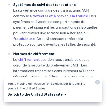
Systèmes de suivi des transactions
La surveillance continue des transactions ACH
contribue à
détecter et à prévenir la fraude
. Des
systèmes analysent les comportements de
paiement et signalent les transactions inhabituelles
pouvant révéler une activité non autorisée ou
frauduleuse
. Ce suivi constant renforce la
protection contre d’éventuelles failles de sécurité.
Normes de chiffrement
Le
chiffrement
des données sensibles est au
cœur de la sécurité du prélèvement ACH. Les
informations transmises dans le réseau ACH sont
sécurisées par des méthodes cryptographiques
avancées pour empêcher toute interception ou
You’re viewing our website for Belgium, but it looks like
accès non autorisé. Ce chiffrement couvre à la fois
you’re in the United States.
les données de transaction et les informations
Switch to the United States site
personnelles d’identification associées.