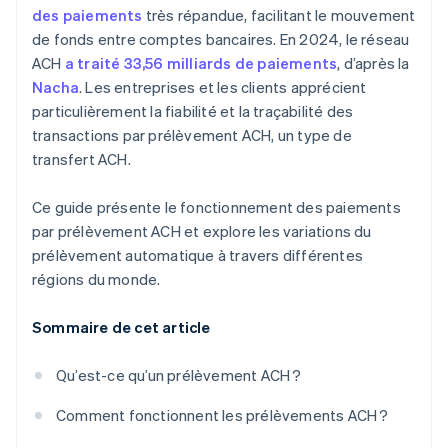
Tendances du marché et essor des
Industry Data Security Standard, PCI DSS)
des paiements
très répandue, facilitant le mouvement
prélèvements ACH
de fonds entre comptes bancaires. En 2024, le réseau
Mettre en place des outils de prévention de la
ACH
a traité 33,56 milliards de paiements
, d’après la
fraude
Nacha
. Les entreprises et les clients apprécient
Intégrer les logiciels nécessaires
particulièrement la fiabilité et la traçabilité des
transactions par prélèvement ACH, un type de
Former vos employés
transfert ACH.
Divulgation et autorisation
Ce guide présente le fonctionnement des paiements
par prélèvement ACH et explore les variations du
prélèvement automatique à travers différentes
régions du monde.
Sommaire de cet article
Qu’est-ce qu’un prélèvement ACH ?
Comment fonctionnent les prélèvements ACH ?