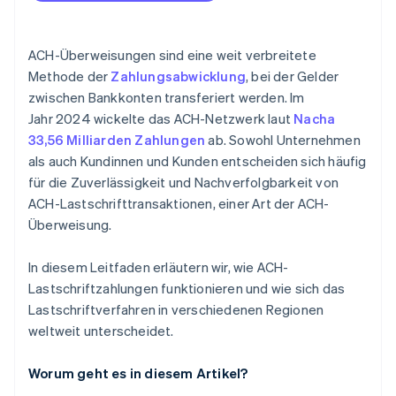
Halten Sie die Nacha-Vorschriften ein
Höhere Kundenzufriedenheit
Halten Sie den Datensicherheitsstandard der
Markttrends und Wachstum der ACH-Lastschriften
Zahlungskarten-Branche (PCI DSS) ein
ACH-Überweisungen sind eine weit verbreitete
Methode der
Zahlungsabwicklung
, bei der Gelder
Implementieren Sie Instrumente zur
zwischen Bankkonten transferiert werden. Im
Betrugsprävention
Jahr 2024 wickelte das ACH-Netzwerk laut
Nacha
Integrieren Sie die erforderliche Software
33,56 Milliarden Zahlungen
ab. Sowohl Unternehmen
als auch Kundinnen und Kunden entscheiden sich häufig
Schulen Sie Ihre Mitarbeitenden
für die Zuverlässigkeit und Nachverfolgbarkeit von
Offenlegung und Autorisierung
ACH-Lastschrifttransaktionen, einer Art der ACH-
Überweisung.
In diesem Leitfaden erläutern wir, wie ACH-
Lastschriftzahlungen funktionieren und wie sich das
Lastschriftverfahren in verschiedenen Regionen
weltweit unterscheidet.
Worum geht es in diesem Artikel?