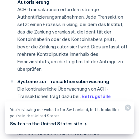
Autorisierung
ACH-Transaktionen erfordern strenge
Authentifizierungsmaßnahmen. Jede Transaktion
setzt einen Prozess in Gang, bei dem das Institut,
das die Zahlung veranlasst, die Identität der
Kontoinhaberin oder des Kontoinhabers prüft,
bevor die Zahlung autorisiert wird. Dies umfasst oft
mehrere Kontrollpunkte innerhalb des
Finanzinstituts, um die Legitimität der Anfrage zu
überprüfen.
Systeme zur Transaktionsüberwachung
Die kontinuierliche Überwachung von ACH-
Transaktionen trägt dazu bei,
Betrugsfälle
aufzudecken und zu verhindern
. Systeme
You’re viewing our website for Switzerland, but it looks like
analysieren Muster im Zahlungsverhalten und
you’re in the United States.
kennzeichnen ungewöhnliche Transaktionen, die
Switch to the United States site
auf unbefugte oder
betrügerische Aktivitäten
hindeuten könnten. Diese fortlaufende