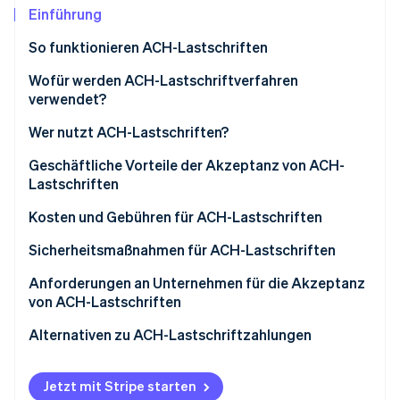
Betrugsprävention
Ecosystem
Einführung
Atlas
So funktionieren ACH-Lastschriften
Start-up-Gründung
Partner
Stripe App-Marktplatz
Climate
1. Die Transaktion wird initiiert und die Zahlung
Wofür werden ACH-Lastschriftverfahren
CO₂-Entnahme
übermittelt
verwendet?
Identity
2. Die Transaktion wird gebündelt und über das ACH-
Wer nutzt ACH-Lastschriften?
Online-Identitätsprüfung
Netzwerk weitergeleitet
Geschäftliche Nutzung von ACH-Lastschriften
Geschäftliche Vorteile der Akzeptanz von ACH-
3. Datensicherheit sorgt für Ihre Sicherheit
Lastschriften
Kundennutzung von ACH-Lastschriften
4. Gelder abrechnen und Rückzahlungen bearbeiten
Niedrigere Transaktionsgebühren
Kosten und Gebühren für ACH-Lastschriften
Stripe-Sessions 2026
Effiziente wiederkehrende Zahlungen
Unternehmen
Sicherheitsmaßnahmen für ACH-Lastschriften
Erfahren Sie, wie Stripe Lösungen für die Wirtschaft
Jetzt ansehen
Weniger Fehler bei der Zahlungsabwicklung
Kundinnen und Kunden
Anforderungen an Unternehmen für die Akzeptanz
von ACH-Lastschriften
Erhöhte Zahlungssicherheit
Richten Sie ein Händlerkonto ein
Alternativen zu ACH-Lastschriftzahlungen
Optimierte Abläufe
Arbeiten Sie mit einem ACH-Betreiber zusammen
Zugang zu zuverlässigen Datenanalysen
Jetzt mit Stripe starten