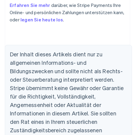
Erfahren Sie mehr
darüber, wie Stripe Payments Ihre
Online- und persönlichen Zahlungen unterstützen kann,
oder
legen Sie heute los
.
Der Inhalt dieses Artikels dient nur zu
Australien
allgemeinen Informations- und
English
Belgien
Bildungszwecken und sollte nicht als Rechts-
Nederlands
Français
Deutsch
English
oder Steuerberatung interpretiert werden.
Brasilien
Stripe übernimmt keine Gewähr oder Garantie
Português
English
Bulgarien
für die Richtigkeit, Vollständigkeit,
English
Angemessenheit oder Aktualität der
Dänemark
Informationen in diesem Artikel. Sie sollten
English
Deutschland
den Rat eines in Ihrem steuerlichen
Deutsch
English
Zuständigkeitsbereich zugelassenen
Estland