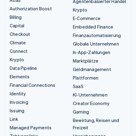
Agentenbasierter Handel
Authorization Boost
Krypto
Billing
E-Commerce
Capital
Embedded Finance
Checkout
Finanzautomatisierung
Climate
Globale Unternehmen
Connect
In-App-Zahlungen
Krypto
Marktplätze
Data Pipeline
Geldmanagement
Elements
Plattformen
Financial Connections
SaaS
Identity
KI-Unternehmen
Invoicing
Creator Economy
Issuing
Gaming
Link
Bewirtung, Reisen und
Managed Payments
Freizeit
Zahlungslinks
Versicherungen