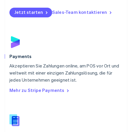
Deutsch
English
Polen
Jetzt starten
Sales-Team kontaktieren
English
Portugal
Português
English
Rumänien
English
Schweden
Svenska
English
Schweiz
Payments
Deutsch
Français
Italiano
English
Akzeptieren Sie Zahlungen online, am POS vor Ort und
Singapur
English
简体中文
weltweit mit einer einzigen Zahlungslösung, die für
Slowakei
jedes Unternehmen geeignet ist.
English
Mehr zu Stripe Payments
Slowenien
English
Italiano
Sonderverwaltungsregion Hongkong,
China
English
简体中文
Spanien
Español
English