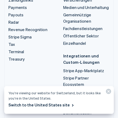
Payments
Medien und Unterhaltung
Payouts
Gemeinnützige
Organisationen
Radar
Fachdienstleistungen
Revenue Recognition
Öffentlicher Sektor
Stripe Sigma
Einzelhandel
Tax
Terminal
Integrationen und
Treasury
Custom-Lösungen
Stripe App-Marktplatz
Stripe Partner
Ecosystem
Fachdienstleistungen
You’re viewing our website for Switzerland, but it looks like
you’re in the United States.
Entwickler/innen
Switch to the United States site
Dokumentation