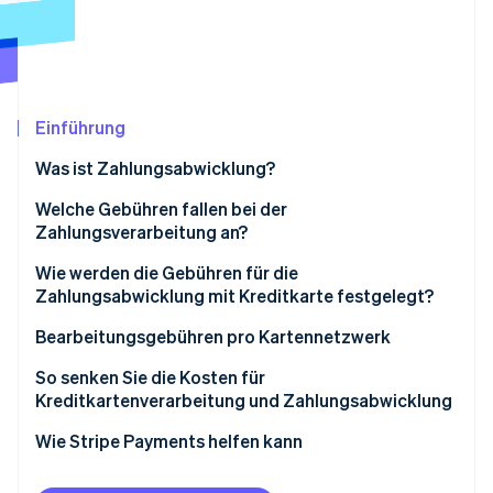
Betrugsprävention
Ecosystem
Atlas
Start-up-Gründung
Partner
Stripe App-Marktplatz
Climate
CO₂-Entnahme
Einführung
Identity
Was ist Zahlungsabwicklung?
Online-Identitätsprüfung
Welche Gebühren fallen bei der
Zahlungsverarbeitung an?
Wie werden die Gebühren für die
Zahlungsabwicklung mit Kreditkarte festgelegt?
Stripe-Sessions 2026
Erfahren Sie, wie Stripe Lösungen für die Wirtschaft
Bearbeitungsgebühren pro Kartennetzwerk
Jetzt ansehen
So senken Sie die Kosten für
Kreditkartenverarbeitung und Zahlungsabwicklung
Wie Stripe Payments helfen kann