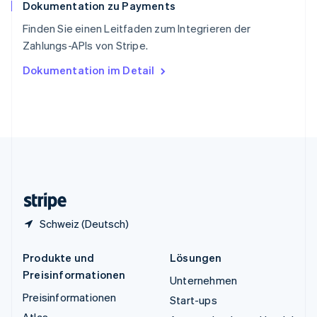
Dokumentation zu Payments
Thailand
ไทย
English
Finden Sie einen Leitfaden zum Integrieren der
Tschechische Republik
Zahlungs-APIs von Stripe.
English
Ungarn
Dokumentation im Detail
English
Vereinigte Arabische Emirate
English
Vereinigte Staaten
English
Español
简体中文
Vereinigtes Königreich
English
Zypern
English
Schweiz (Deutsch)
Produkte und
Lösungen
Preisinformationen
Unternehmen
Preisinformationen
Start-ups
Atlas