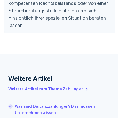
English
kompetenten Rechtsbeistands oder von einer
Festlandchina
Steuerberatungsstelle einholen und sich
简体中文
English
Finnland
hinsichtlich Ihrer speziellen Situation beraten
English
Svenska
lassen.
Frankreich
Français
English
Gibraltar
English
Griechenland
English
Indien
English
Irland
Weitere Artikel
English
Italien
Italiano
English
Weitere Artikel zum Thema Zahlungen
Japan
日本語
English
Kanada
Was sind Distanzzahlungen? Das müssen
English
Français
Unternehmen wissen
Kroatien