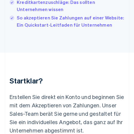
English
Italiano
Kreditkartenzuschläge: Das sollten
Lettland
Unternehmen wissen
English
So akzeptieren Sie Zahlungen auf einer Website:
Liechtenstein
Ein Quickstart-Leitfaden für Unternehmen
Deutsch
English
Litauen
English
Luxemburg
Français
Deutsch
English
Malaysia
English
简体中文
Malta
English
Startklar?
Mexiko
Español
English
Neuseeland
Erstellen Sie direkt ein Konto und beginnen Sie
English
mit dem Akzeptieren von Zahlungen. Unser
Niederlande
Nederlands
English
Sales-Team berät Sie gerne und gestaltet für
Norwegen
Sie ein individuelles Angebot, das ganz auf Ihr
English
Österreich
Unternehmen abgestimmt ist.