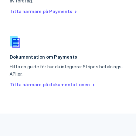
av företag.
Slovakien
Titta närmare på Payments
English
Slovenien
English
Italiano
Spanien
Español
English
Storbritannien
English
Dokumentation om Payments
Sverige
Svenska
English
Hitta en guide för hur du integrerar Stripes betalnings-
Thailand
API:er.
ไทย
English
Tjeckien
Titta närmare på dokumentationen
English
Tyskland
Deutsch
English
Ungern
English
USA
English
Español
简体中文
Österrike
Deutsch
English