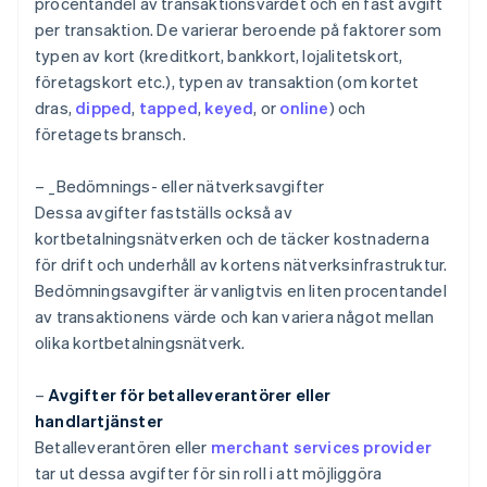
procentandel av transaktionsvärdet och en fast avgift
per transaktion. De varierar beroende på faktorer som
typen av kort (kreditkort, bankkort, lojalitetskort,
företagskort etc.), typen av transaktion (om kortet
dras,
dipped
,
tapped
,
keyed
, or
online
) och
företagets bransch.
– _
Bedömnings- eller nätverksavgifter
Dessa avgifter fastställs också av
kortbetalningsnätverken och de täcker kostnaderna
för drift och underhåll av kortens nätverksinfrastruktur.
Bedömningsavgifter är vanligtvis en liten procentandel
av transaktionens värde och kan variera något mellan
olika kortbetalningsnätverk.
–
Avgifter för betalleverantörer eller
handlartjänster
Betalleverantören eller
merchant services provider
tar ut dessa avgifter för sin roll i att möjliggöra