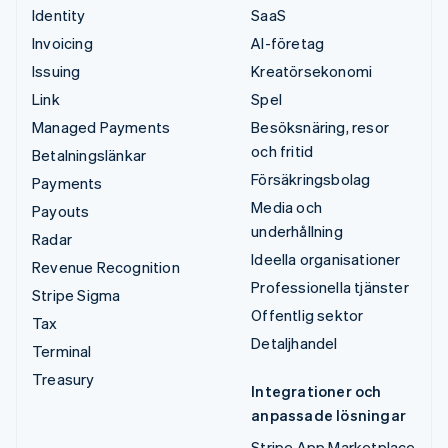
Identity
SaaS
Invoicing
AI-företag
Issuing
Kreatörsekonomi
Link
Spel
Managed Payments
Besöksnäring, resor
och fritid
Betalningslänkar
Försäkringsbolag
Payments
Media och
Payouts
underhållning
Radar
Ideella organisationer
Revenue Recognition
Professionella tjänster
Stripe Sigma
Offentlig sektor
Tax
Detaljhandel
Terminal
Treasury
Integrationer och
anpassade lösningar
Stripe App Marketplace