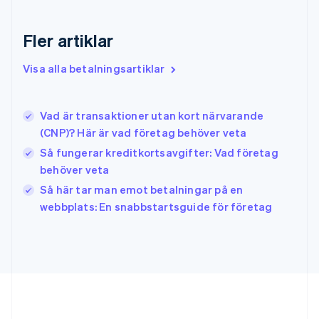
English
Hongkong SAR, Kina
English
简体中文
Fler artiklar
Indien
English
Visa alla betalningsartiklar
Irland
English
Italien
Vad är transaktioner utan kort närvarande
Italiano
English
(CNP)? Här är vad företag behöver veta
Japan
日本語
English
Så fungerar kreditkortsavgifter: Vad företag
Kanada
behöver veta
English
Français
Så här tar man emot betalningar på en
Kroatien
English
Italiano
webbplats: En snabbstartsguide för företag
Lettland
English
Liechtenstein
Deutsch
English
Litauen
English
Luxemburg
Français
Deutsch
English