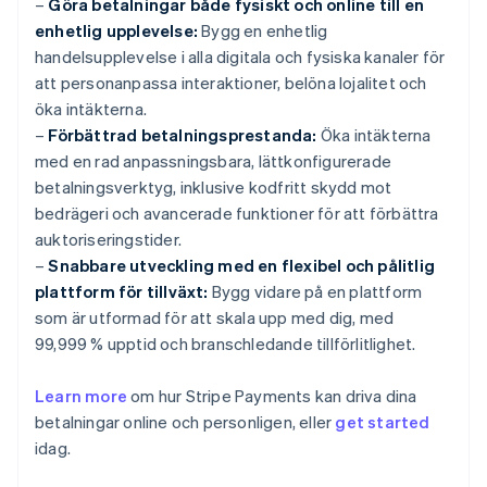
–
Göra betalningar både fysiskt och online till en
enhetlig upplevelse:
Bygg en enhetlig
handelsupplevelse i alla digitala och fysiska kanaler för
att personanpassa interaktioner, belöna lojalitet och
öka intäkterna.
–
Förbättrad betalningsprestanda:
Öka intäkterna
med en rad anpassningsbara, lättkonfigurerade
betalningsverktyg, inklusive kodfritt skydd mot
bedrägeri och avancerade funktioner för att förbättra
auktoriseringstider.
–
Snabbare utveckling med en flexibel och pålitlig
plattform för tillväxt:
Bygg vidare på en plattform
som är utformad för att skala upp med dig, med
99,999 % upptid och branschledande tillförlitlighet.
Learn more
om hur Stripe Payments kan driva dina
betalningar online och personligen, eller
get started
Australien
idag.
English
Belgien