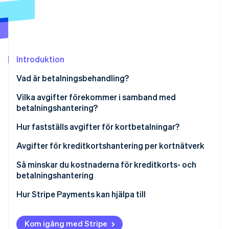
Identitetsverifiering online
Partner
Stripe App Marketplace
Introduktion
Stripe Sessions 2026
Se hur Stripe bygger den ekonomiska inf
Vad är betalningsbehandling?
Titta nu
Vilka avgifter förekommer i samband med
betalningshantering?
Hur fastställs avgifter för kortbetalningar?
Avgifter för kreditkortshantering per kortnätverk
Så minskar du kostnaderna för kreditkorts- och
betalningshantering
Hur Stripe Payments kan hjälpa till
Kom igång med Stripe