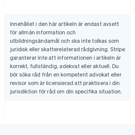
Nederlands
Français
Deutsch
English
Brasilien
Português
English
Bulgarien
Innehållet i den här artikeln är endast avsett
English
för allmän information och
Cypern
English
utbildningsändamål och ska inte tolkas som
Danmark
juridisk eller skatterelaterad rådgivning. Stripe
English
Estland
garanterar inte att informationen i artikeln är
English
korrekt, fullständig, adekvat eller aktuell. Du
Fastlandskina
bör söka råd från en kompetent advokat eller
简体中文
English
Finland
revisor som är licensierad att praktisera i din
English
Svenska
jurisdiktion för råd om din specifika situation.
Frankrike
Français
English
Förenade Arabemiraten
English
Gibraltar
English
Grekland