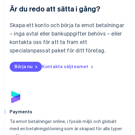
Är du redo att sätta i gång?
Malaysia
English
简体中文
Malta
Skapa ett konto och börja ta emot betalningar
English
Mexiko
– inga avtal eller bankuppgifter behövs – eller
Español
English
kontakta oss för att ta fram ett
Nederländerna
specialanpassat paket för ditt företag.
Nederlands
English
Norge
English
Börja nu
Kontakta säljteamet
Nya Zeeland
English
Polen
English
Portugal
Português
English
Rumänien
English
Payments
Schweiz
Ta emot betalningar online, i fysisk miljö och globalt
Deutsch
Français
Italiano
English
med en betalningslösning som är skapad för alla typer
Singapore
English
简体中文