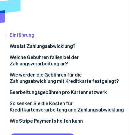
Betrugsprävention
Ecosystem
Atlas
Start-up-Gründung
Partner
Stripe App-Marktplatz
Climate
CO₂-Entnahme
Einführung
Identity
Was ist Zahlungsabwicklung?
Online-Identitätsprüfung
Welche Gebühren fallen bei der
Zahlungsverarbeitung an?
Wie werden die Gebühren für die
Zahlungsabwicklung mit Kreditkarte festgelegt?
Stripe-Sessions 2026
Erfahren Sie, wie Stripe Lösungen für die Wirts
Bearbeitungsgebühren pro Kartennetzwerk
Jetzt ansehen
So senken Sie die Kosten für
Kreditkartenverarbeitung und Zahlungsabwicklung
Wie Stripe Payments helfen kann