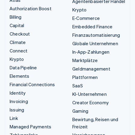
Agentenbasierter Handel
Authorization Boost
Krypto
Billing
E-Commerce
Capital
Embedded Finance
Checkout
Finanzautomatisierung
Climate
Globale Unternehmen
Connect
In-App-Zahlungen
Krypto
Marktplätze
Data Pipeline
Geldmanagement
Elements
Plattformen
Financial Connections
SaaS
Identity
KI-Unternehmen
Invoicing
Creator Economy
Issuing
Gaming
Link
Bewirtung, Reisen und
Managed Payments
Freizeit
Zahlungslinks
Versicherungen