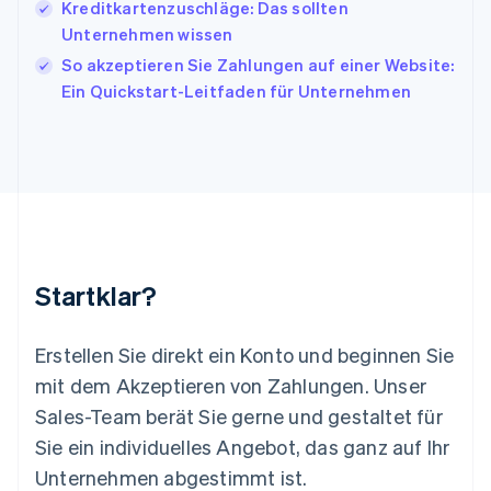
English
Italiano
Kreditkartenzuschläge: Das sollten
Lettland
Unternehmen wissen
English
So akzeptieren Sie Zahlungen auf einer Website:
Liechtenstein
Ein Quickstart-Leitfaden für Unternehmen
Deutsch
English
Litauen
English
Luxemburg
Français
Deutsch
English
Malaysia
English
简体中文
Malta
English
Startklar?
Mexiko
Español
English
Neuseeland
Erstellen Sie direkt ein Konto und beginnen Sie
English
mit dem Akzeptieren von Zahlungen. Unser
Niederlande
Nederlands
English
Sales-Team berät Sie gerne und gestaltet für
Norwegen
Sie ein individuelles Angebot, das ganz auf Ihr
English
Österreich
Unternehmen abgestimmt ist.