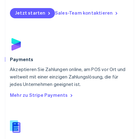
Deutsch
English
Polen
Jetzt starten
Sales-Team kontaktieren
English
Portugal
Português
English
Rumänien
English
Schweden
Svenska
English
Schweiz
Payments
Deutsch
Français
Italiano
English
Akzeptieren Sie Zahlungen online, am POS vor Ort und
Singapur
English
简体中文
weltweit mit einer einzigen Zahlungslösung, die für
Slowakei
jedes Unternehmen geeignet ist.
English
Mehr zu Stripe Payments
Slowenien
English
Italiano
Sonderverwaltungsregion Hongkong,
China
English
简体中文
Spanien
Español
English