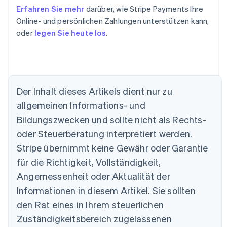
Erfahren Sie mehr
darüber, wie Stripe Payments Ihre
Online- und persönlichen Zahlungen unterstützen kann,
oder
legen Sie heute los
.
Der Inhalt dieses Artikels dient nur zu
Australien
allgemeinen Informations- und
English
Belgien
Bildungszwecken und sollte nicht als Rechts-
Nederlands
Français
Deutsch
English
oder Steuerberatung interpretiert werden.
Brasilien
Stripe übernimmt keine Gewähr oder Garantie
Português
English
Bulgarien
für die Richtigkeit, Vollständigkeit,
English
Angemessenheit oder Aktualität der
Dänemark
Informationen in diesem Artikel. Sie sollten
English
Deutschland
den Rat eines in Ihrem steuerlichen
Deutsch
English
Zuständigkeitsbereich zugelassenen
Estland