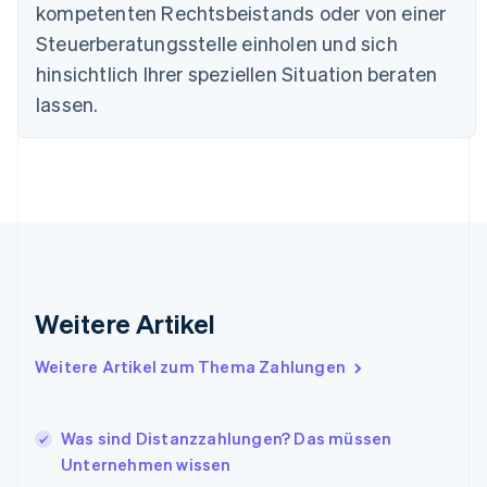
English
kompetenten Rechtsbeistands oder von einer
Festlandchina
Steuerberatungsstelle einholen und sich
简体中文
English
Finnland
hinsichtlich Ihrer speziellen Situation beraten
English
Svenska
lassen.
Frankreich
Français
English
Gibraltar
English
Griechenland
English
Indien
English
Irland
Weitere Artikel
English
Italien
Italiano
English
Weitere Artikel zum Thema Zahlungen
Japan
日本語
English
Kanada
Was sind Distanzzahlungen? Das müssen
English
Français
Unternehmen wissen
Kroatien