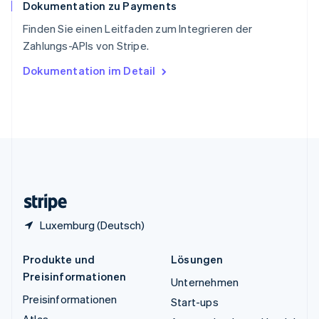
Dokumentation zu Payments
Thailand
ไทย
English
Finden Sie einen Leitfaden zum Integrieren der
Tschechische Republik
Zahlungs-APIs von Stripe.
English
Ungarn
Dokumentation im Detail
English
Vereinigte Arabische Emirate
English
Vereinigte Staaten
English
Español
简体中文
Vereinigtes Königreich
English
Zypern
English
Luxemburg (Deutsch)
Produkte und
Lösungen
Preisinformationen
Unternehmen
Preisinformationen
Start-ups
Atlas