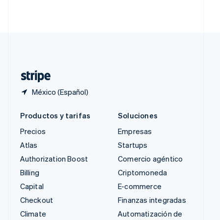
English
简体中文
Suecia
Svenska
English
Suiza
Deutsch
Français
Italiano
English
Tailandia
ไทย
English
México (Español)
Productos y tarifas
Soluciones
Precios
Empresas
Atlas
Startups
Authorization Boost
Comercio agéntico
Billing
Criptomoneda
Capital
E-commerce
Checkout
Finanzas integradas
Climate
Automatización de