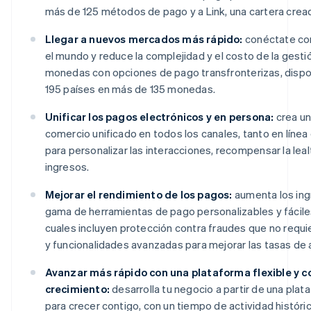
más de 125 métodos de pago y a Link, una cartera cread
Llegar a nuevos mercados más rápido:
conéctate con
el mundo y reduce la complejidad y el costo de la gesti
monedas con opciones de pago transfronterizas, dispo
195 países en más de 135 monedas.
Unificar los pagos electrónicos y en persona:
crea un
comercio unificado en todos los canales, tanto en líne
para personalizar las interacciones, recompensar la lea
ingresos.
Mejorar el rendimiento de los pagos:
aumenta los ing
gama de herramientas de pago personalizables y fáciles
cuales incluyen protección contra fraudes que no requ
y funcionalidades avanzadas para mejorar las tasas de 
Avanzar más rápido con una plataforma flexible y co
crecimiento:
desarrolla tu negocio a partir de una pla
para crecer contigo, con un tiempo de actividad históri