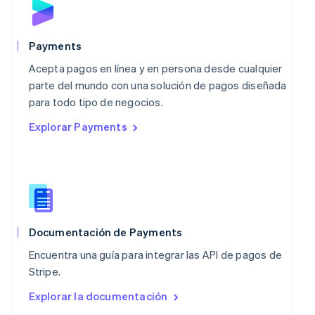
English
México
Español
English
Payments
Noruega
Acepta pagos en línea y en persona desde cualquier
English
Nueva Zelandia
parte del mundo con una solución de pagos diseñada
English
para todo tipo de negocios.
Países Bajos
Explorar Payments
Nederlands
English
Polonia
English
Portugal
Português
English
RAE de Hong Kong, China
English
简体中文
Reino Unido
Documentación de Payments
English
Encuentra una guía para integrar las API de pagos de
República Checa
Stripe.
English
Rumania
Explorar la documentación
English
Singapur