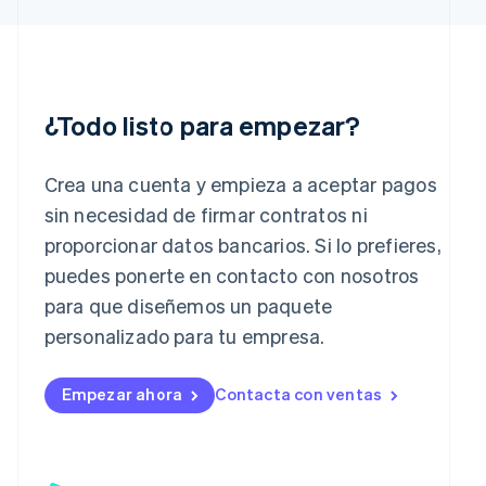
English
Hungría
English
India
English
¿Todo listo para empezar?
Irlanda
English
Italia
Crea una cuenta y empieza a aceptar pagos
Italiano
English
sin necesidad de firmar contratos ni
Japón
proporcionar datos bancarios. Si lo prefieres,
日本語
English
Letonia
puedes ponerte en contacto con nosotros
English
para que diseñemos un paquete
Liechtenstein
personalizado para tu empresa.
Deutsch
English
Lituania
English
Empezar ahora
Contacta con ventas
Luxemburgo
Français
Deutsch
English
Malasia
English
简体中文
Malta