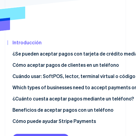
Minorista
Ecosistema
Sesiones de Stripe 2026
Descubre cómo Stripe construye la infraestructura económ
Socios
Mirar ahora
Introducción
Stripe App
Marketplace
¿Se pueden aceptar pagos con tarjeta de crédito medi
Cómo aceptar pagos de clientes en un teléfono
Métodos de pago en persona mediante teléfonos:
Cuándo usar: SoftPOS, lector, terminal virtual o códig
Métodos de pago remotos mediante teléfonos:
Which types of businesses need to accept payments o
¿Cuánto cuesta aceptar pagos mediante un teléfono?
Beneficios de aceptar pagos con un teléfono
Cómo puede ayudar Stripe Payments