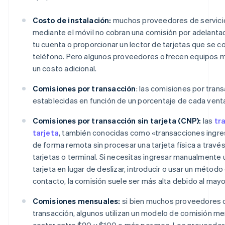
Costo de instalación:
muchos proveedores de servici
mediante el móvil no cobran una comisión por adelanta
tu cuenta o proporcionar un lector de tarjetas que se c
teléfono. Pero algunos proveedores ofrecen equipos 
un costo adicional.
Comisiones por transacción
: las comisiones por tran
establecidas en función de un porcentaje de cada vent
Comisiones por transacción sin tarjeta (CNP):
las
tr
tarjeta
, también conocidas como «transacciones ingres
de forma remota sin procesar una tarjeta física a través
tarjetas o terminal. Si necesitas ingresar manualmente
tarjeta en lugar de deslizar, introducir o usar un método
contacto, la comisión suele ser más alta debido al mayo
Comisiones mensuales:
si bien muchos proveedores 
transacción, algunos utilizan un modelo de comisión me
costar entre $20 y $100 o más por mes. Los proveedor