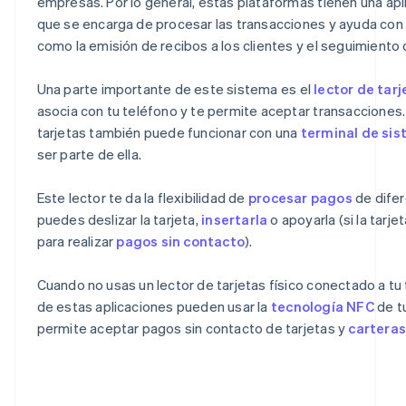
empresas. Por lo general, estas plataformas tienen una apli
que se encarga de procesar las transacciones y ayuda con 
como la emisión de recibos a los clientes y el seguimiento 
Una parte importante de este sistema es el
lector de tarj
asocia con tu teléfono y te permite aceptar transacciones.
tarjetas también puede funcionar con una
terminal de si
ser parte de ella.
Este lector te da la flexibilidad de
procesar pagos
de dife
puedes deslizar la tarjeta,
insertarla
o apoyarla (si la tarj
para realizar
pagos sin contacto
).
Cuando no usas un lector de tarjetas físico conectado a t
de estas aplicaciones pueden usar la
tecnología NFC
de tu
permite aceptar pagos sin contacto de tarjetas y
carteras