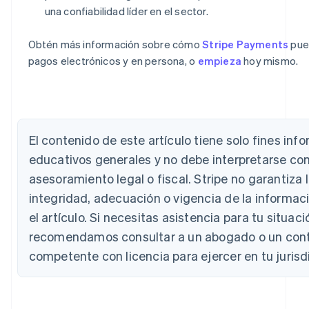
una confiabilidad líder en el sector.
Obtén más información sobre cómo
Stripe Payments
pue
Alemania
pagos electrónicos y en persona, o
empieza
hoy mismo.
Deutsch
English
Australia
English
Austria
Deutsch
English
El contenido de este artículo tiene solo fines inf
Bélgica
educativos generales y no debe interpretarse c
Nederlands
Français
Deutsch
English
Brasil
asesoramiento legal o fiscal. Stripe no garantiza l
Português
English
integridad, adecuación o vigencia de la informaci
Bulgaria
English
el artículo. Si necesitas asistencia para tu situació
Canadá
recomendamos consultar a un abogado o un con
English
Français
China continental
competente con licencia para ejercer en tu jurisd
简体中文
English
Chipre
English
Croacia