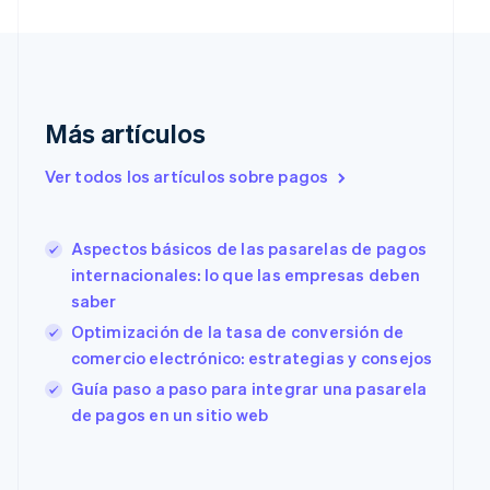
English
Italiano
Dinamarca
English
Emiratos Árabes Unidos
English
Más artículos
Eslovaquia
English
Ver todos los artículos sobre pagos
Eslovenia
English
Italiano
España
Aspectos básicos de las pasarelas de pagos
Español
English
Estados Unidos
internacionales: lo que las empresas deben
English
Español
简体中文
saber
Estonia
Optimización de la tasa de conversión de
English
comercio electrónico: estrategias y consejos
Finlandia
English
Svenska
Guía paso a paso para integrar una pasarela
Francia
de pagos en un sitio web
Français
English
Gibraltar
English
Grecia