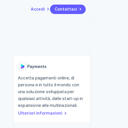
Accedi
Contattaci
Risorse
Ecosistema
Recapiti
me e marketplace
Altro
Integrazioni app
Partner
Contattaci
Product roadmap
ns
Esempi di codice
Stripe App Marketplace
Diventa nostro partner
Scopri cosa ti aspetta
 piattaforme
Blog per sviluppatori
 platforms
ibero
Stato dell'API
Radar
ari integrati
Prevenzione delle frodi
Payments
 fisiche
Atlas
Costituzione di start-up
Accetta pagamenti online, di
persona e in tutto il mondo con
Climate
Rimozione del carbonio
una soluzione sviluppata per
qualsiasi attività, dalle start-up in
Identity
Verifica online dell'identità
espansione alle multinazionali.
Ulteriori informazioni