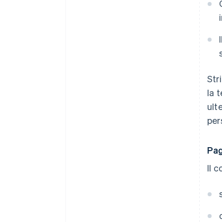
Str
la 
ult
per
Pag
Il 