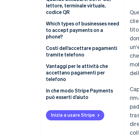
persona tramite telefono
lettore, terminale virtuale,
Que
codice QR
Metodi di pagamento da
cli
remoto tramite telefono:
Which types of businesses need
tito
to accept payments on a
phone?
dom
un'
Costi dell’accettare pagamenti
tramite telefono
che
mob
Vantaggi per le attività che
accettano pagamenti per
del
telefono
Cap
In che modo Stripe Payments
può esserti d’aiuto
rim
pad
tra
Inizia a usare Stripe
dir
col