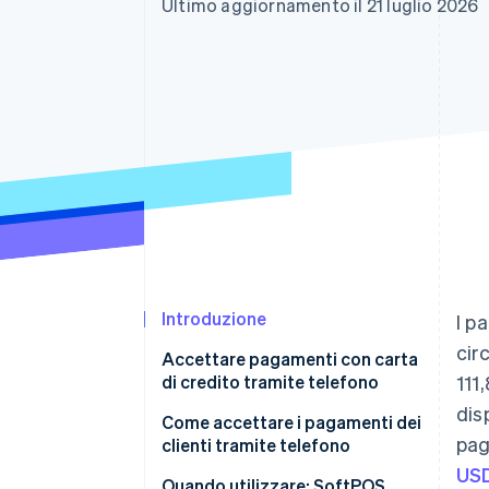
Ultimo aggiornamento il 21 luglio 2026
Link
Pagamento accelerato
Financial Connections
Conti finanziari collegati
Introduzione
I p
cir
Accettare pagamenti con carta
di credito tramite telefono
111
dis
Come accettare i pagamenti dei
pag
clienti tramite telefono
US
Metodi di pagamento di
Quando utilizzare: SoftPOS,