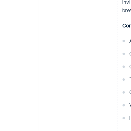
inv
bre
Con