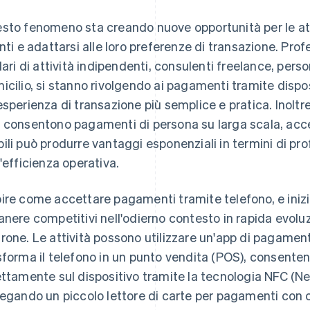
sto fenomeno sta creando nuove opportunità per le att
enti e adattarsi alle loro preferenze di transazione. Profes
lari di attività indipendenti, consulenti freelance, person
icilio, si stanno rivolgendo ai pagamenti tramite disposit
esperienza di transazione più semplice e pratica. Inoltre
 consentono pagamenti di persona su larga scala, acce
ili può produrre vantaggi esponenziali in termini di pro
l'efficienza operativa.
ire come accettare pagamenti tramite telefono, e inizi
anere competitivi nell'odierno contesto in rapida evoluzi
rone. Le attività possono utilizzare un'app di pagament
sforma il telefono in un punto vendita (POS), consente
ettamente sul dispositivo tramite la tecnologia NFC (N
legando un piccolo lettore di carte per pagamenti con ch