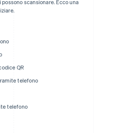
nti possono scansionare. Ecco una
iziare.
fono
o
, codice QR
tramite telefono
ite telefono