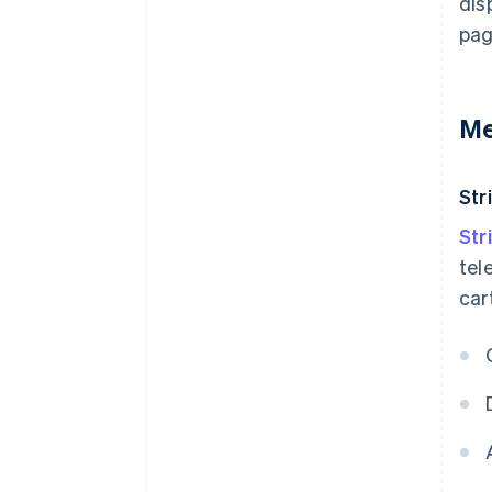
dis
pag
Me
Str
Str
tel
car