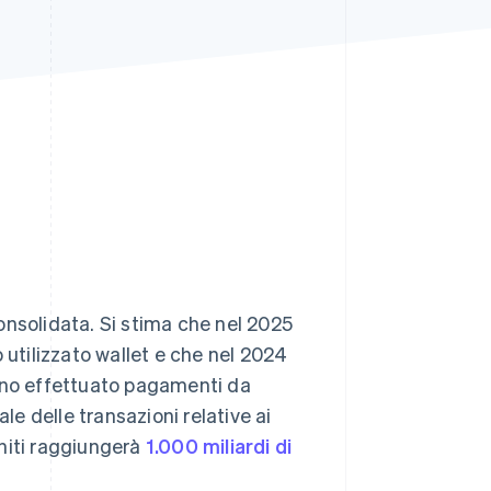
Stripe Sessions 2026
Scopri come Stripe sta
costruendo
l'infrastruttura
economica per l'IA.
Guarda ora
onsolidata. Si stima che nel 2025
 utilizzato wallet e che nel 2024
biano effettuato pagamenti da
le delle transazioni relative ai
niti raggiungerà
1.000 miliardi di