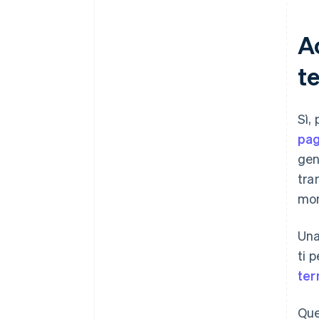
A
t
Sì,
pag
gen
tra
mon
Una
ti 
ter
Que