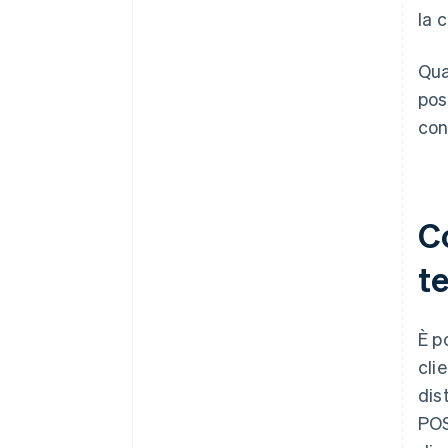
la 
Qua
pos
con
C
t
È p
cli
dis
POS