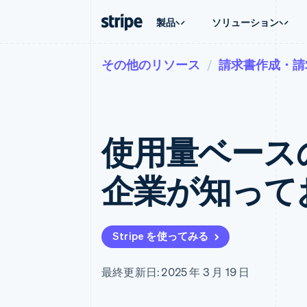
製品
ソリューション
その他のリソース
請求書作成・請
企業規模別
ドキュメント
学ぶ
ユースケ
サポート
支払い
収益
大企業向け
Stripe のドキュメント
ブログ
エージェ
サポート
Payments
Billing
スタートアップ向け
API リファレンス
導入事例
E コマー
管理サポ
オンライン決済
経常収益
ライブラリと SDK
ガイド
埋込型
プロフェ
Managed Payments
Metronome
Stripe Apps
使用量ベース
請求・
マーチャントオブレコードソリ
従量課金
グローバ
ューション
サブスクリプション
アプリ
サブスクリプション
Payment links
マーケッ
企業が知って
コーディング不要の決済ページ
Invoicing
資金管
1 回限りまたは継続
Checkout
プラット
構築済み決済 UI
Tax
SaaS
消費税と VAT の自
Elements
柔軟な UI コンポーネント
Revenue Recogniti
Stripe を使ってみる
会計管理の自動化
決済手段
125 以上の決済手段を利用可能
Stripe Sigma
カスタムレポート
Terminal
最終更新日: 2025 年 3 月 19 日
対面支払い
Data Pipeline
データの同期
Authorization Boost
決済成功率の最適化