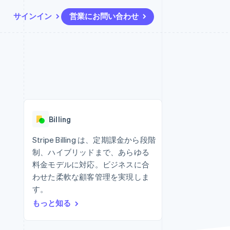
サインイン
営業にお問い合わせ
リソース
エコシステム
お問い合わせ
ームとマーケット
その他
アプリへの導入
パートナー
営業にお問い合わせ
Product roadmap
ス
コードサンプル
Stripe App Marketplace
パートナーになる
今後の予定を確認
開発者のブログ
ーム決済の構築
ャー
API ステータス
Radar
不正防止
Billing
ンメント
Atlas
スタートアップの企業設立
Stripe Billing は、定期課金から段階
制、ハイブリッドまで、あらゆる
Climate
カーボンリムーバル
料金モデルに対応。ビジネスに合
わせた柔軟な顧客管理を実現しま
Identity
オンライン本人確認
す。
もっと知る