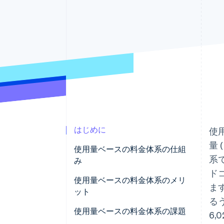
Link
スピーディーな決済
はじめに
使
量
使用量ベースの料金体系の仕組
系
み
ド
使用量ベースの料金体系のメリ
ま
ット
る
導入のハードルが低い
使用量ベースの料金体系の課題
6,