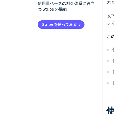
2
コストと価値が一致する
売上の一貫性が見込めない
使用量ベースの料金体系に役立
つ Stripe の機能
よりスマートな利用を促進
予想外のコスト
以
使用量の追跡と自動請求
ジ
簡単に拡大縮小できる
複雑な料金体系と請求
Stripe を使ってみる
さまざまな料金体系に対応
成長を自然に促進
プロバイダーと顧客のためのリ
こ
アルタイム追跡
請求と支払い処理
より透明性の高い関係を構築
支出に対する意識
リアルタイムの可視性
キャンセルのしやすさ
使用量アラート
顧客の獲得と維持
グローバル決済と法令遵守の簡
素化