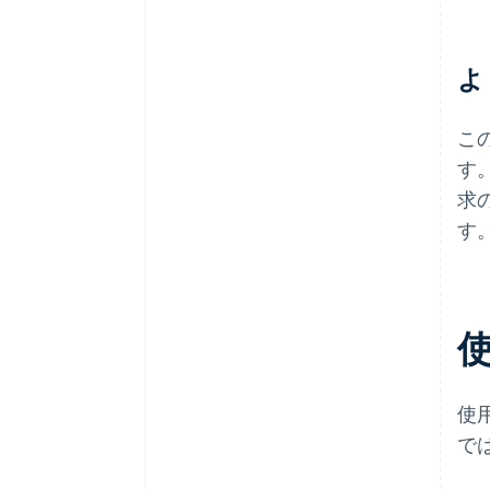
よ
こ
す
求
す
使
で