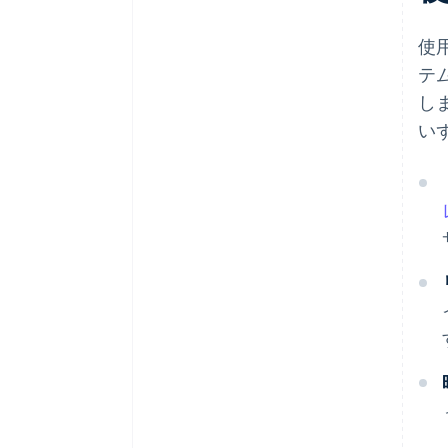
使
テ
し
い