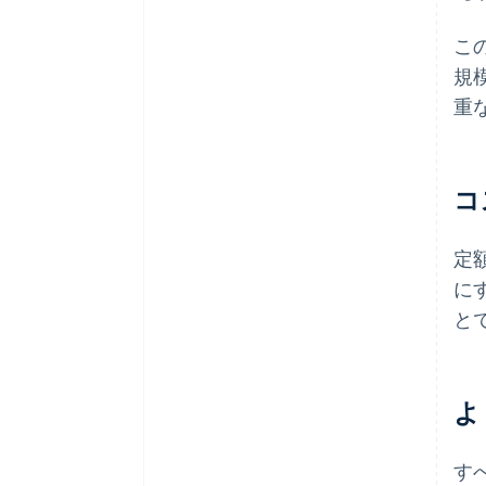
こ
規
重
コ
定
に
と
よ
す