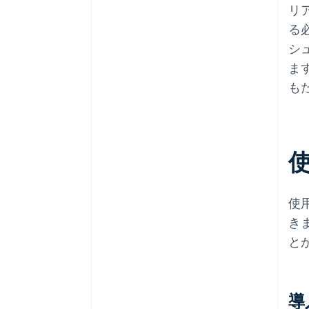
リ
る
シ
ま
も
使
き
と
導