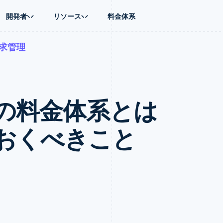
開発者
リソース
料金体系
求管理
ース別
ガイド
業種別
会社
資金管理
プラットフォ
プレイス
ンティックコマース
に問い合わせる
オンライン決済を受け付け
AI 企業
製品ロードマップ
Global Payouts
ス / ECサイト
ートプラン
構築済みの決済を実装
クリエイターエコノミ―
Sessions 年次カンファレン
第三者への入金
Connect
金融
ッショナルサービス
プラットフォームまたはマーケットプレイスを構築する
ゲーム
採用情報
プラットフォ
の料金体系とは
財務関連
ホスピタリティ、旅行、レジ
ニュースルーム
ルビジネス
サブスクリプションを管理
保険
Stripe Press
内決済
従量課金請求を提供
メディアおよびエンターテイ
の管理
トプレイス
ステーブルコイン担保型のカードを発行
おくべきこと
理
エージェントによるサービスのプロビジョニングと管理
非営利団体
フォーム
プロフェッショナルサービス
パブリックセクター
動計算
小売業
on