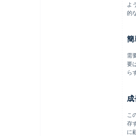
よ
的
簡
需
要
ら
成
こ
存
に