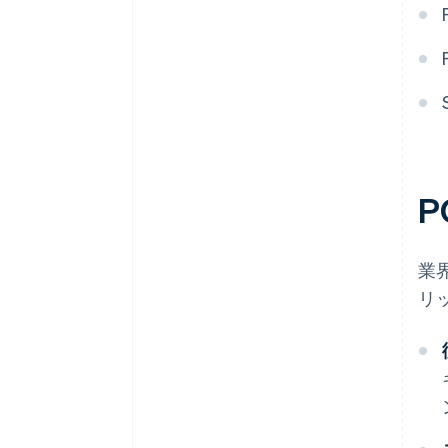
P
業
リ