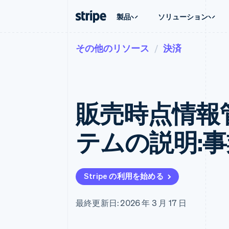
製品
ソリューション
その他のリソース
決済
企業規模別
ドキュメント
学ぶ
ユースケ
サポート
支払い
収益
大企業向け
Stripe のドキュメント
ブログ
エージェ
サポート
Payments
Billing
スタートアップ向け
API リファレンス
導入事例
E コマー
管理サポ
オンライン決済
経常収益
ライブラリと SDK
ガイド
埋込型
プロフェ
Managed Payments
Metronome
Stripe Apps
販売時点情報管理
請求・
マーチャントオブレコードソリ
従量課金
グローバ
ューション
サブスクリプション
アプリ
サブスクリプション
Payment links
マーケッ
テムの説明:
コーディング不要の決済ページ
Invoicing
資金管
1 回限りまたは継続
Checkout
プラット
構築済み決済 UI
Tax
SaaS
消費税と VAT の自
Elements
柔軟な UI コンポーネント
Revenue Recogniti
Stripe の利用を始める
会計管理の自動化
決済手段
125 以上の決済手段を利用可能
Stripe Sigma
カスタムレポート
Terminal
最終更新日: 2026 年 3 月 17 日
対面支払い
Data Pipeline
データの同期
Authorization Boost
決済成功率の最適化