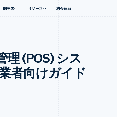
開発者
リソース
料金体系
ース別
ガイド
業種別
会社
資金管理
プラットフォ
プレイス
ンティックコマース
に問い合わせる
オンライン決済を受け付け
AI 企業
製品ロードマップ
Global Payouts
ス / ECサイト
ートプラン
構築済みの決済を実装
クリエイターエコノミ―
Sessions 年次カンファレン
第三者への入金
Connect
金融
ッショナルサービス
プラットフォームまたはマーケットプレイスを構築する
ゲーム
採用情報
プラットフォ
 (POS) シス
財務関連
ホスピタリティ、旅行、レジ
ニュースルーム
ルビジネス
サブスクリプションを管理
保険
Stripe Press
内決済
従量課金請求を提供
メディアおよびエンターテイ
の管理
トプレイス
ステーブルコイン担保型のカードを発行
事業者向けガイド
理
エージェントによるサービスのプロビジョニングと管理
非営利団体
フォーム
プロフェッショナルサービス
パブリックセクター
動計算
小売業
on