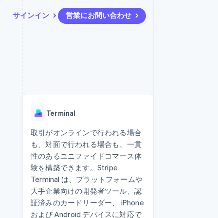
サインイン
営業にお問い合わせ
リソース
エコシステム
お問い合わせ
ームとマーケット
その他
アプリへの導入
パートナー
営業にお問い合わせ
Product roadmap
ス
コードサンプル
Stripe App Marketplace
パートナーになる
今後の予定を確認
開発者のブログ
ーム決済の構築
ャー
API ステータス
Radar
不正防止
Terminal
ンメント
Atlas
スタートアップの企業設立
取引がオンラインで行われる場合
も、対面で行われる場合も、一貫
Climate
カーボンリムーバル
性のあるユニファイドコマース体
験を構築できます。Stripe
Identity
オンライン本人確認
Terminal は、プラットフォームや
大手企業向けの開発者ツール、認
証済みのカードリーダー、 iPhone
および Android デバイスに対応で