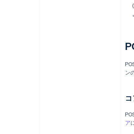
P
ン
コ
P
ア