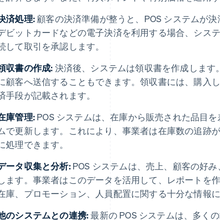
決済処理:
顧客の決済準備が整うと、POS システムが
デビットカードなどの電子決済を利用する場合、シス
続して取引を承認します。
領収書の作成:
決済後、システムは領収書を作成します
に顧客へ送信することもできます。領収書には、購入
済手段が記載されます。
在庫管理:
POS システムは、在庫から販売された品目
ムで更新します。これにより、事業者は在庫数の追跡
に処理できます。
データ収集と分析:
POS システムは、売上、顧客の好
します。事業者はこのデータを活用して、レポートを
在庫、プロモーション、人員配置に関する十分な情報
他のシステムとの連携:
最新の POS システムは、多く