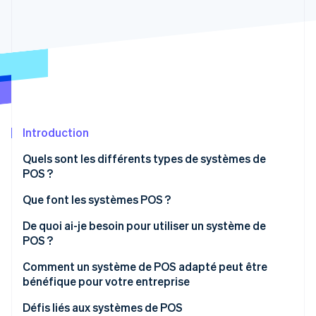
Découvrez les prochaines évolutions
Commerce en ligne
Radar
Prévention de la fraude
Écosystème
Atlas
Constitution de start-up
Partenaires
Climate
Stripe App Marketplace
Élimination du carbone
Introduction
Identity
Vérification de l'identité
Quels sont les différents types de systèmes de
POS ?
Que font les systèmes POS ?
De quoi ai-je besoin pour utiliser un système de
Stripe Sessions 2026
POS ?
Découvrez comment Stripe construit l’infrastructure écono
Regarder la vidéo
Composants de base
Comment un système de POS adapté peut être
bénéfique pour votre entreprise
Modules complémentaires optionnels
Défis liés aux systèmes de POS