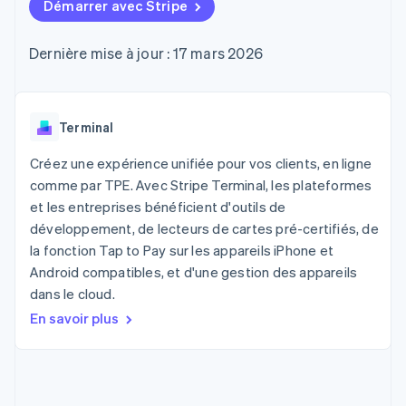
UI flexibles
Démarrer avec Stripe
Recognition
l’application
Gérer des
Moyens de
Comptabilité
Entreprise
Marketplaces
abonnements
paiement
automatisée
Gestion financière
Proposer une
Dernière mise à jour : 17 mars 2026
Accès à plus
Stripe Sigma
Roadmap produit
Plateformes
facturation à l'usage
de 125
Rapports
Sessions : conférence
SaaS
Émettre des cartes
Terminal
personnalisés
annuelle
bancaires adossées à
Paiements en
Data Pipeline
Carrières
des stablecoins
personne
Synchronisation
Communiqués de
Terminal
Fournir et gérer des
Authorization
des données
presse
services avec des
Par secteur
Boost
Stripe Press
agents
Créez une expérience unifiée pour vos clients, en ligne
Acceptation
comme par TPE. Avec Stripe Terminal, les plateformes
optimisée
Entreprises d'IA
et les entreprises bénéficient d'outils de
Link
Économie des
Paiements
créateurs
Contact
développement, de lecteurs de cartes pré-certifiés, de
Ressources
Jeux
accélérés
la fonction Tap to Pay sur les appareils iPhone et
Hôtellerie, voyages et
Financial
Contacter notre équipe
Android compatibles, et d'une gestion des appareils
loisirs
Intégrations
Connections
Assurance
d'applications
Comptes
dans le cloud.
Devenir partenaire
Médias et
Exemples de code
financiers
En savoir plus
divertissements
Blog des développeurs
associés
Organisations à but
non lucratif
État de l'API
Services aux
Plus
entreprises
Product roadmap
Secteur public