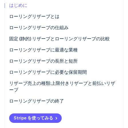
はじめに
パートナー
Climate
Stripe App Marketplace
カーボンリムーバル
ローリングリザーブとは
Identity
ローリングリザーブの仕組み
オンライン本人確認
固定 (静的) リザーブとローリングリザーブの比較
固定 (静的) リザーブ
ローリングリザーブに最適な業種
ローリングリザーブ
ローリングリザーブの長所と短所
Stripe Sessions 2026
Stripe が AI の経済インフラをどのように構築しているかを
長所
ローリングリザーブに必要な保留期間
ご覧ください。
こちらをご覧ください
短所
リザーブ売上の種類:上限付きリザーブと前払いリザ
ーブ
上限付きリザーブ
ローリングリザーブの終了
前払いリザーブ
終了プロセス
Stripe を使ってみる
適切なリザーブタイプの選択
終了の影響