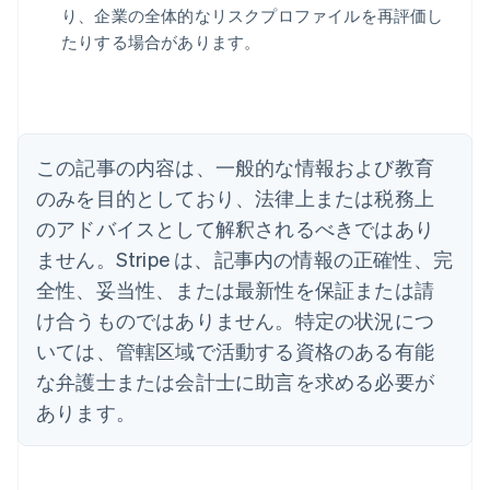
アイルランド
り、企業の全体的なリスクプロファイルを再評価し
English
たりする場合があります。
アメリカ
English
Español
简体中文
アラブ首長国連邦
English
イギリス
English
この記事の内容は、一般的な情報および教育
イタリア
のみを目的としており、法律上または税務上
Italiano
English
インド
のアドバイスとして解釈されるべきではあり
English
ません。Stripe は、記事内の情報の正確性、完
エストニア
全性、妥当性、または最新性を保証または請
English
オーストラリア
け合うものではありません。特定の状況につ
English
いては、管轄区域で活動する資格のある有能
オーストリア
Deutsch
English
な弁護士または会計士に助言を求める必要が
オランダ
あります。
Nederlands
English
カナダ
English
Français
キプロス