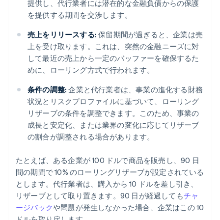
提供し、代行業者には潜在的な金融負債からの保護
を提供する期間を交渉します。
売上をリリースする:
保留期間が過ぎると、企業は売
上を受け取ります。これは、突然の金融ニーズに対
して最近の売上から一定のバッファーを確保するた
めに、ローリング方式で行われます。
条件の調整:
企業と代行業者は、事業の進化する財務
状況とリスクプロファイルに基づいて、ローリング
リザーブの条件を調整できます。このため、事業の
成長と安定化、または業界の変化に応じてリザーブ
の割合が調整される場合があります。
たとえば、ある企業が 100 ドルで商品を販売し、90 日
間の期間で 10% のローリングリザーブが設定されている
とします。代行業者は、購入から 10 ドルを差し引き、
リザーブとして取り置きます。90 日が経過しても
チャ
ージバック
や問題が発生しなかった場合、企業はこの 10
ドルを取り戻します。