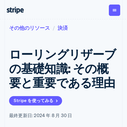
その他のリソース
決済
企業規模別
ドキュメント
学ぶ
支払い
収益
資金管
プラッ
理
フォー
大企業向け
Stripe のドキュメント
ブログ
とマー
Payments
Billing
スタートアップ向け
API リファレンス
導入事例
ローリングリザーブ
オンライン決
経常収益
ットプ
Global
ライブラリと SDK
ガイド
済
Metronome
Payouts
イス
Stripe Apps
Managed
の基礎知識: その概
従量課金
Payments
第三者
Connec
ユースケース別
マーチャント
サブスクリ
への入
サポート
プション
オブレコード
金
要と重要である理由
プラッ
ガイド
エージェンティックコマ
サブスクリ
ソリューショ
Payment links
フォー
ース
サポートに問い合わせる
プションの
ン
決済の
E コマース / ECサイト
オンライン決済を受け付
管理サポートプラン
コーディング
管理
Invoicing
築
埋込型金融
け
プロフェッショナルサー
1 回限りまた
不要の決済ペ
Stripe を使ってみる
請求・財務関連
構築済みの決済を実装
ビス
は継続
ージ
Checkout
グローバルビジネス
プラットフォームまたは
構築済み決済
Tax
アプリ内決済
マーケットプレイスを構
消費税と
UI
最終更新日: 2024 年 8 月 30 日
マーケットプレイス
築する
VAT の自動
Elements
資金管理
サブスクリプションを管
柔軟な UI コン
計算
Revenue
会社
プラットフォーム
理