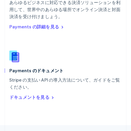
あらゆるビジネスに対応できる決済ソリューションを利
English
用して、世界中のあらゆる場所でオンライン決済と対面
ポルトガル
Português
English
決済を受け付けましょう。
マルタ
Payments の詳細を見る
English
マレーシア
English
简体中文
メキシコ
Español
English
ラトビア
English
Payments のドキュメント
リトアニア
English
Stripe の支払い API の導入方法について、ガイドをご覧
リヒテンシュタイン
ください。
Deutsch
English
ルーマニア
ドキュメントを見る
English
ルクセンブルグ
Français
Deutsch
English
中国香港特別行政区
English
简体中文
中国本土