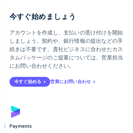
English
デンマーク
今すぐ始めましょう
English
ドイツ
Deutsch
English
アカウントを作成し、支払いの受け付けを開始
ニュージーランド
しましょう。契約や、銀行情報の提出などの手
English
ノルウェー
続きは不要です。貴社ビジネスに合わせたカス
English
タムパッケージのご提案については、営業担当
ハンガリー
にお問い合わせください。
English
フィンランド
English
Svenska
今すぐ始める
営業にお問い合わせ
ブラジル
Português
English
フランス
Français
English
ブルガリア
English
ベルギー
Nederlands
Français
Deutsch
English
Payments
ポーランド