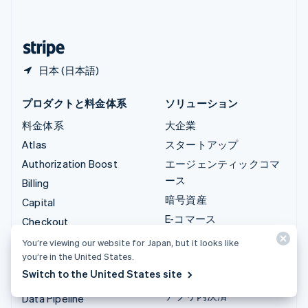
简体中文
English
日本
日本語
English
日本 (日本語)
プロダクトと料金体系
ソリューション
料金体系
大企業
Atlas
スタートアップ
Authorization Boost
エージェンティックコマ
ース
Billing
暗号資産
Capital
E-コマース
Checkout
埋込型金融
Climate
You’re viewing our website for Japan, but it looks like
財務の自動化
you’re in the United States.
Connect
Switch to the United States site
グローバルビジネス
暗号資産
アプリ内決済
Data Pipeline