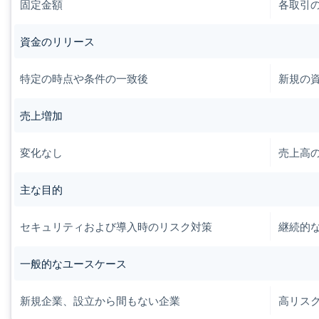
固定金額
各取引
資金のリリース
特定の時点や条件の一致後
新規の
売上増加
変化なし
売上高
主な目的
セキュリティおよび導入時のリスク対策
継続的
一般的なユースケース
新規企業、設立から間もない企業
高リス