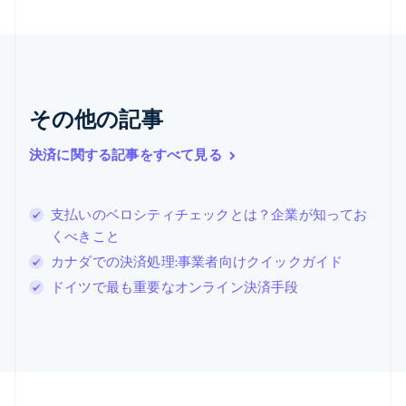
English
ギリシア
English
クロアチア
English
Italiano
ジブラルタル
その他の記事
English
シンガポール
決済に関する記事をすべて見る
English
简体中文
スイス
Deutsch
Français
Italiano
English
支払いのベロシティチェックとは？企業が知ってお
スウェーデン
くべきこと
Svenska
English
スペイン
カナダでの決済処理:事業者向けクイックガイド
Español
English
ドイツで最も重要なオンライン決済手段
スロバキア
English
スロベニア
English
Italiano
タイ
ไทย
English
チェコ共和国