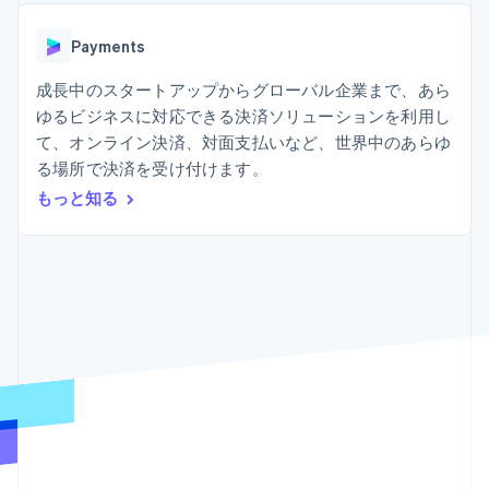
Recognition
ポーネント
SaaS
従量課金請求を提供
決済手段
製品ロードマップ
ステーブルコイン担保型
会計管理の
125 以上の決
Payments
Sessions 年次カンファ
のカードを発行
自動化
済手段を利用
レンス
エージェントによるサー
Stripe
可能
Terminal
成長中のスタートアップからグローバル企業まで、あら
採用情報
ビスのプロビジョニング
Sigma
業種別
対面支払い
ニュースルーム
と管理
ゆるビジネスに対応できる決済ソリューションを利用し
カスタムレ
Authorization
Stripe Press
て、オンライン決済、対面支払いなど、世界中のあらゆ
ポート
Boost
AI 企業
Data
決済成功率の
る場所で決済を受け付けます。
クリエイターエコノミ―
Pipeline
最適化
ゲーム
もっと知る
リソース
データの同
Link
ホスピタリティ、旅行、
お問い合わせ
期
スピーディー
レジャー
な決済
保険
アプリへの導入
営業にお問い合わせ
メディアおよびエンター
コードサンプル
パートナーになる
テインメント
開発者のブログ
非営利団体
API ステータス
プロフェッショナルサー
その他
ビス
Product roadmap
パブリックセクター
今後の予定を確認
小売業
Radar
不正防止
エコシステム
Atlas
スタートアップの企業設立