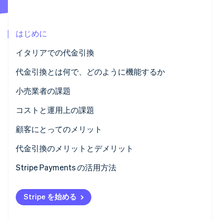
パートナー
Climate
Stripe App Marketplace
カーボンリムーバル
はじめに
Identity
オンライン本人確認
イタリアでの代金引換
代金引換とは何で、どのように機能するか
小売業者の課題
Stripe Sessions 2026
代金引換のデメリット
コストと運用上の課題
Stripe が AI の経済インフラをどのように構築しているかを
ご覧ください。
顧客にとってのメリット
こちらをご覧ください
代金引換の安全性
代金引換のメリットとデメリット
Stripe Payments の活用方法
Stripe を始める