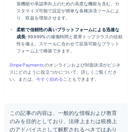
策機能や承認率向上のための高度な機能を含む、カ
スタマイズ可能で設定が簡単な各種決済ツールによ
り、収益を増加させます。
柔軟で信頼性の高いプラットフォームによる迅速な
成長:
99.999% の稼働時間と業界トップクラスの信頼
性を備え、スケールに合わせて拡張可能なプラット
フォーム上で構築できます。
Stripe Payments
のオンラインおよび対面決済がビジネ
スにどのように役立つかについて、詳しくご覧くださ
アイルランド
い。または、
今すぐ始める
こともできます。
English
アメリカ
English
Español
简体中文
アラブ首長国連邦
English
イギリス
この記事の内容は、一般的な情報および教育
English
のみを目的としており、法律上または税務上
イタリア
のアドバイスとして解釈されるべきではあり
Italiano
English