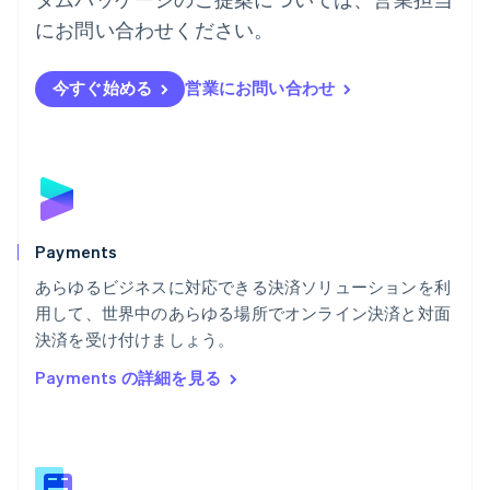
ハンガリー
にお問い合わせください。
English
フィンランド
English
Svenska
今すぐ始める
営業にお問い合わせ
ブラジル
Português
English
フランス
Français
English
ブルガリア
English
ベルギー
Nederlands
Français
Deutsch
English
Payments
ポーランド
あらゆるビジネスに対応できる決済ソリューションを利
English
用して、世界中のあらゆる場所でオンライン決済と対面
ポルトガル
Português
English
決済を受け付けましょう。
マルタ
Payments の詳細を見る
English
マレーシア
English
简体中文
メキシコ
Español
English