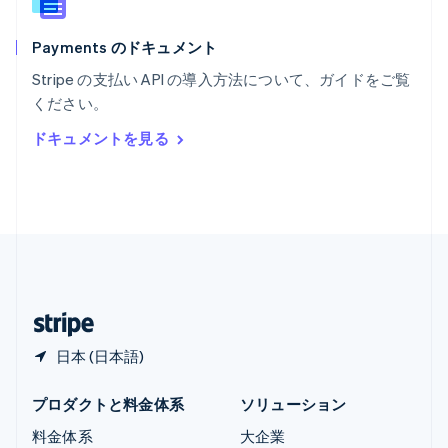
ラトビア
English
Payments のドキュメント
リトアニア
English
Stripe の支払い API の導入方法について、ガイドをご覧
リヒテンシュタイン
ください。
Deutsch
English
ルーマニア
ドキュメントを見る
English
ルクセンブルグ
Français
Deutsch
English
中国香港特別行政区
English
简体中文
中国本土
简体中文
English
日本
日本語
English
日本 (日本語)
プロダクトと料金体系
ソリューション
料金体系
大企業