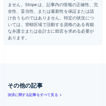
インド
ません。Stripe は、記事内の情報の正確性、完
English
全性、妥当性、または最新性を保証または請
エストニア
English
け合うものではありません。特定の状況につ
オーストラリア
いては、管轄区域で活動する資格のある有能
English
オーストリア
な弁護士または会計士に助言を求める必要が
Deutsch
English
あります。
オランダ
Nederlands
English
カナダ
English
Français
キプロス
English
ギリシア
English
クロアチア
その他の記事
English
Italiano
ジブラルタル
English
決済に関する記事をすべて見る
シンガポール
English
简体中文