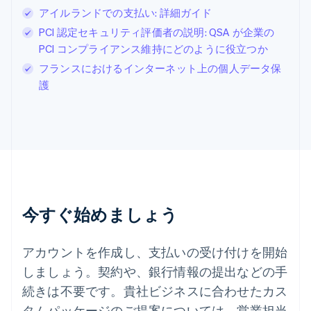
スイス
アイルランドでの支払い: 詳細ガイド
Deutsch
Français
Italiano
English
PCI 認定セキュリティ評価者の説明: QSA が企業の
スウェーデン
Svenska
English
PCI コンプライアンス維持にどのように役立つか
スペイン
フランスにおけるインターネット上の個人データ保
Español
English
護
スロバキア
English
スロベニア
English
Italiano
タイ
ไทย
English
チェコ共和国
English
デンマーク
今すぐ始めましょう
English
ドイツ
Deutsch
English
アカウントを作成し、支払いの受け付けを開始
ニュージーランド
しましょう。契約や、銀行情報の提出などの手
English
ノルウェー
続きは不要です。貴社ビジネスに合わせたカス
English
タムパッケージのご提案については、営業担当