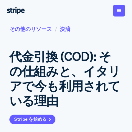
その他のリソース
決済
企業規模別
ドキュメント
学ぶ
支払い
収益
資金管
プラッ
理
フォー
大企業向け
Stripe のドキュメント
ブログ
とマー
Payments
Billing
スタートアップ向け
API リファレンス
導入事例
代金引換 (COD): そ
オンライン決
経常収益
ットプ
Global
ライブラリと SDK
ガイド
済
Metronome
Payouts
イス
Stripe Apps
Managed
の仕組みと、イタリ
従量課金
Payments
第三者
Connec
ユースケース別
マーチャント
サブスクリ
への入
サポート
プション
オブレコード
金
アで今も利用されて
プラッ
ガイド
エージェンティックコマ
サブスクリ
ソリューショ
Payment links
フォー
ース
サポートに問い合わせる
プションの
ン
決済の
E コマース / ECサイト
オンライン決済を受け付
管理サポートプラン
コーディング
管理
Invoicing
いる理由
築
埋込型金融
け
プロフェッショナルサー
1 回限りまた
不要の決済ペ
請求・財務関連
構築済みの決済を実装
ビス
は継続
ージ
Checkout
グローバルビジネス
プラットフォームまたは
構築済み決済
Tax
アプリ内決済
マーケットプレイスを構
消費税と
UI
Stripe を始める
マーケットプレイス
築する
VAT の自動
Elements
資金管理
サブスクリプションを管
柔軟な UI コン
計算
Revenue
会社
プラットフォーム
理