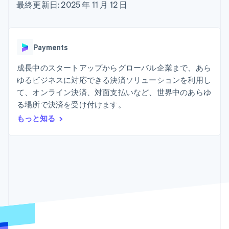
Recognition
ポーネント
最終更新日: 2025 年 11 月 12 日
SaaS
従量課金請求を提供
決済手段
製品ロードマップ
ステーブルコイン担保型
会計管理の
125 以上の決
Sessions 年次カンファ
のカードを発行
自動化
済手段を利用
レンス
エージェントによるサー
Stripe
可能
Terminal
採用情報
ビスのプロビジョニング
Payments
Sigma
業種別
対面支払い
ニュースルーム
と管理
カスタムレ
Authorization
Stripe Press
成長中のスタートアップからグローバル企業まで、あら
ポート
Boost
AI 企業
Data
決済成功率の
ゆるビジネスに対応できる決済ソリューションを利用し
クリエイターエコノミ―
Pipeline
最適化
ゲーム
て、オンライン決済、対面支払いなど、世界中のあらゆ
リソース
データの同
Link
ホスピタリティ、旅行、
お問い合わせ
る場所で決済を受け付けます。
期
スピーディー
レジャー
な決済
保険
アプリへの導入
もっと知る
営業にお問い合わせ
メディアおよびエンター
コードサンプル
パートナーになる
テインメント
開発者のブログ
非営利団体
API ステータス
プロフェッショナルサー
その他
ビス
Product roadmap
パブリックセクター
今後の予定を確認
小売業
Radar
不正防止
エコシステム
Atlas
スタートアップの企業設立