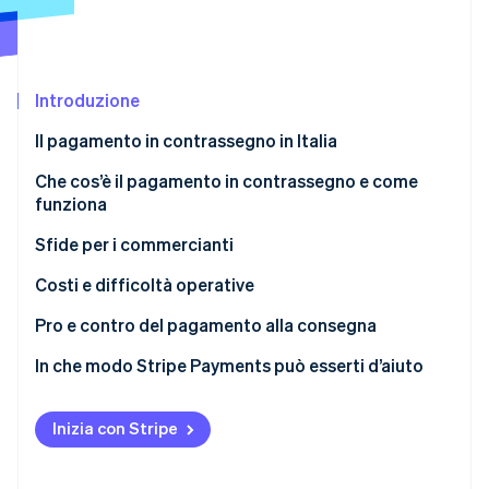
Scopri cosa ti aspetta
Radar
Ecosistema
Prevenzione delle frodi
Introduzione
Partner
Atlas
Stripe App Marketplace
Costituzione di start-up
Il pagamento in contrassegno in Italia
Climate
Rimozione del carbonio
Che cos’è il pagamento in contrassegno e come
funziona
Identity
Verifica online dell'identità
Sfide per i commercianti
Qual è lo svantaggio del contrassegno?
Costi e difficoltà operative
Vantaggi per i clienti
Pro e contro del pagamento alla consegna
Stripe Sessions 2026
Quanto è sicuro il contrassegno?
In che modo Stripe Payments può esserti d’aiuto
Scopri come Stripe sta costruendo l'infrastruttura economi
Guarda ora
Inizia con Stripe