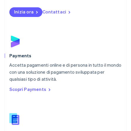
Norvegia
English
Inizia ora
Contattaci
Nuova Zelanda
English
Paesi Bassi
Nederlands
English
Polonia
English
Portogallo
Português
English
Payments
RAS di Hong Kong, Cina
Accetta pagamenti online e di persona in tutto il mondo
English
简体中文
con una soluzione di pagamento sviluppata per
Regno Unito
English
qualsiasi tipo di attività.
Repubblica Ceca
Scopri Payments
English
Romania
English
Singapore
English
简体中文
Slovacchia
English