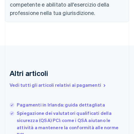
Cina continentale
competente e abilitato all'esercizio della
简体中文
English
professione nella tua giurisdizione.
Cipro
English
Croazia
English
Italiano
Danimarca
English
Emirati Arabi Uniti
English
Estonia
English
Altri articoli
Finlandia
English
Svenska
Vedi tutti gli articoli relativi ai pagamenti
Francia
Français
English
Germania
Pagamenti in Irlanda: guida dettagliata
Deutsch
English
Giappone
Spiegazione dei valutatori qualificati della
日本語
English
sicurezza (QSA) PCI: come i QSA aiutano le
Gibilterra
attività a mantenere la conformità alle norme
English