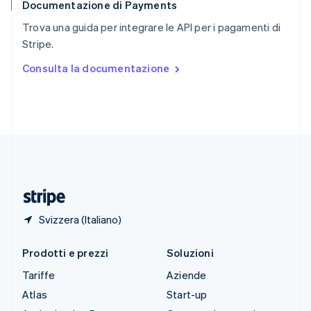
Documentazione di Payments
Slovenia
English
Italiano
Trova una guida per integrare le API per i pagamenti di
Spagna
Stripe.
Español
English
Stati Uniti
Consulta la documentazione
English
Español
简体中文
Svezia
Svenska
English
Svizzera
Deutsch
Français
Italiano
English
Thailandia
ไทย
English
Ungheria
English
Svizzera (Italiano)
Prodotti e prezzi
Soluzioni
Tariffe
Aziende
Atlas
Start-up