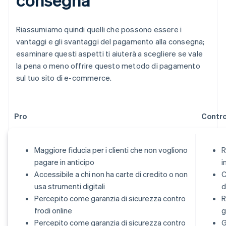
Riassumiamo quindi quelli che possono essere i
vantaggi e gli svantaggi del pagamento alla consegna;
esaminare questi aspetti ti aiuterà a scegliere se vale
la pena o meno offrire questo metodo di pagamento
sul tuo sito di e-commerce.
Pro
Contr
Maggiore fiducia per i clienti che non vogliono
R
pagare in anticipo
i
Accessibile a chi non ha carte di credito o non
C
usa strumenti digitali
d
Percepito come garanzia di sicurezza contro
R
frodi online
g
Percepito come garanzia di sicurezza contro
G