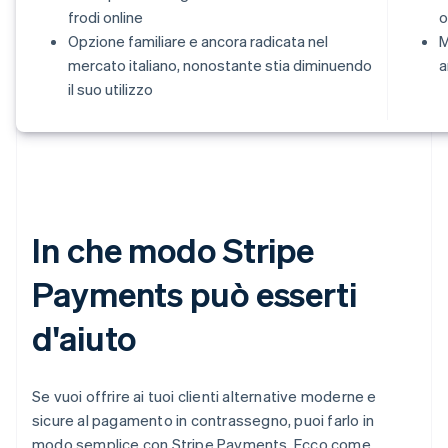
frodi online
o
Opzione familiare e ancora radicata nel
M
mercato italiano, nonostante stia diminuendo
a
il suo utilizzo
In che modo Stripe
Payments può esserti
d'aiuto
Se vuoi offrire ai tuoi clienti alternative moderne e
sicure al pagamento in contrassegno, puoi farlo in
modo semplice con Stripe Payments. Ecco come