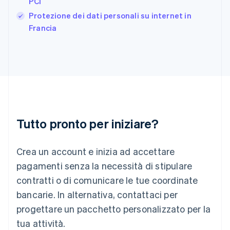
PCI
Grecia
English
Protezione dei dati personali su internet in
India
Francia
English
Irlanda
English
Italia
Italiano
English
Lettonia
English
Liechtenstein
Deutsch
English
Tutto pronto per iniziare?
Lituania
English
Crea un account e inizia ad accettare
Lussemburgo
Français
Deutsch
English
pagamenti senza la necessità di stipulare
Malaysia
contratti o di comunicare le tue coordinate
English
简体中文
Malta
bancarie. In alternativa, contattaci per
English
progettare un pacchetto personalizzato per la
Messico
tua attività.
Español
English