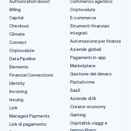
Authorization Boost
Commercio agentico
Billing
Criptovalute
Capital
E-commerce
Checkout
Strumenti finanziari
integrati
Climate
Automazione per finanza
Connect
Aziende globali
Criptovalute
Pagamenti in-app
Data Pipeline
Marketplace
Elements
Gestione del denaro
Financial Connections
Piattaforme
Identity
SaaS
Invoicing
Aziende di IA
Issuing
Creator economy
Link
Gaming
Managed Payments
Ospitalità, viaggi e
Link di pagamento
tempo libero