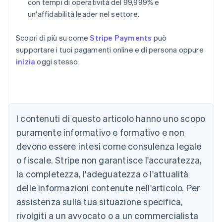
con tempi di operatività del 99,999% e
un'affidabilità leader nel settore.
Scopri di più su come
Stripe Payments
può
supportare i tuoi pagamenti online e di persona oppure
inizia
oggi stesso.
Australia
I contenuti di questo articolo hanno uno scopo
English
Austria
puramente informativo e formativo e non
Deutsch
English
devono essere intesi come consulenza legale
Belgio
Nederlands
Français
Deutsch
English
o fiscale. Stripe non garantisce l'accuratezza,
Brasile
la completezza, l'adeguatezza o l'attualità
Português
English
Bulgaria
delle informazioni contenute nell'articolo. Per
English
assistenza sulla tua situazione specifica,
Canada
rivolgiti a un avvocato o a un commercialista
English
Français