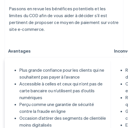
Passons en revue les bénéfices potentiels et les
limites du COD afin de vous aider à décider s’il est
pertinent de proposer ce moyen de paiement sur votre
site e-commerce.
Avantages
Inconv
Plus grande confiance pour les clients qui ne
R
souhaitent pas payer à l’avance
d
Accessible à celles et ceux qui n’ont pas de
C
carte bancaire ou n’utilisent pas d’outils
e
numériques
R
Perçu comme une garantie de sécurité
q
contre la fraude en ligne
G
Occasion d’attirer des segments de clientèle
c
moins digitalisés
E