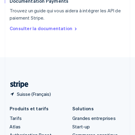
Documentation Payments
Royaume-Uni
English
Trouvez un guide qui vous aidera à intégrer les API de
Singapour
paiement Stripe.
English
简体中文
Slovaquie
Consulter la documentation
English
Slovénie
English
Italiano
Suède
Svenska
English
Suisse
Deutsch
Français
Italiano
English
Thaïlande
ไทย
English
Suisse (Français)
Produits et tarifs
Solutions
Tarifs
Grandes entreprises
Atlas
Start-up
Authorization Boost
Commerce agentique