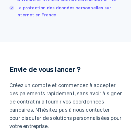
Gibraltar
English
La protection des données personnelles sur
Grèce
internet en France
English
Hongrie
English
Inde
English
Irlande
English
Italie
Italiano
English
Envie de vous lancer ?
Japon
日本語
English
Créez un compte et commencez à accepter
Lettonie
English
des paiements rapidement, sans avoir à signer
Liechtenstein
de contrat ni à fournir vos coordonnées
Deutsch
English
Lituanie
bancaires. N'hésitez pas à nous contacter
English
pour discuter de solutions personnalisées pour
Luxembourg
votre entreprise.
Français
Deutsch
English