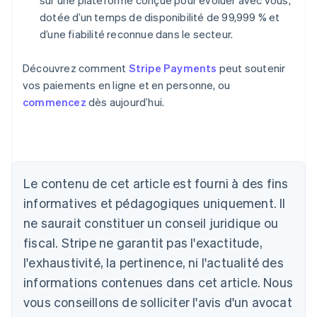
sur une plateforme conçue pour évoluer avec vous,
dotée d’un temps de disponibilité de 99,999 % et
d’une fiabilité reconnue dans le secteur.
Découvrez comment
Stripe Payments
peut soutenir
vos paiements en ligne et en personne, ou
commencez
dès aujourd’hui.
Allemagne
Deutsch
English
Australie
Le contenu de cet article est fourni à des fins
English
informatives et pédagogiques uniquement. Il
Autriche
ne saurait constituer un conseil juridique ou
Deutsch
English
Belgique
fiscal. Stripe ne garantit pas l'exactitude,
Nederlands
Français
Deutsch
English
l'exhaustivité, la pertinence, ni l'actualité des
Brésil
Português
English
informations contenues dans cet article. Nous
Bulgarie
vous conseillons de solliciter l'avis d'un avocat
English