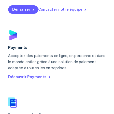
Malaisie
English
简体中文
Démarrer
Contacter notre équipe
Malte
English
Mexique
Español
English
Norvège
English
Nouvelle-Zélande
English
Payments
Pays-Bas
Acceptez des paiements en ligne, en personne et dans
Nederlands
English
le monde entier, grâce à une solution de paiement
Pologne
English
adaptée à toutes les entreprises.
Portugal
Découvrir Payments
Português
English
R.A.S. de Hong Kong, Chine
English
简体中文
République tchèque
English
Roumanie
English