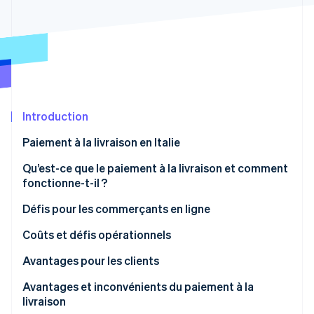
Découvrez les prochaines évolutions
Commerce en ligne
Radar
Prévention de la fraude
Écosystème
Atlas
Constitution de start-up
Partenaires
Climate
Stripe App Marketplace
Élimination du carbone
Introduction
Identity
Paiement à la livraison en Italie
Vérification de l'identité
Qu’est-ce que le paiement à la livraison et comment
fonctionne-t-il ?
Défis pour les commerçants en ligne
Stripe Sessions 2026
Quels sont les inconvénients du paiement à la
Coûts et défis opérationnels
Découvrez comment Stripe construit l’infrastructure écono
livraison ?
Regarder la vidéo
Avantages pour les clients
Le paiement à la livraison est-il sûr ?
Avantages et inconvénients du paiement à la
livraison