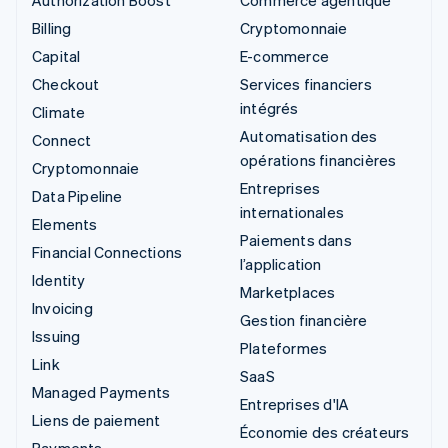
Billing
Cryptomonnaie
Capital
E-commerce
Checkout
Services financiers
intégrés
Climate
Automatisation des
Connect
opérations financières
Cryptomonnaie
Entreprises
Data Pipeline
internationales
Elements
Paiements dans
Financial Connections
l’application
Identity
Marketplaces
Invoicing
Gestion financière
Issuing
Plateformes
Link
SaaS
Managed Payments
Entreprises d'IA
Liens de paiement
Économie des créateurs
Payments