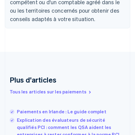
Canada
compétent ou d'un comptable agréé dans le
English
Français
ou les territoires concernés pour obtenir des
Chine continentale
conseils adaptés à votre situation.
简体中文
English
Chypre
English
Croatie
English
Italiano
Danemark
English
Émirats arabes unis
English
Espagne
Plus d'articles
Español
English
Estonie
Tous les articles sur les paiements
English
États-Unis
English
Español
简体中文
Paiements en Irlande : Le guide complet
Finlande
English
Svenska
Explication des évaluateurs de sécurité
France
qualifiés PCI : comment les QSA aident les
Français
English
entreprises à rester conformes à la norme PCI