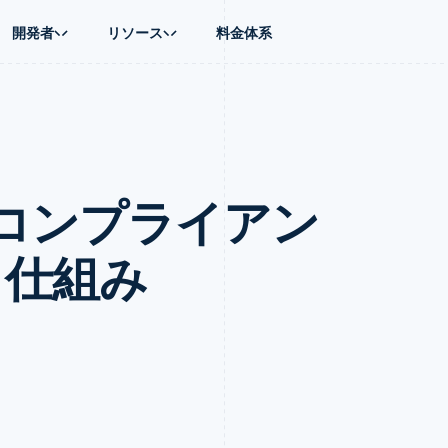
開発者
リソース
料金体系
ース別
ガイド
業種別
会社
資金管理
プラットフォ
プレイス
ンティックコマース
に問い合わせる
オンライン決済を受け付け
AI 企業
製品ロードマップ
Global Payouts
ス / ECサイト
ートプラン
構築済みの決済を実装
クリエイターエコノミ―
Sessions 年次カンファレン
第三者への入金
Connect
金融
ッショナルサービス
プラットフォームまたはマーケットプレイスを構築する
ゲーム
採用情報
プラットフォ
コンプライアン
財務関連
ホスピタリティ、旅行、レジ
ニュースルーム
ルビジネス
サブスクリプションを管理
保険
Stripe Press
内決済
従量課金請求を提供
メディアおよびエンターテイ
の管理
トプレイス
ステーブルコイン担保型のカードを発行
と仕組み
理
エージェントによるサービスのプロビジョニングと管理
非営利団体
フォーム
プロフェッショナルサービス
パブリックセクター
動計算
小売業
on