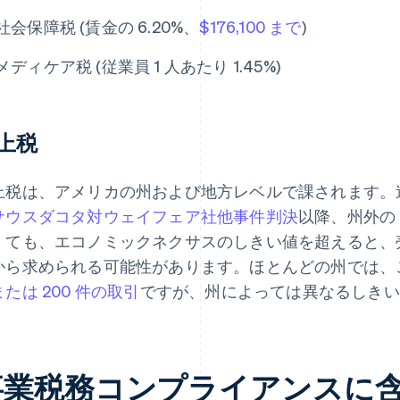
社会保障税 (賃金の 6.20%、
$176,100 まで
)
メディケア税 (従業員 1 人あたり 1.45%)
上税
上税は、アメリカの州および地方レベルで課されます。連
サウスダコタ対ウェイフェア社他事件判決
以降、州外の
くても、エコノミックネクサスのしきい値を超えると、
から求められる可能性があります。ほとんどの州では、
たは 200 件の取引
ですが、州によっては異なるしきい
事業税務コンプライアンスに