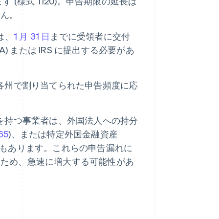
 (様式 1120)。申告期限の延長は
せん。
は、
1 月 31 日
までに受領者に交付
n (SSA) または IRS に提出する必要があ
各州で割り当てられた申告頻度に応
を持つ事業者は、外国法人への持分
65
)、または特定外国金融資産
合もあります。これらの申告漏れに
るため、急速に増大する可能性があ