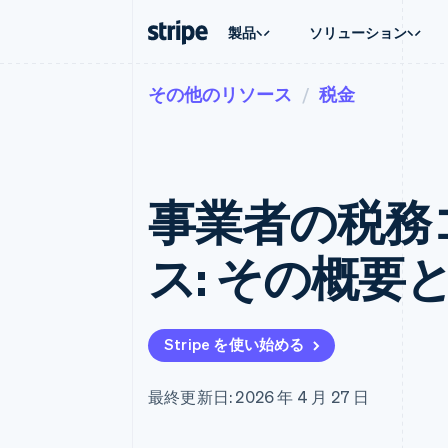
製品
ソリューション
その他のリソース
税金
企業規模別
ドキュメント
学ぶ
ユースケ
サポート
支払い
収益
大企業向け
Stripe のドキュメント
ブログ
エージェ
サポート
Payments
Billing
スタートアップ向け
API リファレンス
導入事例
E コマー
管理サポ
オンライン決済
経常収益
ライブラリと SDK
ガイド
埋込型
プロフェ
Managed Payments
Metronome
Stripe Apps
事業者の税務
請求・
マーチャントオブレコードソリ
従量課金
グローバ
ューション
サブスクリプション
アプリ
サブスクリプション
Payment links
マーケッ
ス: その概要
コーディング不要の決済ページ
Invoicing
資金管
1 回限りまたは継続
Checkout
プラット
構築済み決済 UI
Tax
SaaS
消費税と VAT の自
Elements
柔軟な UI コンポーネント
Revenue Recogniti
Stripe を使い始める
会計管理の自動化
決済手段
125 以上の決済手段を利用可能
Stripe Sigma
カスタムレポート
Terminal
最終更新日: 2026 年 4 月 27 日
対面支払い
Data Pipeline
データの同期
Authorization Boost
決済成功率の最適化