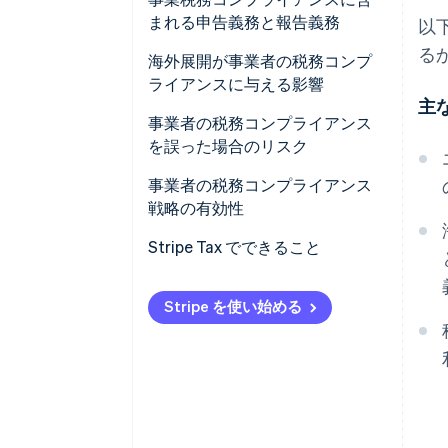
まれる申告義務と報告義務
以
給与税
る
海外展開が事業者の税務コンプ
売上税
ライアンスに与える影響
主
PE
事業者の税務コンプライアンス
を誤った場合のリスク
移転価格
金銭的な罰則
事業者の税務コンプライアンス
間接税の登録
戦略の有効性
遡及的な税務上の負担
ネクサスリスクの把握
Stripe Tax でできること
デューデリジェンスリスク
記録の再構築への備え
監査リスク
Stripe を使い始める
コンプライアンスプロセスの事
業への対応
適切なツールの活用