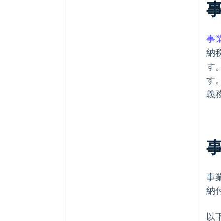
事
納
す
す
義
事
納
以