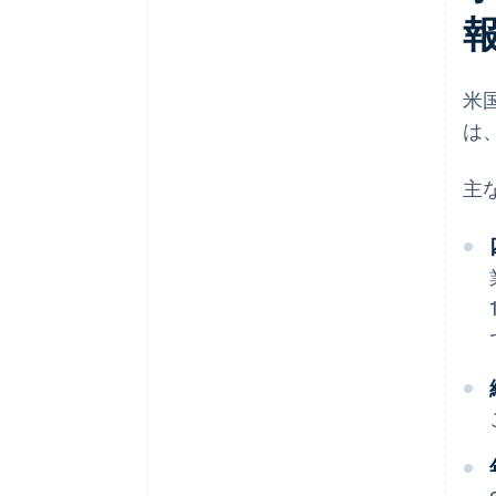
米
は
主