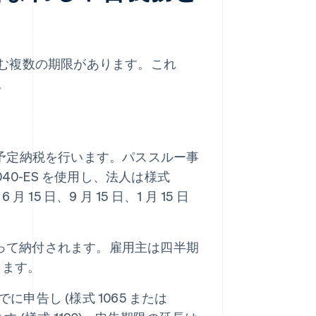
む複数の期限があります。これ
。
予定納税を行います。パススルー事
様式 1040-ES を使用し、法人は様式
6 月 15 日、9 月 15 日、1 月 15 日
従って納付されます。雇用主は四半期
します。
でに申告し (様式 1065 または