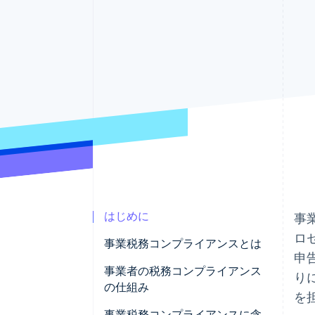
Link
スピーディーな決済
はじめに
事
ロ
事業税務コンプライアンスとは
申
事業者の税務コンプライアンス
り
の仕組み
を
法人所得税
事業税務コンプライアンスに含