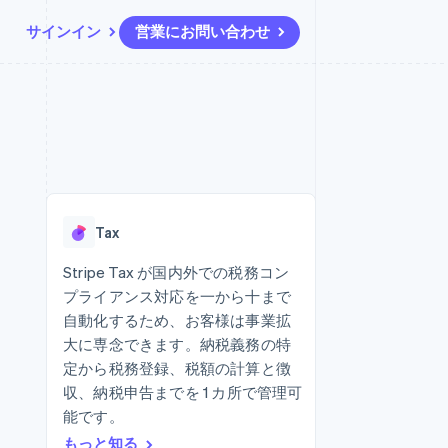
サインイン
営業にお問い合わせ
リソース
エコシステム
お問い合わせ
ームとマーケット
その他
アプリへの導入
パートナー
営業にお問い合わせ
Product roadmap
ス
コードサンプル
Stripe App Marketplace
パートナーになる
今後の予定を確認
開発者のブログ
ーム決済の構築
ャー
API ステータス
Radar
不正防止
Tax
ンメント
Atlas
スタートアップの企業設立
Stripe Tax が国内外での税務コン
プライアンス対応を一から十まで
Climate
カーボンリムーバル
自動化するため、お客様は事業拡
大に専念できます。納税義務の特
Identity
オンライン本人確認
定から税務登録、税額の計算と徴
収、納税申告までを 1 カ所で管理可
能です。
もっと知る