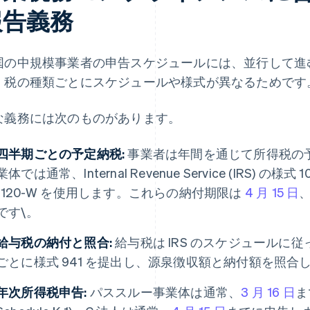
報告義務
国の中規模事業者の申告スケジュールには、並行して進
、税の種類ごとにスケジュールや様式が異なるためです
な義務には次のものがあります。
四半期ごとの予定納税:
事業者は年間を通じて所得税の
業体では通常、Internal Revenue Service (IRS) の
1120-W を使用します。これらの納付期限は
4 月 15 日
、
です\。
給与税の納付と照合:
給与税は IRS のスケジュールに
ごとに様式 941 を提出し、源泉徴収額と納付額を照合
年次所得税申告:
パススルー事業体は通常、
3 月 16 日
ま