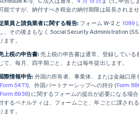
Schedule K-1)、C 法人は通常、
4 月 15 日
までに申告します
可能ですが、納付すべき税金の納付期限は延長されま
従業員と請負業者に関する報告:
フォーム W-2 と
1099
し、その後まもなく Social Security Administratio
ります。
売上税の申告書:
売上税の申告書は通常、登録している
じて、毎月、四半期ごと、または毎年提出します。
国際情報申告:
外国の所有者、事業体、または金融口座
(
Form 5471
)、外国パートナーシップへの持分 (
Form 88
(
Form 8938
) に関するフォームの提出が必要になる場
対するペナルティは、フォームごと、年ごとに課され
ります。