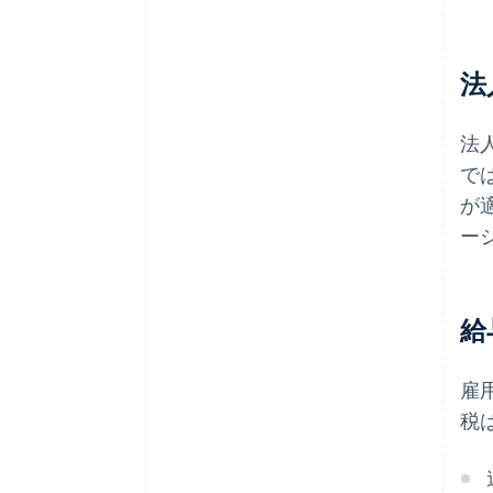
法
法
で
が
ー
給
雇
税