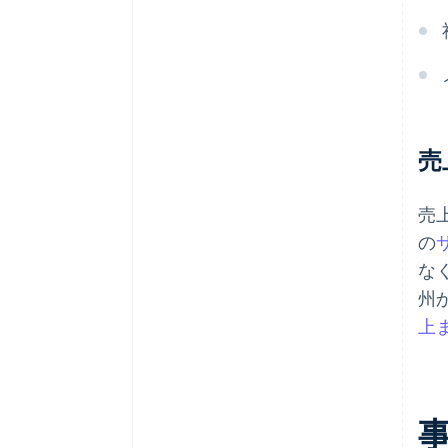
売
売
の
な
州
上ま