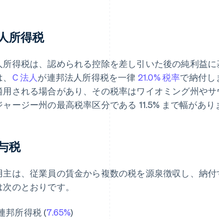
人所得税
人所得税は、認められる控除を差し引いた後の純利益に
は、
C 法人
が連邦法人所得税を一律
21.0% 税率
で納付し
適用される場合があり、その税率はワイオミング州やサ
ジャージー州の最高税率区分である 11.5% まで幅があり
与税
用主は、従業員の賃金から複数の税を源泉徴収し、納付
は次のとおりです。
連邦所得税 (
7.65%
)