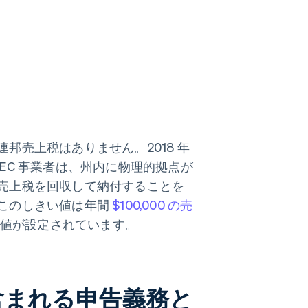
邦売上税はありません。2018 年
 EC 事業者は、州内に物理的拠点が
売上税を回収して納付することを
このしきい値は年間
$100,000 の売
値が設定されています。
含まれる申告義務と