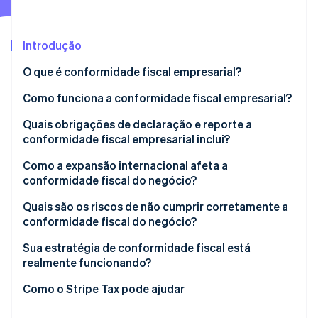
Veja o que está chegando
Radar
Ecossistema
Prevenção de fraudes
Introdução
Parceiros
Atlas
O que é conformidade fiscal empresarial?
Stripe App Marketplace
Incorporação de startups
Como funciona a conformidade fiscal empresarial?
Climate
Remoção de carbono
Imposto de renda corporativo
Quais obrigações de declaração e reporte a
Identity
conformidade fiscal empresarial inclui?
Verificação de identidade
Impostos sobre a folha de pagamento
Como a expansão internacional afeta a
Imposto sobre vendas
conformidade fiscal do negócio?
PE
Quais são os riscos de não cumprir corretamente a
conformidade fiscal do negócio?
Stripe Sessions 2026
Preços de transferência
Veja como a Stripe está construindo a infraestrutura econ
Penalidades financeiras
Sua estratégia de conformidade fiscal está
Assista agora
Cadastros fiscais indiretos
realmente funcionando?
Exposição fiscal retroativa
Você conhece sua exposição de nexo?
Como o Stripe Tax pode ajudar
Risco de due diligence
Seus registros estão prontos para reconstrução?