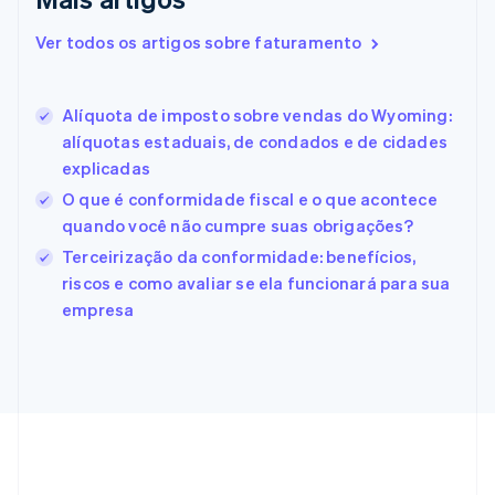
English
Eslováquia
Ver todos os artigos sobre faturamento
English
Eslovênia
English
Italiano
Alíquota de imposto sobre vendas do Wyoming:
Espanha
alíquotas estaduais, de condados e de cidades
Español
English
explicadas
Estados Unidos
English
Español
简体中文
O que é conformidade fiscal e o que acontece
Estônia
quando você não cumpre suas obrigações?
English
Terceirização da conformidade: benefícios,
Finlândia
riscos e como avaliar se ela funcionará para sua
English
Svenska
França
empresa
Français
English
Gibraltar
English
Grécia
English
Hungria
English
Índia