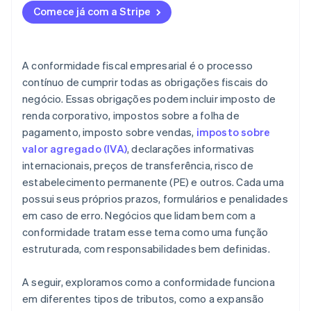
Exposição a auditorias
Comece já com a Stripe
Seu processo de conformidade acompanha o
crescimento do negócio?
Você está usando as ferramentas certas?
A conformidade fiscal empresarial é o processo
contínuo de cumprir todas as obrigações fiscais do
negócio. Essas obrigações podem incluir imposto de
renda corporativo, impostos sobre a folha de
pagamento, imposto sobre vendas,
imposto sobre
valor agregado (IVA)
, declarações informativas
internacionais, preços de transferência, risco de
estabelecimento permanente (PE) e outros. Cada uma
possui seus próprios prazos, formulários e penalidades
em caso de erro. Negócios que lidam bem com a
conformidade tratam esse tema como uma função
estruturada, com responsabilidades bem definidas.
A seguir, exploramos como a conformidade funciona
em diferentes tipos de tributos, como a expansão