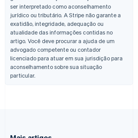
Deutsch
English
ser interpretado como aconselhamento
Austrália
jurídico ou tributário. A Stripe não garante a
English
Áustria
exatidão, integridade, adequação ou
Deutsch
English
atualidade das informações contidas no
Bélgica
artigo. Você deve procurar a ajuda de um
Nederlands
Français
Deutsch
English
Brasil
advogado competente ou contador
Português
English
licenciado para atuar em sua jurisdição para
Bulgária
aconselhamento sobre sua situação
English
Canadá
particular.
English
Français
China continental
简体中文
English
Chipre
English
Croácia
English
Italiano
Dinamarca
English
Emirados Árabes Unidos
Mais artigos