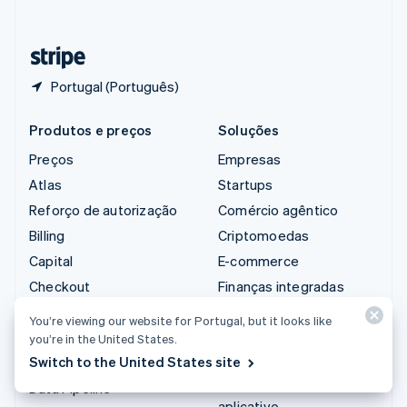
Deutsch
Français
Italiano
English
Tailândia
ไทย
English
Portugal (Português)
Produtos e preços
Soluções
Preços
Empresas
Atlas
Startups
Reforço de autorização
Comércio agêntico
Billing
Criptomoedas
Capital
E-commerce
Checkout
Finanças integradas
Climate
Automação de finanças
You’re viewing our website for Portugal, but it looks like
Connect
Empresas do mundo
you’re in the United States.
todo
Switch to the United States site
Criptomoedas
Pagamentos no
Data Pipeline
aplicativo