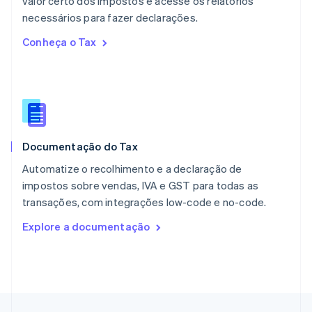
valor certo dos impostos e acesse os relatórios
English
necessários para fazer declarações.
Nova Zelândia
English
Conheça o Tax
Países Baixos
Nederlands
English
Polônia
English
Portugal
Português
English
RAE de Hong Kong, China
Documentação do Tax
English
简体中文
Reino Unido
Automatize o recolhimento e a declaração de
English
impostos sobre vendas, IVA e GST para todas as
República Tcheca
transações, com integrações low-code e no-code.
English
Romênia
Explore a documentação
English
Singapura
English
简体中文
Suécia
Svenska
English
Suíça