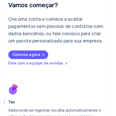
English
Vamos começar?
Irlanda
English
Crie uma conta e comece a aceitar
Itália
Italiano
English
pagamentos sem precisar de contratos nem
Japão
dados bancários, ou fale conosco para criar
日本語
English
Letônia
um pacote personalizado para sua empresa.
English
Liechtenstein
Comece agora
Deutsch
English
Lituânia
Fale com a equipe de vendas
English
Luxemburgo
Français
Deutsch
English
Malásia
English
简体中文
Malta
English
Tax
México
Español
English
Saiba onde se registrar, recolha automaticamente o
Noruega