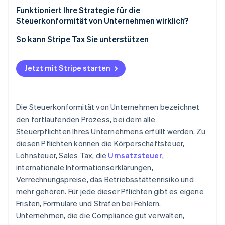
Geldstrafen
Funktioniert Ihre Strategie für die
Indirekte Steuerregistrierung
Steuerkonformität von Unternehmen wirklich?
Rückwirkende Steuerrisiken
Kennen Sie Ihre Nexus-Exposition?
So kann Stripe Tax Sie unterstützen
Due Diligence-Risiko
Sind Ihre Unterlagen geeignet für eine
Drohende Prüfung
Rekonstruktion?
Jetzt mit Stripe starten
Hält Ihr Compliance-Prozess mit Ihrem
Unternehmen Schritt?
Die Steuerkonformität von Unternehmen bezeichnet
Nutzen Sie die richtigen Tools?
den fortlaufenden Prozess, bei dem alle
Steuerpflichten Ihres Unternehmens erfüllt werden. Zu
diesen Pflichten können die Körperschaftsteuer,
Lohnsteuer, Sales Tax, die
Umsatzsteuer
,
internationale Informationserklärungen,
Verrechnungspreise, das Betriebsstättenrisiko und
mehr gehören. Für jede dieser Pflichten gibt es eigene
Fristen, Formulare und Strafen bei Fehlern.
Unternehmen, die die Compliance gut verwalten,