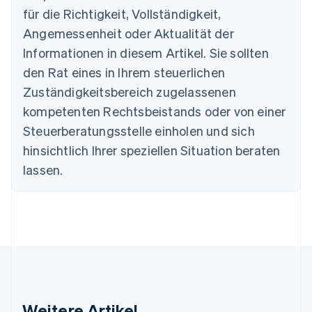
Australien
für die Richtigkeit, Vollständigkeit,
English
Angemessenheit oder Aktualität der
Belgien
Informationen in diesem Artikel. Sie sollten
Nederlands
Français
Deutsch
English
Brasilien
den Rat eines in Ihrem steuerlichen
Português
English
Zuständigkeitsbereich zugelassenen
Bulgarien
English
kompetenten Rechtsbeistands oder von einer
Dänemark
Steuerberatungsstelle einholen und sich
English
Deutschland
hinsichtlich Ihrer speziellen Situation beraten
Deutsch
English
lassen.
Estland
English
Festlandchina
简体中文
English
Finnland
English
Svenska
Frankreich
Français
English
Gibraltar
English
Weitere Artikel