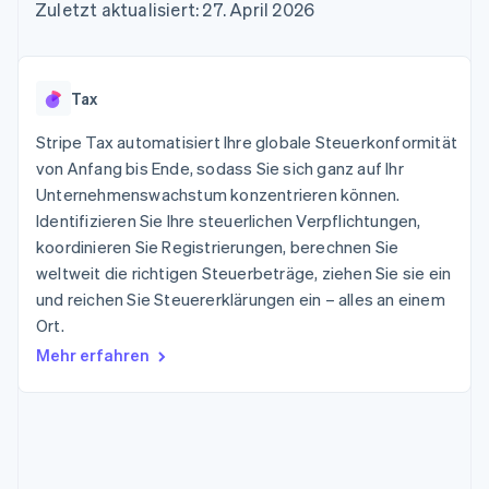
Data Pipeline
Zuletzt aktualisiert: 27. April 2026
Geldmanagement
Marktplatz auf
Zugriff auf mehr als
Datensynchronisierung
Produkt-Roadmap
Plattformen
Grundlagen der
125
Stripe Sessions
SaaS
Abonnementverwaltung
Terminal
Karriere
Zahlungen vor Ort
Newsroom
So setzen Sie
Tax
Authorization
Stripe Press
nutzungsbasierte
Boost
Abrechnung um
Stripe Tax automatisiert Ihre globale Steuerkonformität
Nach Branche
Optimierung der
Stablecoin-gestützte
Autorisierungsraten
von Anfang bis Ende, sodass Sie sich ganz auf Ihr
Karten ausgeben: So
Link
KI-Unternehmen
Kontakt
geht´s
Unternehmenswachstum konzentrieren können.
Beschleunigter
Creator Economy
Bereitstellung und
Identifizieren Sie Ihre steuerlichen Verpflichtungen,
Bezahlvorgang
Gaming
Verwaltung von
Sales-Team
koordinieren Sie Registrierungen, berechnen Sie
Financial
Bewirtung, Reisen und
Diensten mit Agenten
kontaktieren
Connections
Freizeit
weltweit die richtigen Steuerbeträge, ziehen Sie sie ein
Partner werden
Verbundene
Versicherungen
und reichen Sie Steuererklärungen ein – alles an einem
Medien und
Finanzdaten
Ort.
Unterhaltung
Ressourcen
Gemeinnützige
Mehr erfahren
Organisationen
Fachdienstleistungen
App-Integrationen
Mehr
Öffentlicher Sektor
Code-Beispiele
Product roadmap
Einzelhandel
Entwickler-Blog
Ausblick
API-Status
Radar