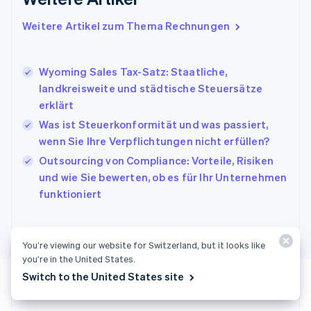
Griechenland
English
Weitere Artikel zum Thema Rechnungen
Indien
English
Irland
Wyoming Sales Tax-Satz: Staatliche,
English
landkreisweite und städtische Steuersätze
Italien
erklärt
Italiano
English
Japan
Was ist Steuerkonformität und was passiert,
日本語
English
wenn Sie Ihre Verpflichtungen nicht erfüllen?
Kanada
Outsourcing von Compliance: Vorteile, Risiken
English
Français
Kroatien
und wie Sie bewerten, ob es für Ihr Unternehmen
English
Italiano
funktioniert
Lettland
English
Liechtenstein
You’re viewing our website for Switzerland, but it looks like
Deutsch
English
Litauen
you’re in the United States.
English
Switch to the United States site
Luxemburg
Français
Deutsch
English