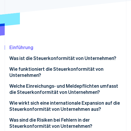
Betrugsprävention
Ecosystem
Atlas
Start-up-Gründung
Partner
Stripe App-Marktplatz
Climate
CO₂-Entnahme
Identity
Online-Identitätsprüfung
Einführung
Was ist die Steuerkonformität von Unternehmen?
Wie funktioniert die Steuerkonformität von
Unternehmen?
Stripe-Sessions 2026
Erfahren Sie, wie Stripe Lösungen für die Wirtschaft
Körperschaftsteuer
Welche Einreichungs- und Meldepflichten umfasst
Jetzt ansehen
die Steuerkonformität von Unternehmen?
Lohnsteuern
Wie wirkt sich eine internationale Expansion auf die
Sales Tax
Steuerkonformität von Unternehmen aus?
Betriebsstätte
Was sind die Risiken bei Fehlern in der
Steuerkonformität von Unternehmen?
Verrechnungspreise