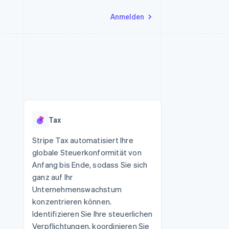
Anmelden
Ressourcen
Ecosystem
Kontakt
nd Marktplätze
Mehr
App-Integrationen
Partner
Sales-Team kontaktieren
Product roadmap
Code-Beispiele
Stripe App-Marktplatz
Partner werden
Ausblick
 Plattformen
Entwickler-Blog
eit
API-Status
Radar
Betrugsprävention
Tax
Atlas
onen
Start-up-Gründung
Stripe Tax automatisiert Ihre
globale Steuerkonformität von
Climate
CO₂-Entnahme
Anfang bis Ende, sodass Sie sich
ganz auf Ihr
Identity
Online-Identitätsprüfung
Unternehmenswachstum
konzentrieren können.
Identifizieren Sie Ihre steuerlichen
Verpflichtungen, koordinieren Sie