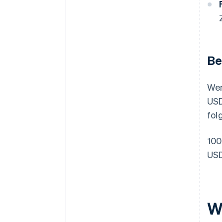
Be
Wen
USD
fol
100
USD
W