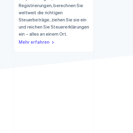
Registrierungen, berechnen Sie
weltweit die richtigen
Steuerbeträge, ziehen Sie sie ein
Stripe-Sessions 2026
Erfahren Sie, wie Stripe
und reichen Sie Steuererklärungen
Lösungen für die
ein – alles an einem Ort.
Wirtschaftsinfrastruktur
Mehr erfahren
für KI aufbaut.
Jetzt ansehen