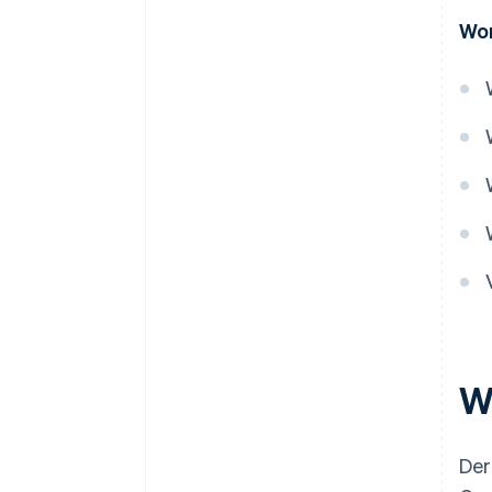
Wor
Internationale Steuerplanung
Erbschafts- und
Schenkungssteuerplanung
Steuerliche Verlustnutzung
W
Der