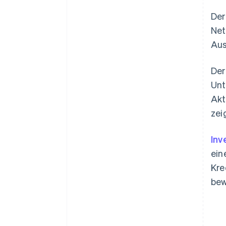
Der
Net
Aus
Der
Unt
Akt
zei
Inv
ein
Kre
bew