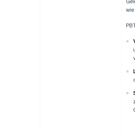
Gew
wie
PBT