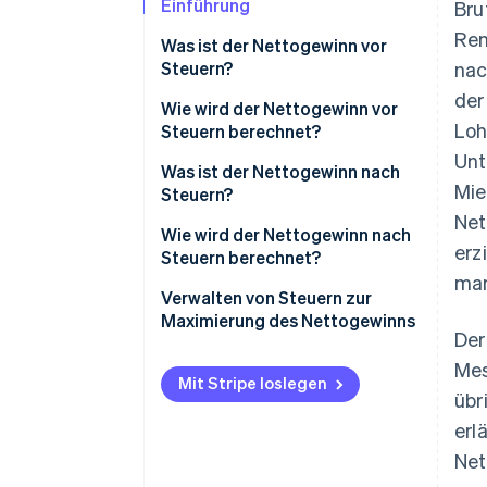
Einführung
Bru
Ren
Was ist der Nettogewinn vor
Steuern?
nac
der
Wie wird der Nettogewinn vor
Loh
Steuern berechnet?
Unt
Beispielrechnung
Was ist der Nettogewinn nach
Mie
Steuern?
Net
Wie wird der Nettogewinn nach
erz
Steuern berechnet?
man
Beispielrechnung
Verwalten von Steuern zur
Maximierung des Nettogewinns
Der
Strategische Strukturierung
Mes
von Einheiten
Mit Stripe loslegen
übr
Steuerbegünstigte
erl
Investitionen
Net
Abschreibungsstrategien