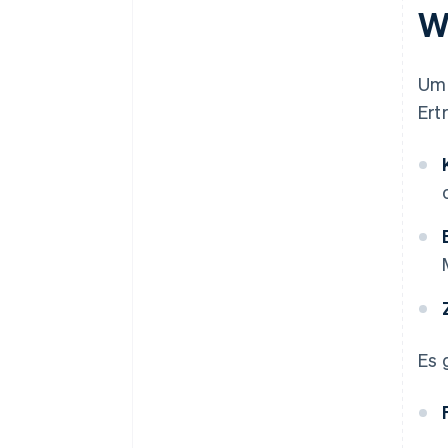
W
Um 
Ert
Es 