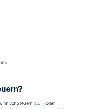
inns
euern?
winn vor Steuern (EBT) oder