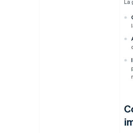
La 
C
i