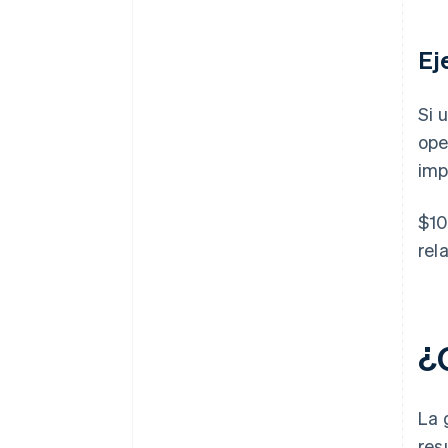
Ej
Si 
ope
imp
$10
rel
¿
La 
res