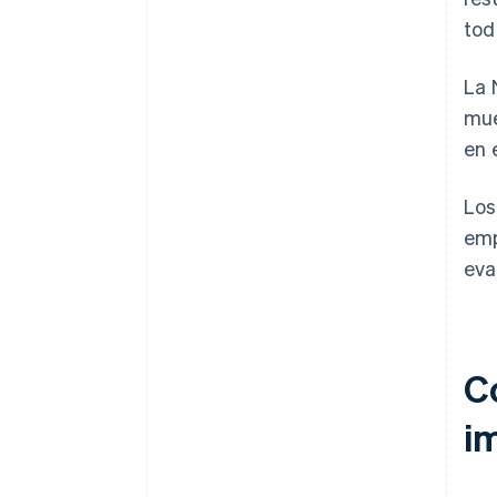
tod
La 
mue
en 
Lo
emp
eva
C
i