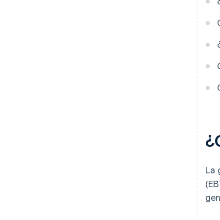
internacional
Planificación del impuesto
sobre sucesiones y donaciones
Ventajas fiscales de las
pérdidas
¿
La 
(EB
gen