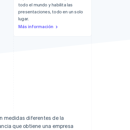
todo el mundo y habilita las
Sesiones de Stripe
presentaciones, todo en un solo
2026
lugar.
Descubre cómo Stripe
Más información
construye la
infraestructura
económica para la IA.
Mirar ahora
n medidas diferentes de la
nancia que obtiene una empresa