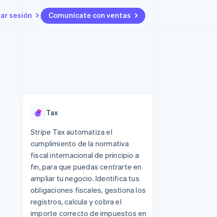
iar sesión
Comunícate con ventas
Recursos
Ecosistema
Contacto
 marketplaces
Más
Integraciones de aplicaciones
Socios
Contacta con ventas
Product roadmap
s
Ejemplos de código
Stripe App Marketplace
Conviértete en socio
Ver lo que viene
ataformas
Blog de desarrolladores
Estado de la API
Radar
Prevención de fraude
Tax
Atlas
Constitución de una startup
 lucro
Stripe Tax automatiza el
cumplimiento de la normativa
Climate
Eliminación de dióxido de
fiscal internacional de principio a
carbono
fin, para que puedas centrarte en
ampliar tu negocio. Identifica tus
obligaciones fiscales, gestiona los
registros, calcula y cobra el
importe correcto de impuestos en