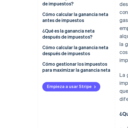
de impuestos?
des
con
Cómo calcular la ganancia neta
gas
antes de impuestos
emp
Ejemplo de cálculo
¿Qué es la ganancia neta
alq
después de impuestos?
la 
Cómo calcular la ganancia neta
cos
después de impuestos
imp
Ejemplo de cálculo
Cómo gestionar los impuestos
para maximizar la ganancia neta
La 
Estructuración de entidades
imp
estratégicas
Empieza a usar Stripe
que
Inversiones con ventajas
dif
fiscales
¿Qu
Estrategias de deducción
Planificación fiscal