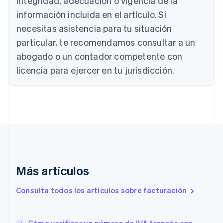
integridad, adecuación o vigencia de la
Deutsch
English
información incluida en el artículo. Si
Bélgica
necesitas asistencia para tu situación
Nederlands
Français
Deutsch
English
Brasil
particular, te recomendamos consultar a un
Português
English
abogado o un contador competente con
Bulgaria
English
licencia para ejercer en tu jurisdicción.
Canadá
English
Français
China continental
简体中文
English
Chipre
English
Croacia
English
Italiano
Dinamarca
English
Más artículos
Emiratos Árabes Unidos
English
Consulta todos los artículos sobre facturación
Eslovaquia
English
Eslovenia