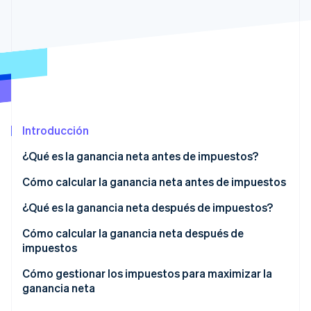
Radar
Prevención de fraude
Ecosistema
Atlas
Constitución de una startup
Socios
Climate
Stripe App Marketplace
Eliminación de dióxido de carbono
Identity
Introducción
Verificación de identidad en línea
¿Qué es la ganancia neta antes de impuestos?
Cómo calcular la ganancia neta antes de impuestos
Ejemplo de cálculo
¿Qué es la ganancia neta después de impuestos?
Sesiones de Stripe 2026
Descubre cómo Stripe construye la infraestructura económi
Cómo calcular la ganancia neta después de
Mirar ahora
impuestos
Ejemplo de cálculo
Cómo gestionar los impuestos para maximizar la
ganancia neta