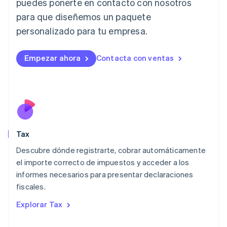
puedes ponerte en contacto con nosotros
Italiano
English
para que diseñemos un paquete
Japón
日本語
English
personalizado para tu empresa.
Letonia
English
Liechtenstein
Empezar ahora
Contacta con ventas
Deutsch
English
Lituania
English
Luxemburgo
Français
Deutsch
English
Malasia
English
简体中文
Tax
Malta
English
Descubre dónde registrarte, cobrar automáticamente
México
el importe correcto de impuestos y acceder a los
Español
English
informes necesarios para presentar declaraciones
Noruega
fiscales.
English
Nueva Zelandia
Explorar Tax
English
Países Bajos