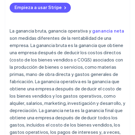
Estructuración de entidades estratégicas
Empieza a usar Stripe
Inversiones con ventajas fiscales
Estrategias de deducción
La ganancia bruta, ganancia operativa y
ganancia neta
Planificación fiscal internacional
son medidas diferentes de la rentabilidad de una
empresa. La ganancia bruta es la ganancia que obtiene
Planificación del impuesto sobre sucesiones y
donaciones
una empresa después de deducir los costos directos
(costo de los bienes vendidos o COGS) asociados con
Ventajas fiscales de las pérdidas
la producción de bienes o servicios, como materias
primas, mano de obra directa y gastos generales de
fabricación. La ganancia operativa es la ganancia que
obtiene una empresa después de deducir el costo de
los bienes vendidos y los gastos operativos, como
alquiler, salarios, marketing, investigación y desarrollo, y
depreciación. La ganancia neta es la ganancia final que
obtiene una empresa después de deducir todos los
gastos, incluidos el costo de los bienes vendidos, los
gastos operativos, los pagos de intereses y, a veces,