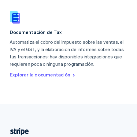
Nederlands
English
Polonia
English
Portugal
Português
English
Documentación de Tax
RAE de Hong Kong, China
English
简体中文
Automatiza el cobro del impuesto sobre las ventas, el
Reino Unido
IVA y el GST, y la elaboración de informes sobre todas
English
tus transacciones: hay disponibles integraciones que
República Checa
requieren poca o ninguna programación.
English
Rumania
Explorar la documentación
English
Singapur
English
简体中文
Suecia
Svenska
English
Suiza
Deutsch
Français
Italiano
English
Tailandia
ไทย
English