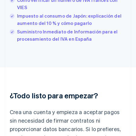
Cómo verificar un número de IVA francés con
English
Italiano
VIES
España
Impuesto al consumo de Japón: explicación del
Español
English
Estados Unidos
aumento del 10 % y cómo pagarlo
English
Español
简体中文
Suministro Inmediato de Información para el
Estonia
procesamiento del IVA en España
English
Finlandia
English
Svenska
Francia
Français
English
Gibraltar
English
Grecia
English
¿Todo listo para empezar?
Hungría
English
India
Crea una cuenta y empieza a aceptar pagos
English
Irlanda
sin necesidad de firmar contratos ni
English
proporcionar datos bancarios. Si lo prefieres,
Italia