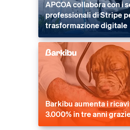
APCOA collabora con i s
professionali di Stripe p
trasformazione digitale
Barkibu aumenta i ricavi d
3.000% in tre anni grazie