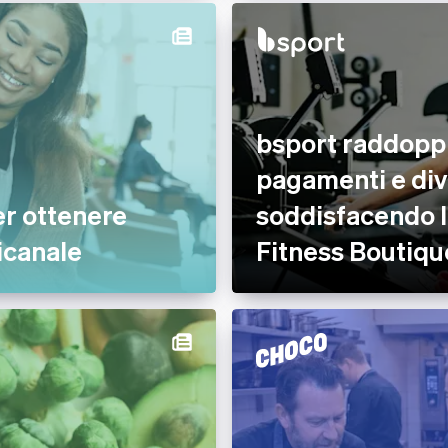
bsport raddoppi
pagamenti e div
er ottenere
soddisfacendo l
nicanale
Fitness Boutiqu