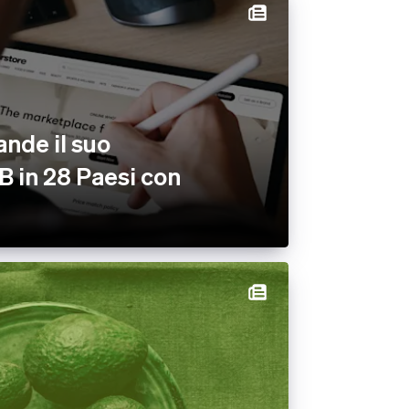
nde il suo
m
 in 28 Paesi con