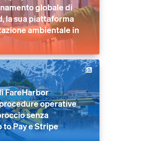
namento globale di
 la sua piattaforma
tazione ambientale in
di FareHarbor
 procedure operative
proccio senza
 to Pay e Stripe