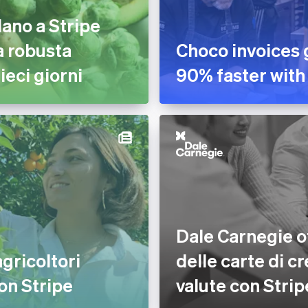
dano a Stripe
a robusta
Choco invoices 
ieci giorni
90% faster with
Dale Carnegie o
gricoltori
delle carte di cr
on Stripe
valute con Strip