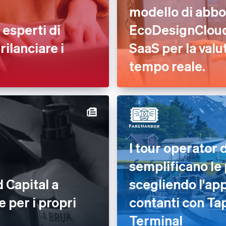
modello di abbo
 esperti di
EcoDesignCloud,
rilanciare i
SaaS per la valu
tempo reale.
I tour operator 
semplificano le
 Capital a
scegliendo l'ap
 per i propri
contanti con Tap
Terminal