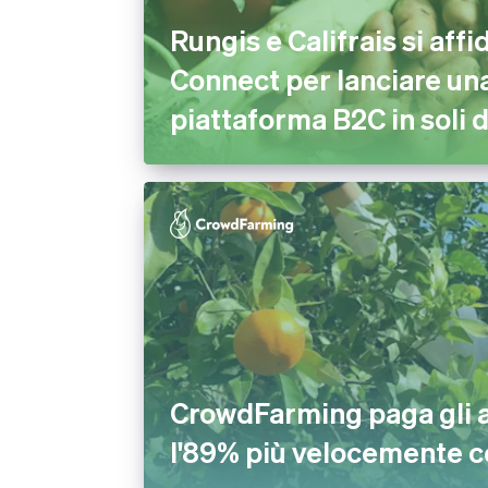
Rungis e Califrais si affi
Connect per lanciare un
piattaforma B2C in soli d
CrowdFarming paga gli a
l'89% più velocemente c