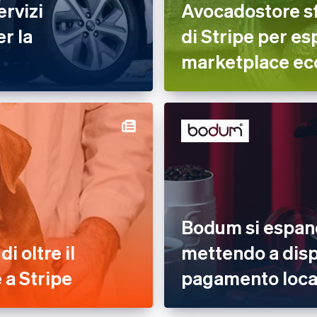
ervizi
Avocadostore sfr
er la
di Stripe per es
marketplace eco
Bodum si espand
i oltre il
mettendo a disp
 a Stripe
pagamento local