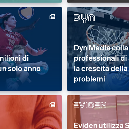
Dyn Media collab
ilioni di
professionali di 
 un solo anno
la crescita dell
problemi
Eviden utilizza S