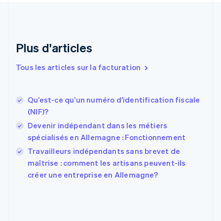
Danemark
English
Émirats arabes unis
English
Plus d'articles
Espagne
Español
English
Tous les articles sur la facturation
Estonie
English
États-Unis
Qu’est-ce qu’un numéro d’identification fiscale
English
Español
简体中文
(NIF)?
Finlande
English
Svenska
Devenir indépendant dans les métiers
France
spécialisés en Allemagne : Fonctionnement
Français
English
Travailleurs indépendants sans brevet de
Gibraltar
English
maîtrise : comment les artisans peuvent-ils
Grèce
créer une entreprise en Allemagne?
English
Hongrie
English
Inde
English