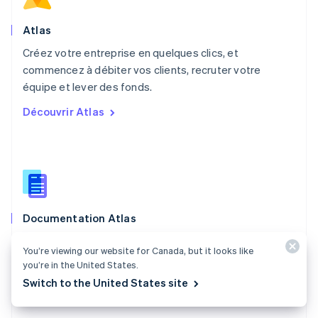
Nouvelle-Zélande
English
Atlas
Pays-Bas
Créez votre entreprise en quelques clics, et
Nederlands
English
commencez à débiter vos clients, recruter votre
Pologne
English
équipe et lever des fonds.
Portugal
Découvrir Atlas
Português
English
RAS de Hong Kong, Chine
English
简体中文
République tchèque
English
Roumanie
English
Documentation Atlas
Royaume-Uni
English
Grâce à Stripe Atlas, créez une entreprise aux États-
Singapour
You’re viewing our website for Canada, but it looks like
Unis, quel que soit le pays dans lequel vous résidez.
English
简体中文
you’re in the United States.
Slovaquie
Switch to the United States site
Consulter la documentation
English
Slovénie
English
Italiano