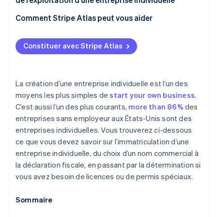
Comment Stripe Atlas peut vous aider
Faire une demande auprès d’Atlas
Constituer avec Stripe Atlas
Accepter des paiements et effectuer des
opérations bancaires avant l’arrivée de votre EIN
Achat d’actions dématérialisé par les fondateurs
La création d’une entreprise individuelle est l’un des
moyens les plus simples de
start your own business
.
Déclaration fiscale automatique au titre de
C’est aussi l’un des plus courants,
more than 86%
des
l’article 83(b)
entreprises sans employeur aux États-Unis sont des
Documents juridiques d’entreprise de classe
entreprises individuelles. Vous trouverez ci-dessous
mondiale
ce que vous devez savoir sur l’immatriculation d’une
entreprise individuelle, du choix d’un nom commercial à
Une année gratuite d’utilisation de Stripe Payments,
la déclaration fiscale, en passant par la détermination si
plus 50 000 dollars de crédits et de remises chez
nos partenaires
vous avez besoin de licences ou de permis spéciaux.
Sommaire