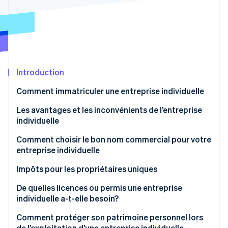
Commerce de détail
État des API
Atlas
Constitution d'une entreprise
Climate
Élimination du carbone
Écosystème
Identity
Partenaires
Vérification de l'identité
Introduction
Stripe App Marketplace
Comment immatriculer une entreprise individuelle
Les avantages et les inconvénients de l’entreprise
individuelle
Stripe Sessions 2026
Découvrez comment Stripe construit l’infrastructure écon
Comment choisir le bon nom commercial pour votre
l’IA.
entreprise individuelle
Regarder
Impôts pour les propriétaires uniques
De quelles licences ou permis une entreprise
individuelle a-t-elle besoin?
Comment protéger son patrimoine personnel lors
de l’exploitation d’une entreprise individuelle