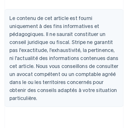
Le contenu de cet article est fourni
Allemagne
uniquement à des fins informatives et
Deutsch
English
Australie
pédagogiques. Il ne saurait constituer un
English
conseil juridique ou fiscal. Stripe ne garantit
Autriche
Deutsch
English
pas l'exactitude, l'exhaustivité, la pertinence,
Belgique
ni l'actualité des informations contenues dans
Nederlands
Français
Deutsch
English
Brésil
cet article. Nous vous conseillons de consulter
Português
English
un avocat compétent ou un comptable agréé
Bulgarie
dans le ou les territoires concernés pour
English
Canada
obtenir des conseils adaptés à votre situation
English
Français
particulière.
Chine continentale
简体中文
English
Chypre
English
Croatie
English
Italiano