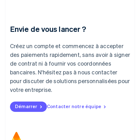
Irlande
English
Italie
Italiano
English
Envie de vous lancer ?
Japon
日本語
English
Créez un compte et commencez à accepter
Lettonie
English
des paiements rapidement, sans avoir à signer
Liechtenstein
de contrat ni à fournir vos coordonnées
Deutsch
English
Lituanie
bancaires. N'hésitez pas à nous contacter
English
pour discuter de solutions personnalisées pour
Luxembourg
votre entreprise.
Français
Deutsch
English
Malaisie
English
简体中文
Démarrer
Contacter notre équipe
Malte
English
Mexique
Español
English
Norvège
English