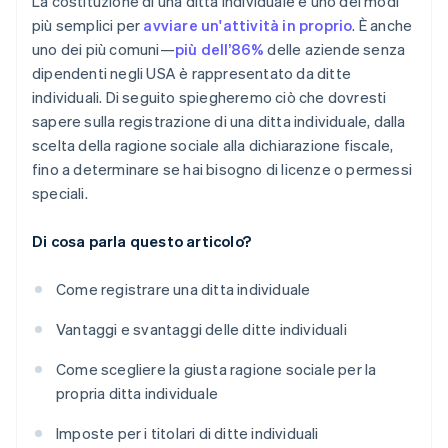
La costituzione di una ditta individuale è uno dei modi
fondatore
più semplici per
avviare un'attività in proprio
. È anche
uno dei più comuni—
più dell’86%
delle aziende senza
Presentazione automatica della dichiarazione
dipendenti negli USA è rappresentato da ditte
fiscale 83(b)
individuali. Di seguito spiegheremo ciò che dovresti
Documenti legali aziendali con idoneità globale
sapere sulla registrazione di una ditta individuale, dalla
scelta della ragione sociale alla dichiarazione fiscale,
Un anno gratuito di Stripe Payments, più 50.000
fino a determinare se hai bisogno di licenze o permessi
USD in crediti e sconti offerti dai partner
speciali.
Di cosa parla questo articolo?
Come registrare una ditta individuale
Vantaggi e svantaggi delle ditte individuali
Come scegliere la giusta ragione sociale per la
propria ditta individuale
Imposte per i titolari di ditte individuali