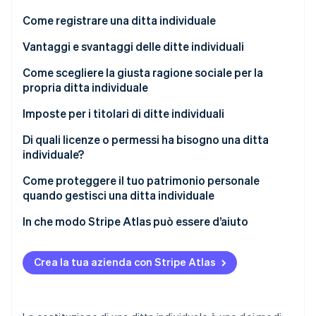
Scopri cosa ti aspetta
Come registrare una ditta individuale
Radar
Ecosistema
Prevenzione delle frodi
Vantaggi e svantaggi delle ditte individuali
Partner
Atlas
Come scegliere la giusta ragione sociale per la
Stripe App Marketplace
Costituzione di start-up
propria ditta individuale
Climate
Rimozione del carbonio
Imposte per i titolari di ditte individuali
Identity
Di quali licenze o permessi ha bisogno una ditta
Verifica online dell'identità
individuale?
Come proteggere il tuo patrimonio personale
quando gestisci una ditta individuale
In che modo Stripe Atlas può essere d’aiuto
Stripe Sessions 2026
Scopri come Stripe sta costruendo l'infrastruttura economi
Registrazione su Atlas
Guarda ora
Crea la tua azienda con Stripe Atlas
Accettazione di pagamenti e operazioni bancarie
prima dell’arrivo del tuo EIN
Acquisto di azioni senza contanti da parte del