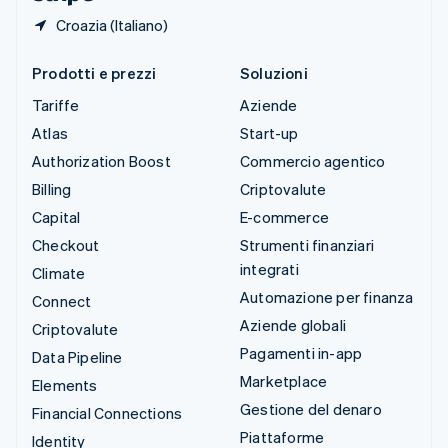
Croazia (Italiano)
Prodotti e prezzi
Soluzioni
Tariffe
Aziende
Atlas
Start-up
Authorization Boost
Commercio agentico
Billing
Criptovalute
Capital
E-commerce
Checkout
Strumenti finanziari
integrati
Climate
Automazione per finanza
Connect
Aziende globali
Criptovalute
Pagamenti in-app
Data Pipeline
Marketplace
Elements
Gestione del denaro
Financial Connections
Piattaforme
Identity