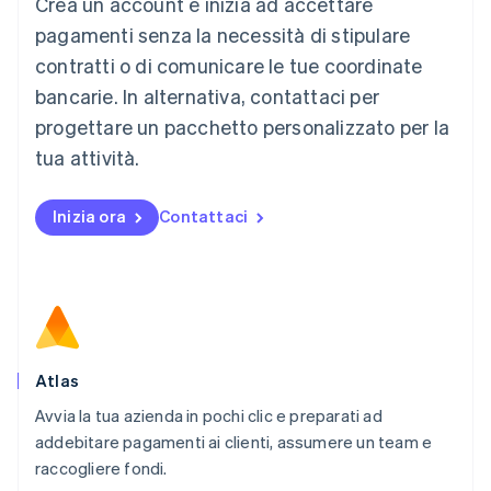
Crea un account e inizia ad accettare
Lussemburgo
Français
Deutsch
English
pagamenti senza la necessità di stipulare
Malaysia
contratti o di comunicare le tue coordinate
English
简体中文
Malta
bancarie. In alternativa, contattaci per
English
progettare un pacchetto personalizzato per la
Messico
tua attività.
Español
English
Norvegia
English
Inizia ora
Contattaci
Nuova Zelanda
English
Paesi Bassi
Nederlands
English
Polonia
English
Portogallo
Português
English
Atlas
RAS di Hong Kong, Cina
Avvia la tua azienda in pochi clic e preparati ad
English
简体中文
addebitare pagamenti ai clienti, assumere un team e
Regno Unito
English
raccogliere fondi.
Repubblica Ceca