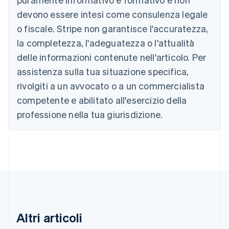
Belgio
devono essere intesi come consulenza legale
Nederlands
Français
Deutsch
English
Brasile
o fiscale. Stripe non garantisce l'accuratezza,
Português
English
la completezza, l'adeguatezza o l'attualità
Bulgaria
English
delle informazioni contenute nell'articolo. Per
Canada
assistenza sulla tua situazione specifica,
English
Français
Cina continentale
rivolgiti a un avvocato o a un commercialista
简体中文
English
competente e abilitato all'esercizio della
Cipro
professione nella tua giurisdizione.
English
Croazia
English
Italiano
Danimarca
English
Emirati Arabi Uniti
English
Estonia
English
Finlandia
Altri articoli
English
Svenska