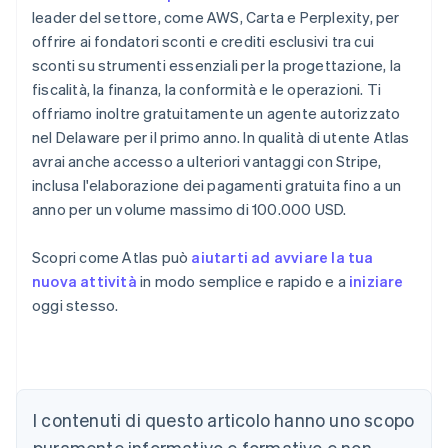
leader del settore, come AWS, Carta e Perplexity, per
offrire ai fondatori sconti e crediti esclusivi tra cui
sconti su strumenti essenziali per la progettazione, la
fiscalità, la finanza, la conformità e le operazioni. Ti
offriamo inoltre gratuitamente un agente autorizzato
nel Delaware per il primo anno. In qualità di utente Atlas
avrai anche accesso a ulteriori vantaggi con Stripe,
inclusa l'elaborazione dei pagamenti gratuita fino a un
anno per un volume massimo di 100.000 USD.
Scopri come Atlas può
aiutarti ad avviare la tua
nuova attività
in modo semplice e rapido e a
iniziare
oggi stesso.
Australia
English
Austria
I contenuti di questo articolo hanno uno scopo
Deutsch
English
puramente informativo e formativo e non