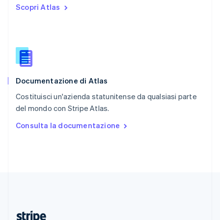
Scopri Atlas
English
Romania
English
Singapore
English
简体中文
Slovacchia
English
Documentazione di Atlas
Slovenia
English
Italiano
Costituisci un'azienda statunitense da qualsiasi parte
Spagna
del mondo con Stripe Atlas.
Español
English
Stati Uniti
Consulta la documentazione
English
Español
简体中文
Svezia
Svenska
English
Svizzera
Deutsch
Français
Italiano
English
Thailandia
ไทย
English
Ungheria
English