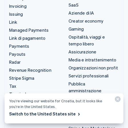
SaaS
Invoicing
Aziende di IA
Issuing
Creator economy
Link
Gaming
Managed Payments
Ospitalità, viaggi e
Link di pagamento
tempo libero
Payments
Assicurazione
Payouts
Media e intrattenimento
Radar
Organizzazioni non profit
Revenue Recognition
Servizi professionali
Stripe Sigma
Pubblica
Tax
amministrazione
Terminal
Commercio al dettaglio
You’re viewing our website for Croatia, but it looks like
Treasury
you’re in the United States.
Integrazioni e soluzioni
Switch to the United States site
personalizzate