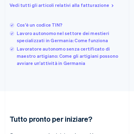
Francia
Vedi tutti gli articoli relativi alla fatturazione
Français
English
Germania
Deutsch
English
Cos'è un codice TIN?
Giappone
日本語
English
Lavoro autonomo nel settore dei mestieri
Gibilterra
specializzati in Germania: Come funziona
English
Lavoratore autonomo senza certificato di
Grecia
English
maestro artigiano: Come gli artigiani possono
India
avviare un'attività in Germania
English
Irlanda
English
Italia
Italiano
English
Lettonia
English
Liechtenstein
Deutsch
English
Tutto pronto per iniziare?
Lituania
English