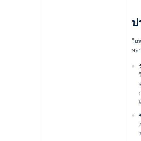
ป
ในส
หลา