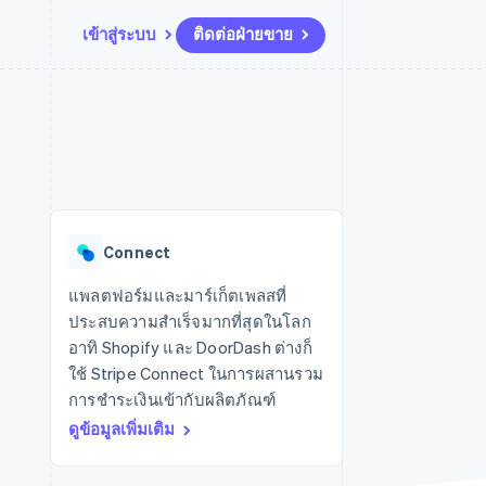
เข้าสู่ระบบ
ติดต่อฝ่ายขาย
แหล่งข้อมูล
ระบบนิเวศ
การติดต่อ
มาร์เก็ตเพลส
เพิ่มเติม
การเชื่อมต่อการทำงานแอป
พาร์ทเนอร์
ติดต่อฝ่ายขาย
Product roadmap
น
ตัวอย่างโค้ด
Stripe App Marketplace
สมัครเป็นพาร์ทเนอร์
ดูสิ่งที่กำลังจะมาถึง
ำหรับแพลตฟอร์ม
บล็อกของนักพัฒนา
ันทนาการ
สถานะ API
Radar
การป้องกันการฉ้อโกง
Connect
Atlas
การก่อตั้งบริษัทสตาร์ทอัพ
แพลตฟอร์มและมาร์เก็ตเพลสที่
ประสบความสำเร็จมากที่สุดในโลก
Climate
การขจัดคาร์บอน
อาทิ Shopify และ DoorDash ต่างก็
ใช้ Stripe Connect ในการผสานรวม
การชำระเงินเข้ากับผลิตภัณฑ์
ดูข้อมูลเพิ่มเติม