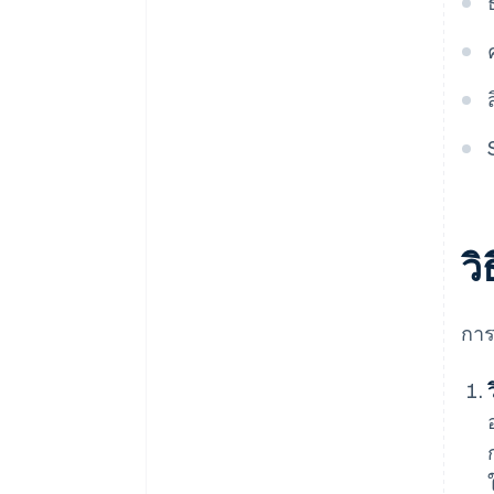
ว
การ