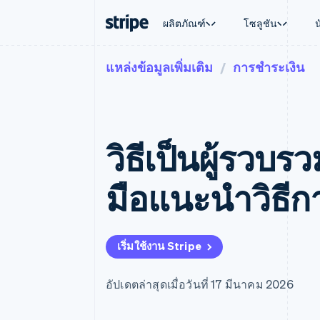
ผลิตภัณฑ์
โซลูชัน
แหล่งข้อมูลเพิ่มเติม
การชำระเงิน
ตามขั้น
เอกสารประกอบ
เรียนรู้
ตามกรณี
การสนับส
การชำระเงิน
รายรับ
องค์กร
Stripe Docs
บล็อก
การค้าแบ
รับการส
Payments
Billing
ธุรกิจสตาร์ทอัพ
ข้อมูลอ้างอิงเกี่ยวกับ API
เรื่องราวจากลูกค้า
อีคอมเมิร
แพ็กเกจก
การชำระเงินออนไลน์
รายรับตามแบบแผนล่
ไลบรารีและ SDK
คู่มือ
บริการทา
บริการเ
Payment links
Metronome
Stripe Apps
วิธีเป็นผู้รวบรว
การทำงาน
การชำระเงินแบบไม่ต้องเขียน
การเรียกเก็บเงินตาม
ธุรกิจทั่
โค้ด
การชำระเงินตามรอบ
การชำระ
การจัดการการชำระเ
Checkout
มาร์เก็ต
มือแนะนําวิธีก
UI การชำระเงินสำเร็จรูป
บิล
การจัดกา
Elements
Invoicing
แพลตฟอ
องค์ประกอบ UI ที่ยืดหยุ่น
ครั้งเดียวหรือตามแบ
SaaS
วิธีการชำระเงิน
หน้า
เข้าถึงได้มากกว่า 125 รายการ
Tax
เริ่มใช้งาน Stripe
Authorization Boost
คิดภาษีการขายและ 
ยกระดับการยอมรับการชำระเงิน
อัตโนมัติ
Link
Revenue Recogniti
อัปเดตล่าสุดเมื่อวันที่ 17 มีนาคม 2026
การชำระเงินที่รวดเร็วขึ้น
ระบบอัตโนมัติสำหรับ
Stripe Sigma