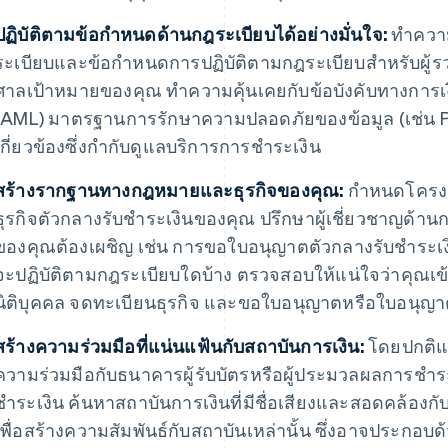
ปฏิบัติตามข้อกำหนดด้านกฎระเบียบได้อย่างมั่นใจ:
ทำความเ
ระเบียบและข้อกำหนดการปฏิบัติตามกฎระเบียบสำหรับผู
ศาลเป้าหมายของคุณ ทำความคุ้นเคยกับข้อบังคับทางการเ
(AML) มาตรฐานการรักษาความปลอดภัยของข้อมูล (เช่น PCI 
เกี่ยวข้องซึ่งกำกับดูแลบริการการชำระเงิน
สร้างรากฐานทางกฎหมายและธุรกิจของคุณ:
กำหนดโครงส
ธุรกิจตัวกลางรับชำระเงินของคุณ ปรึกษาผู้เชี่ยวชาญด้าน
ของคุณต้องเผชิญ เช่น การขอใบอนุญาตตัวกลางรับชำระเงิน
จะปฏิบัติตามกฎระเบียบใดบ้าง ตรวจสอบให้แน่ใจว่าคุณเข้า
นิติบุคคล จดทะเบียนธุรกิจ และขอใบอนุญาตหรือใบอนุญาต
สร้างความร่วมมือที่แน่นแฟ้นกับสถาบันการเงิน:
โดยปกติแล
ความร่วมมือกับธนาคารผู้รับบัตรหรือผู้ประมวลผลการชำร
ชำระเงิน ค้นหาสถาบันการเงินที่มีชื่อเสียงและสอดคล้องกั
เพื่อสร้างความสัมพันธ์กับสถาบันเหล่านั้น ซึ่งอาจประกอ