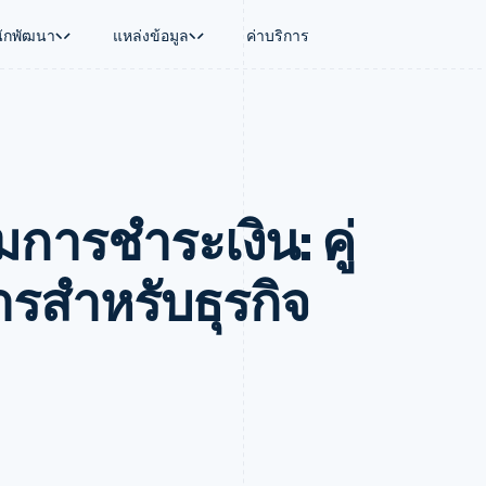
นักพัฒนา
แหล่งข้อมูล
ค่าบริการ
ใช้งาน
นุน
คู่มือ
ตามอุตสาหกรรม
บริษัท
การจัดการเงิน
แพลตฟอร์มและ
บใช้เอเจนต์
นับสนุน
รับการชำระเงินออนไลน์
บริษัท AI
แผนงานผลิตภัณฑ์
Global Payouts
Connect
์ซ
ารสนับสนุนที่ได้รับการจัดการ
ติดตั้งใช้งานการชำระเงินสำเร็จรูป
แวดวงครีเอเตอร์
การประชุมประจำปีแบบเซสชั
วงหน้า
เบิกจ่ายให้กับบุคคลที่สาม
การชำระเงินส
งการเงินที่ผสานรวมในตัว
ฉพาะทาง
สร้างแพลตฟอร์มหรือมาร์เก็ตเพลส
เกม
ตำแหน่งงาน
มการชําระเงิน: คู่
อัตโนมัติด้านการเงิน
จัดการการชำระเงินตามรอบบิล
การบริการ การเดินทาง และส
ห้องข่าว
การใช้งาน
วโลก
เสนอการเรียกเก็บเงินตามการใช้งาน
Stripe Press
บิล
เงินในแอป
ออกบัตรที่มีสเตเบิลคอยน์รองรับอยู่
ประกันภัย
งินตามรอบ
เพลส
จัดเตรียมและจัดการบริการด้วยเอเจนต์
สื่อและความบันเทิง
ารสําหรับธุรกิจ
รเงิน
องค์กรไม่แสวงผลกำไร
ร์ม
บริการเฉพาะทาง
บแผนล่วง
ภาครัฐ
ธุรกิจค้าปลีก
VAT
on
การทำบัญชี