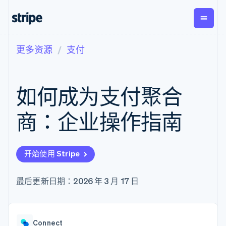
更多资源
支付
按企业阶段
文档
学习
支付
营收
资金管
平台
理
易市
大型企业
Stripe 文档
博客
Payments
Billing
初创企业
API 参考文档
客户案例
如何成为支付聚合
在线支付
经常性收入
Global
Conn
库与 SDK
指南
Managed
Metronome
Payouts
Stripe Apps
Payments
按用量计费
平台
商：企业操作指南
备案商家解决
Subscriptions
向第三
按应用场景
方案
方打款
支持
订阅管理
Payment links
Crypto
指南
智能体商务
Invoicing
钱包、
加密货币
获取支持
无代码支付
一次性或定期
开始使用 Stripe
稳定币
电子商务
接受线上付款
管理支持方案
Checkout
账单
发行和
嵌入式金融
实施预建结账流程
专业服务
预构建支付界
Tax
发卡基
财务自动化
构建平台或交易市场
最后更新日期：2026 年 3 月 17 日
面
销售税和增值
础设施
全球化企业
管理订阅
Elements
税自动化
应用内支付
提供按用量计费
灵活的 UI 组件
Revenue
交易市场
发行稳定币支持的支付卡
支付方式
Recognition
公司
资金管理
使用代理预配和管理服务
Access to
会计自动化
Connect
平台