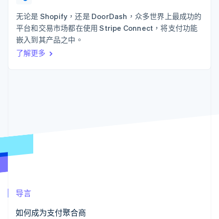
125+
Stripe Sigma
产品路线图
SaaS
自定义报告
Authorization
Sessions 年度大会
无论是 Shopify，还是 DoorDash，众多世界上最成功的
Boost
Data Pipeline
招聘
平台和交易市场都在使用 Stripe Connect，将支付功能
支付成功率优
数据同步
资源
新闻编辑室
化
嵌入到其产品之中。
Stripe Press
Link
按行业
应用程序集成
了解更多
加速结账
代码示例
AI 企业
开发者博客
创作者经济
API 状态
联系
游戏
酒店、旅游与休闲
联系销售
更多
保险
成为合作伙伴
Product roadmap
媒体与娱乐
了解未来规划
非营利组织
专业服务
Radar
公共部门
欺诈防范
零售
Atlas
初创企业注册
Climate
生态系统
碳移除
导言
合作伙伴
Stripe App Marketplace
如何成为支付聚合商