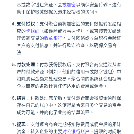
息或数字钱包凭证，会
被加密
以确保安全传输。这有
助于保护敏感数据免遭未经授权的访问。
支付授权：
支付聚合商将加密后的支付数据转发给相
应的
卡组织
（如维萨或万事达卡），或直接转发给处
理该笔交易的
收单银行
。支付网络或收单银行会验证
客户的支付信息，并进行欺诈检查，以确保交易合
法。
付款处理：
付款获得授权后，支付聚合商会通过从客
户的付款来源（例如，他们的信用卡或数字钱包）中
扣除购买金额来处理交易。聚合商的系统还会根据与
企业商定的条款计算任何适用的费用或佣金。
结算：
付款处理完毕后，支付聚合商会将资金暂时保
存在自己的账户中。这使得聚合来自多个交易的资金
成为可能，并简化了业务的结算流程。
提现：
支付聚合商会定期将扣除费用或佣金后的累计
资金，转入企业的主要
对公银行账户
。提现的时间取