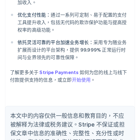
加收入。
优化支付性能：
通过一系列可定制、易于配置的支付
阿联酋
工具提升收入，包括无代码的欺诈保护功能与提高授
English
爱尔兰
权率的高级功能。
English
爱沙尼亚
依托灵活可靠的平台加速业务增长：
采用专为随业务
English
扩展而设计的平台架构，提供 99.999% 正常运行时
奥地利
间与业界领先的可靠性保障。
Deutsch
English
澳大利亚
了解更多关于
Stripe Payments
如何为您的线上与线下
English
巴西
付款提供支持的信息，或立即
开始使用
。
Português
English
保加利亚
English
比利时
Nederlands
Français
Deutsch
English
本文中的内容仅供一般信息和教育目的，不应
波兰
被解释为法律或税务建议。Stripe 不保证或担
English
丹麦
保文章中信息的准确性、完整性、充分性或时
English