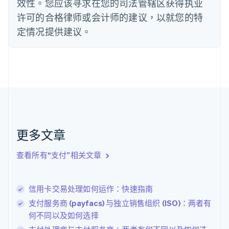
效性。您应该寻求在您的司法管辖区获得执业
德国
Deutsch
English
许可的合格律师或会计师的建议，以就您的特
法国
定情况提供建议。
Français
English
芬兰
English
Svenska
荷兰
Nederlands
English
加拿大
English
Français
捷克
English
克罗地亚
更多文章
English
Italiano
拉脱维亚
查看所有“支付”相关文章
English
立陶宛
English
信用卡交易处理如何运作：快速指南
列支敦士登
Deutsch
English
支付服务商 (payfacs) 与独立销售组织 (ISO)：两者有
卢森堡
何不同以及如何选择
Français
Deutsch
English