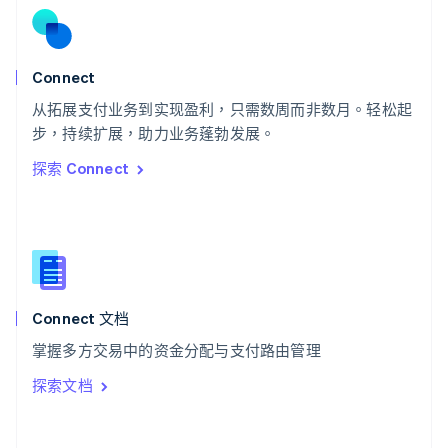
斯洛伐克
English
斯洛文尼亚
English
Italiano
Connect
泰国
ไทย
English
从拓展支付业务到实现盈利，只需数周而非数月。轻松起
希腊
步，持续扩展，助力业务蓬勃发展。
English
探索 Connect
西班牙
Español
English
新加坡
English
简体中文
新西兰
English
匈牙利
English
Connect 文档
意大利
掌握多方交易中的资金分配与支付路由管理
Italiano
English
印度
探索文档
English
英国
English