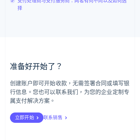
支付处理商与支付服务商：两者有何不同以及如何选
罗马尼亚
择
English
马尔他
English
马来西亚
English
简体中文
美国
English
Español
简体中文
墨西哥
Español
English
准备好开始了？
挪威
English
葡萄牙
创建账户即可开始收款，无需签署合同或填写银
Português
English
行信息。您也可以联系我们，为您的企业定制专
日本
日本語
English
属支付解决方案。
瑞典
Svenska
English
瑞士
立即开始
联系销售
Deutsch
Français
Italiano
English
塞浦路斯
English