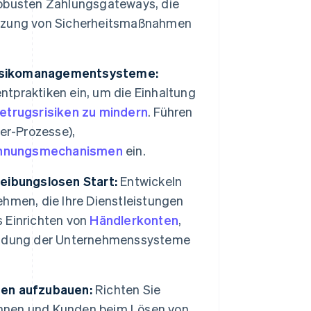
obusten Zahlungsgateways, die
etzung von Sicherheitsmaßnahmen
Risikomanagementsysteme:
tpraktiken ein, um die Einhaltung
etrugsrisiken zu mindern
. Führen
r-Prozesse),
nnungsmechanismen
ein.
eibungslosen Start:
Entwickeln
hmen, die Ihre Dienstleistungen
 Einrichten von
Händlerkonten
,
bindung der Unternehmenssysteme
uen aufzubauen:
Richten Sie
nnen und Kunden beim Lösen von