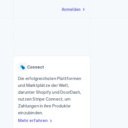
Anmelden
Ressourcen
Ecosystem
Kontakt
nd Marktplätze
Mehr
App-Integrationen
Partner
Sales-Team kontaktieren
Product roadmap
Code-Beispiele
Stripe App-Marktplatz
Partner werden
Ausblick
 Plattformen
Entwickler-Blog
 platforms
eit
API-Status
Radar
Betrugsprävention
eistungen
Connect
Atlas
onen
virtuelle Karten
Start-up-Gründung
Die erfolgreichsten Plattformen
und Marktplätze der Welt,
Climate
CO₂-Entnahme
darunter Shopify und DoorDash,
nutzen Stripe Connect, um
Identity
Online-Identitätsprüfung
Zahlungen in ihre Produkte
einzubinden.
Mehr erfahren