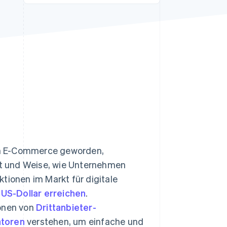
Stripe-Sessions 2026
Erfahren Sie, wie Stripe
Lösungen für die
Wirtschaftsinfrastruktur
für KI aufbaut.
Jetzt ansehen
im E-Commerce geworden,
t und Weise, wie Unternehmen
ionen im Markt für digitale
n US-Dollar erreichen
.
ionen von
Drittanbieter-
toren
verstehen, um einfache und