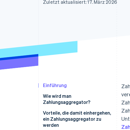
Optimierung der
Datensynchronisier
Zuletzt aktualisiert: 17. März 2026
Autorisierungsraten
Link
Beschleunigter Bezahlvorgang
Financial Connections
Verbundene Finanzdaten
Einführung
Zah
ver
Wie wird man
Zahlungsaggregator?
Zah
Zah
Vorteile, die damit einhergehen,
Unt
ein Zahlungsaggregator zu
werden
Zah