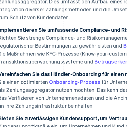
Zahlungsaggregator. Dies umfasst den Aufbau eines r
Integration diverser Zahlungsmethoden und die Ums
zum Schutz von Kundendaten.
Implementieren Sie umfassende Compliance- und 
Richten Sie strenge Compliance- und Risikomanagemen
regulatorischer Bestimmungen zu gewährleisten und
B
Sie Maßnahmen wie KYC-Prozesse (Know-your-custome
Transaktionsüberwachungssysteme und
Betrugserke
Vereinfachen Sie das Händler-Onboarding für einen r
Sie einen optimierten
Onboarding-Prozess
für Unterne
als Zahlungsaggregator nutzen möchten. Das kann das
das Verifizieren von Unternehmensdaten und die An
an Ihre Zahlungsinfrastruktur beinhalten.
Bieten Sie zuverlässigen Kundensupport, um Vertra
Kundensupportkanäle ein, um Unternehmen und Kundi