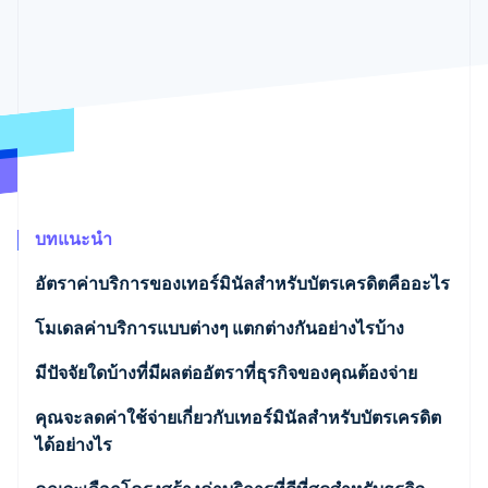
พาร์ทเนอร์
การก่อตั้งบริษัทสตาร์ทอัพ
Stripe App Marketplace
Climate
การขจัดคาร์บอน
Stripe Sessions 2026
ดูว่า Stripe กำลังสร้างโครงสร้างพื้นฐานระบบเศรษฐกิจสำหรับ
บทแนะนำ
AI อย่างไร
รับชมเลย
อัตราค่าบริการของเทอร์มินัลสำหรับบัตรเครดิตคืออะไร
โมเดลค่าบริการแบบต่างๆ แตกต่างกันอย่างไรบ้าง
ค่าบริการแบบคงที่
มีปัจจัยใดบ้างที่มีผลต่ออัตราที่ธุรกิจของคุณต้องจ่าย
ค่าบริการบวกค่าธรรมเนียมธุรกรรมผ่านบัตรระหว่าง
ประเภทและแบรนด์ของบัตร
คุณจะลดค่าใช้จ่ายเกี่ยวกับเทอร์มินัลสำหรับบัตรเครดิต
ธนาคาร
ได้อย่างไร
วิธีทำธุรกรรม