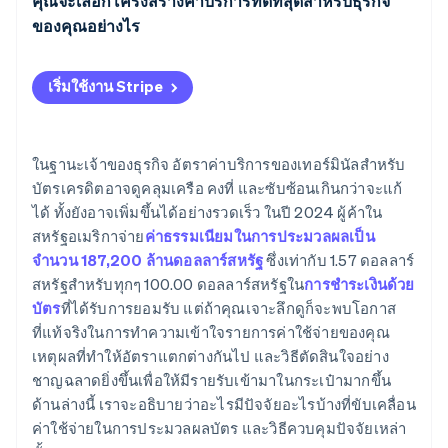
ค่าบริการแบบแบ่งระดับ
เจรจาหรือเปลี่ยนผู้ให้บริการ
คุณจะเลือกโครงสร้างค่าบริการที่ดีที่สุดสำหรับธุรกิจ
หมวดหมู่อุตสาหกรรมและผู้ค้าของคุณ
ของคุณอย่างไร
หันไปใช้วิธีการชำระเงินที่มีค่าธรรมเนียมต่ำกว่าโดยใช้
ขนาดธุรกรรมเฉลี่ย
เหตุผล
เริ่มต้นด้วยจำนวนที่คุณประมวลผล (และความถี่)
เริ่มใช้งาน Stripe
ปริมาณรายเดือนและขนาดธุรกิจ
ลดค่าธรรมเนียมฮาร์ดแวร์หรือค่าบริการที่ไม่จำเป็น
จับคู่โมเดลของคุณกับส่วนผสมสำหรับธุรกรรมของคุณ
บัตรในประเทศกับบัตรต่างประเทศ
หลีกเลี่ยงการดึงเงินคืนและการคืนเงินที่ไม่จำเป็น
คำนึงถึงขีดความสามารถในการบริหารจัดการของคุณ
ในฐานะเจ้าของธุรกิจ อัตราค่าบริการของเทอร์มินัลสำหรับ
โมเดลค่าบริการและค่าธรรมเนียมของผู้ประมวลผลของ
บัตรเครดิตอาจดูคลุมเครือ คงที่ และซับซ้อนเกินกว่าจะแก้
ตรวจสอบให้แน่ใจว่าการตั้งค่าผู้ค้าของคุณได้รับการ
พิจารณาสแต็กเทคโนโลยีของคุณ
คุณ
ได้ ทั้งยังอาจเพิ่มขึ้นได้อย่างรวดเร็ว ในปี 2024 ผู้ค้าใน
ปรับให้เหมาะสมแล้ว
ระวังเรื่องข้อจำกัดของสัญญา
สหรัฐอเมริกาจ่าย
ค่าธรรมเนียมในการประมวลผลเป็น
ตรวจสอบใบแจ้งยอดของคุณ
จำนวน 187,200 ล้านดอลลาร์สหรัฐ
ซึ่งเท่ากับ 1.57 ดอลลาร์
คิดถึงช่วง 12 เดือนที่จะมาถึงนับจากนี้
สหรัฐสำหรับทุกๆ 100.00 ดอลลาร์สหรัฐใน
การชำระเงินด้วย
บัตร
ที่ได้รับการยอมรับ แต่ถ้าคุณเจาะลึกดูก็จะพบโอกาส
ที่แท้จริงในการทำความเข้าใจรายการค่าใช้จ่ายของคุณ
เหตุผลที่ทำให้อัตราแตกต่างกันไป และวิธีตัดสินใจอย่าง
ชาญฉลาดยิ่งขึ้นเพื่อให้มีรายรับเข้ามาในกระเป๋ามากขึ้น
ด้านล่างนี้ เราจะอธิบายว่าอะไรมีปัจจัยอะไรบ้างที่ขับเคลื่อน
ค่าใช้จ่ายในการประมวลผลบัตร และวิธีควบคุมปัจจัยเหล่า