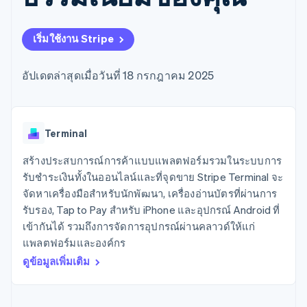
มากกว่า 125
ขายและ VAT
แพลตฟอร์ม
การใช้งาน
รายการ
Authorization
อัตโนมัติ
Revenue
แผนงานผลิตภัณฑ์
SaaS
ออกบัตรที่มีสเตเบิลคอยน์
Boost
Recognition
การประชุมประจำปีแบบ
รองรับอยู่
เริ่มใช้งาน Stripe
ยกระดับการ
เซสชัน
จัดเตรียมและจัดการ
ระบบ
ยอมรับการ
ตำแหน่งงาน
บริการด้วยเอเจนต์
อัตโนมัติ
ชำระเงิน
Link
ห้องข่าว
อัปเดตล่าสุดเมื่อวันที่ 18 กรกฎาคม 2025
ตามอุตสาหกรรม
การชำระเงินที่
สำหรับการ
Stripe
Stripe Press
Sigma
รวดเร็วขึ้น
ทำบัญชี
รายงานที่
บริษัท AI
แหล่งข้อมูล
ออกแบบเอง
แวดวงครีเอเตอร์
Data
เกม
การติดต่อ
Terminal
Pipeline
การบริการ การเดินทาง
การเชื่อมต่อการทำงาน
การซิงค์
และสันทนาการ
แอป
สร้างประสบการณ์การค้าแบบแพลตฟอร์มรวมในระบบการ
ติดต่อฝ่ายขาย
ข้อมูล
ประกันภัย
ตัวอย่างโค้ด
สมัครเป็นพาร์ทเนอร์
รับชำระเงินทั้งในออนไลน์และที่จุดขาย Stripe Terminal จะ
สื่อและความบันเทิง
บล็อกของนักพัฒนา
จัดหาเครื่องมือสำหรับนักพัฒนา, เครื่องอ่านบัตรที่ผ่านการ
องค์กรไม่แสวงผลกำไร
สถานะ API
บริการเฉพาะทาง
รับรอง, Tap to Pay สำหรับ iPhone และอุปกรณ์ Android ที่
ภาครัฐ
เพิ่มเติม
เข้ากันได้ รวมถึงการจัดการอุปกรณ์ผ่านคลาวด์ให้แก่
ธุรกิจค้าปลีก
Product roadmap
แพลตฟอร์มและองค์กร
ดูสิ่งที่กำลังจะมาถึง
ดูข้อมูลเพิ่มเติม
Radar
ระบบนิเวศ
การป้องกันการฉ้อโกง
Atlas