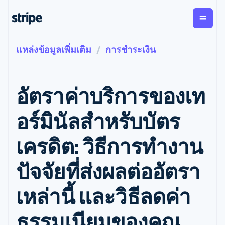
แหล่งข้อมูลเพิ่มเติม
การชำระเงิน
ตามขั้น
เอกสารประกอบ
เรียนรู้
การชำระเงิน
รายรับ
การ
แพลตฟอ
จัดการ
และ
องค์กร
Stripe Docs
บล็อก
เงิน
มาร์เก็ต
Payments
Billing
ธุรกิจสตาร์ทอัพ
ข้อมูลอ้างอิงเกี่ยวกับ API
เรื่องราวจากลูกค้า
อัตราค่าบริการของเท
การชำระเงิน
รายรับตาม
เพลส
ไลบรารีและ SDK
คู่มือ
ออนไลน์
แบบแผนล่วง
Stripe Apps
Global
Payment links
หน้า
Metronome
Payouts
Conne
อร์มินัลสำหรับบัตร
การชำร
ตามกรณีใช้งาน
การชำระเงิน
การเรียกเก็บ
เบิกจ่าย
เงินสำห
การสนับสนุน
แบบไม่ต้อง
เงินตามการ
ให้กับ
เครดิต: วิธีการทำงาน
แพลตฟอ
คู่มือ
การค้าแบบใช้เอเจนต์
เขียนโค้ด
Checkout
ใช้งาน
การชำระเงิน
บุคคลที่
อีคอมเมิร์ซ
รับการสนับสนุน
UI การชำระ
ตามรอบบิล
สาม
บริการทางการเงินที่ผสาน
รับการชำระเงินออนไลน์
แพ็กเกจการสนับสนุนที่ได้
การจัดการ
ปัจจัยที่ส่งผลต่ออัตรา
เงินสำเร็จรูป
รวมในตัว
ติดตั้งใช้งานการชำระเงิน
รับการจัดการ
การชำระเงิน
Elements
การทำงานอัตโนมัติด้าน
สำเร็จรูป
บริการเฉพาะทาง
องค์ประกอบ UI
ตามรอบบิล
Invoicing
เหล่านี้ และวิธีลดค่า
การเงิน
สร้างแพลตฟอร์มหรือ
ครั้งเดียวหรือ
ที่ยืดหยุ่น
ธุรกิจทั่วโลก
มาร์เก็ตเพลส
ตามแบบแผน
วิธีการชำระ
การชำระเงินในแอป
จัดการการชำระเงินตาม
เงิน
ล่วงหน้า
Tax
ธรรมเนียมของคุณ
มาร์เก็ตเพลส
รอบบิล
เข้าถึงได้
คิดภาษีการ
บริษัท
การจัดการเงิน
เสนอการเรียกเก็บเงินตาม