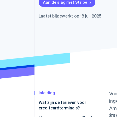
Aan de slag met Stripe
Link
Versneld afrekenen
Financial Connections
Laatst bijgewerkt op 18 juli 2025
Data gekoppelde rekeningen
Inleiding
Voo
ing
Wat zijn de tarieven voor
creditcardterminals?
Ame
$10