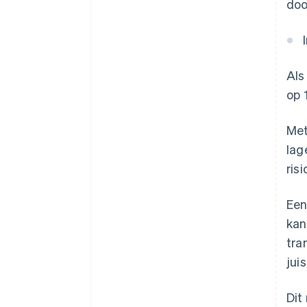
doo
Al
op 
Met
lag
risi
Een
kan
tra
jui
Dit