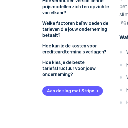
Hoe verhouden verschillende
bet
prijsmodellen zich ten opzichte
van elkaar?
sli
leg
Vaste tarieven
Welke factoren beïnvloeden de
tarieven die jouw onderneming
Interchange-plus-tarieven
betaalt?
Wat
Gestaffelde tarieven
Kaarttype en -merk
Hoe kun je de kosten voor
creditcardterminals verlagen?
Transactiemethode:
Onderhandelen—of wisselen
Hoe kies je de beste
Jouw branche en
van provider
tariefstructuur voor jouw
verkopercategorie
onderneming?
Stuur betalingen naar
Gemiddelde transactieomvang
methoden met lagere kosten,
Begin met hoeveel je verwerkt
binnen redelijke grenzen
(en hoe vaak)
Aan de slag met Stripe
Maandelijks volume en grootte
van de onderneming
Elimineer onnodige hardware-
Stem je model af op je
of servicekosten
transactie-mix
Binnenlandse vs. internationale
betaalkaarten
Voorkom chargebacks en
Houd rekening met je
onnodige terugbetalingen
administratieve capaciteit
Het tariefmodel en de kosten