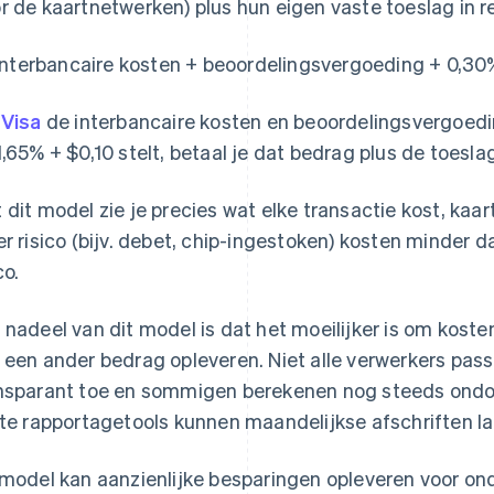
r de kaartnetwerken) plus hun eigen vaste toeslag in r
Interbancaire kosten + beoordelingsvergoeding + 0,30
s
Visa
de interbancaire kosten en beoordelingsvergoedi
1,65% + $0,10 stelt, betaal je dat bedrag plus de toesla
 dit model zie je precies wat elke transactie kost, kaa
er risico (bijv. debet, chip-ingestoken) kosten minder 
co.
 nadeel van dit model is dat het moeilijker is om kost
 een ander bedrag opleveren. Niet alle verwerkers pas
nsparant toe en sommigen berekenen nog steeds ondo
ste rapportagetools kunnen maandelijkse afschriften la
 model kan aanzienlijke besparingen opleveren voor o