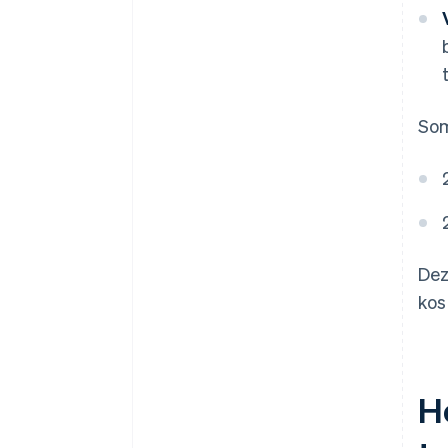
Som
Dez
kos
H