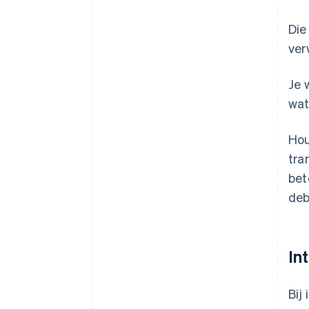
Die
ver
Je 
wat
Hou
tra
bet
deb
In
Bij