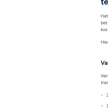
t
Het
bet
kos
Hie
Va
Ver
tra