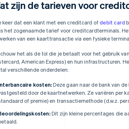
at zijn de tarieven voor credi
e keer dat een klant met een creditcard of
debit card
b
 is het zogenaamde tarief voor creditcardterminals. Het
werken van een kaarttransactie via een fysieke terminal
chouw het als de tol die je betaalt voor het gebruik va
tercard, American Express) en hun infrastructuren. Het
tal verschillende onderdelen:
Interbancaire kosten:
Deze gaan naar de bank van de
vastgesteld door de kaartnetwerken. Ze variëren per kaar
standaard of premie) en transactiemethode (d.w.z. perso
Beoordelingskosten:
Dit zijn kleine percentages die 
betaald.