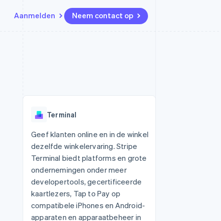
Aanmelden
Neem contact op
Bronnen
Ecosysteem
Contact
marktplaatsen
Meer
App-integraties
Partners
Neem contact op
Product roadmap
Voorbeelden van code
Stripe App Marketplace
Partner worden
Ontdek wat er in het verschiet
or platforms
Developerblog
ligt
r platforms
API-status
financiële
Radar
Terminal
Fraudepreventie
tuele kaarten
Atlas
ing
Geef klanten online en in de winkel
Oprichting van een start-up
dezelfde winkelervaring. Stripe
Climate
Terminal biedt platforms en grote
CO₂-verwijdering
ondernemingen onder meer
Identity
developertools, gecertificeerde
Online identiteitsverificatie
kaartlezers, Tap to Pay op
compatibele iPhones en Android-
apparaten en apparaatbeheer in