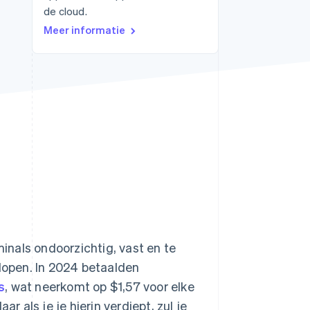
de cloud.
Meer informatie
Stripe Sessions 2026
Ontdek hoe Stripe de
economische
infrastructuur voor AI
bouwt.
Nu bekijken
nals ondoorzichtig, vast en te
plopen. In 2024 betaalden
s
, wat neerkomt op $1,57 voor elke
 als je je hierin verdiept, zul je