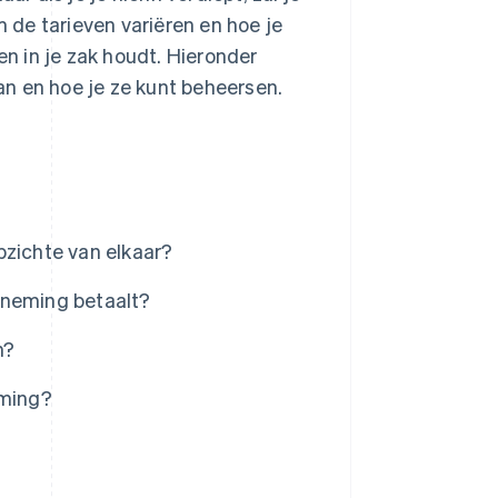
m de tarieven variëren en hoe je
n in je zak houdt. Hieronder
n en hoe je ze kunt beheersen.
pzichte van elkaar?
rneming betaalt?
n?
eming?