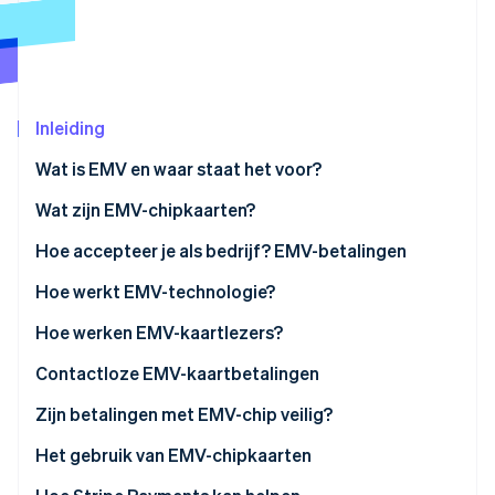
Oprichting van een start-up
Climate
Ecosysteem
CO₂-verwijdering
Partners
Identity
Stripe App Marketplace
Inleiding
Online identiteitsverificatie
Wat is EMV en waar staat het voor?
Wat zijn EMV-chipkaarten?
Hoe accepteer je als bedrijf? EMV-betalingen
Stripe Sessions 2026
Ontdek hoe Stripe de economische infrastructuu
Hoe werkt EMV-technologie?
Nu bekijken
Hoe werken EMV-kaartlezers?
Contactloze EMV-kaartbetalingen
Zijn betalingen met EMV-chip veilig?
Het gebruik van EMV-chipkaarten