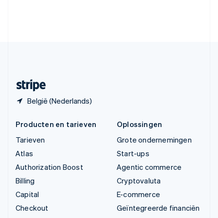
Verenigde Arabische Emiraten
English
Verenigde Staten
English
Español
简体中文
Zweden
Svenska
English
Zwitserland
Deutsch
Français
Italiano
English
België (Nederlands)
Producten en tarieven
Oplossingen
Tarieven
Grote ondernemingen
Atlas
Start-ups
Authorization Boost
Agentic commerce
Billing
Cryptovaluta
Capital
E-commerce
Checkout
Geïntegreerde financiën