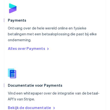
Polen
English
Portugal
Português
English
Payments
Roemenië
Ontvang over de hele wereld online en fysieke
English
betalingen met een betaaloplossing die past bij elke
Singapore
English
简体中文
onderneming.
Slovenië
Alles over Payments
English
Italiano
Slowakije
English
Spanje
Español
English
Thailand
ไทย
English
Documentatie voor Payments
Tsjechië
English
Vind een whitepaper over de integratie van de betaal-
Vasteland van China
API's van Stripe.
简体中文
English
Verenigd Koninkrijk
Bekijk de documentatie
English