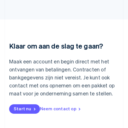
Letland
English
Liechtenstein
Deutsch
English
Litouwen
English
Luxemburg
Klaar om aan de slag te gaan?
Français
Deutsch
English
Maleisië
English
简体中文
Maak een account en begin direct met het
Malta
ontvangen van betalingen. Contracten of
English
Mexico
bankgegevens zijn niet vereist. Je kunt ook
Español
English
contact met ons opnemen om een pakket op
Nederland
maat voor je onderneming samen te stellen.
Nederlands
English
Nieuw-Zeeland
English
Start nu
Neem contact op
Noorwegen
English
Oostenrijk
Deutsch
English