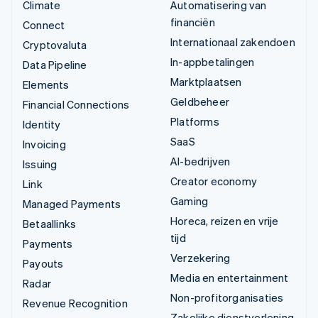
Climate
Automatisering van
financiën
Connect
Internationaal zakendoen
Cryptovaluta
In-appbetalingen
Data Pipeline
Marktplaatsen
Elements
Geldbeheer
Financial Connections
Platforms
Identity
SaaS
Invoicing
AI-bedrijven
Issuing
Creator economy
Link
Gaming
Managed Payments
Horeca, reizen en vrije
Betaallinks
tijd
Payments
Verzekering
Payouts
Media en entertainment
Radar
Non-profitorganisaties
Revenue Recognition
Zakelijke dienstverlening