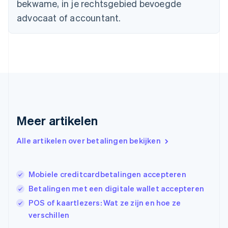
bekwame, in je rechtsgebied bevoegde
Finland
advocaat of accountant.
English
Svenska
Frankrijk
Français
English
Gibraltar
English
Griekenland
English
Hongarije
English
Hongkong SAR, China
Meer artikelen
English
简体中文
Ierland
Alle artikelen over betalingen bekijken
English
India
English
Mobiele creditcardbetalingen accepteren
Italië
Italiano
English
Betalingen met een digitale wallet accepteren
Japan
POS of kaartlezers: Wat ze zijn en hoe ze
日本語
English
verschillen
Kroatië
English
Italiano