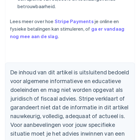
betrouwbaarheid.
Lees meer over hoe
Stripe Payments
je online en
fysieke betalingen kan stimuleren, of
ga er vandaag
Australië
nog mee aan de slag
.
English
België
Nederlands
Français
Deutsch
English
Brazilië
Português
English
Bulgarije
De inhoud van dit artikel is uitsluitend bedoeld
English
voor algemene informatieve en educatieve
Canada
doeleinden en mag niet worden opgevat als
English
Français
Cyprus
juridisch of fiscaal advies. Stripe verklaart of
English
garandeert niet dat de informatie in dit artikel
Denemarken
nauwkeurig, volledig, adequaat of actueel is.
English
Duitsland
Voor aanbevelingen voor jouw specifieke
Deutsch
English
situatie moet je het advies inwinnen van een
Estland
English