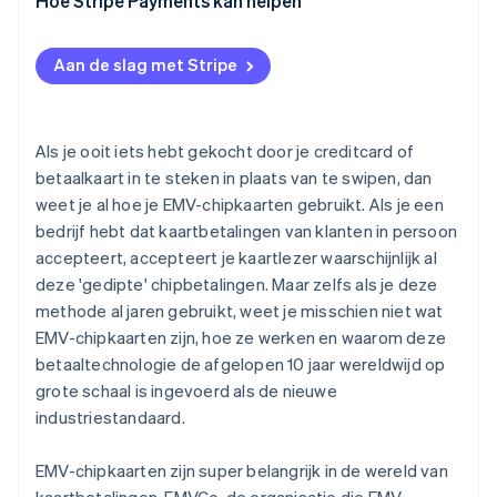
EMV-creditcard versus creditcard met
Hoe Stripe Payments kan helpen
magneetstrip
Aan de slag met Stripe
Als je ooit iets hebt gekocht door je creditcard of
betaalkaart in te steken in plaats van te swipen, dan
weet je al hoe je EMV-chipkaarten gebruikt. Als je een
bedrijf hebt dat kaartbetalingen van klanten in persoon
accepteert, accepteert je kaartlezer waarschijnlijk al
deze 'gedipte' chipbetalingen. Maar zelfs als je deze
methode al jaren gebruikt, weet je misschien niet wat
EMV-chipkaarten zijn, hoe ze werken en waarom deze
betaaltechnologie de afgelopen 10 jaar wereldwijd op
grote schaal is ingevoerd als de nieuwe
industriestandaard.
EMV-chipkaarten zijn super belangrijk in de wereld van