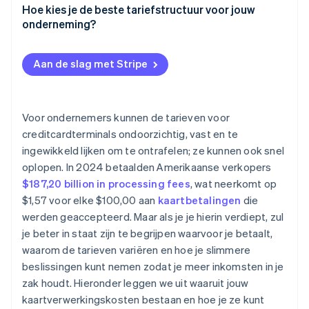
Onderhandelen—of wisselen van provider
Hoe kies je de beste tariefstructuur voor jouw
Jouw branche en verkopercategorie
onderneming?
Stuur betalingen naar methoden met lagere kosten,
Gemiddelde transactieomvang
binnen redelijke grenzen
Begin met hoeveel je verwerkt (en hoe vaak)
Aan de slag met Stripe
Maandelijks volume en grootte van de onderneming
Elimineer onnodige hardware- of servicekosten
Stem je model af op je transactie-mix
Binnenlandse vs. internationale betaalkaarten
Voorkom chargebacks en onnodige terugbetalingen
Houd rekening met je administratieve capaciteit
Voor ondernemers kunnen de tarieven voor
Het tariefmodel en de kosten van je verwerker
Zorg ervoor dat je verkoperinstelling
Kijk naar je technische uitrusting
creditcardterminals ondoorzichtig, vast en te
geoptimaliseerd is
ingewikkeld lijken om te ontrafelen; ze kunnen ook snel
Let op contractbeperkingen
Controleer je afschriften
oplopen. In 2024 betaalden Amerikaanse verkopers
Denk na over de komende 12 maanden
$187,20 billion in processing fees
, wat neerkomt op
$1,57 voor elke $100,00 aan
kaartbetalingen
die
werden geaccepteerd. Maar als je je hierin verdiept, zul
je beter in staat zijn te begrijpen waarvoor je betaalt,
waarom de tarieven variëren en hoe je slimmere
beslissingen kunt nemen zodat je meer inkomsten in je
zak houdt. Hieronder leggen we uit waaruit jouw
kaartverwerkingskosten bestaan en hoe je ze kunt