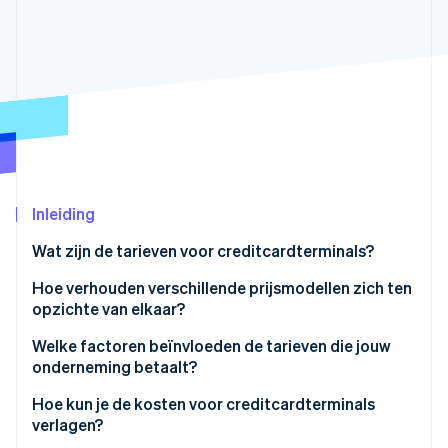
Oprichting van een start-up
Climate
Ecosysteem
CO₂-verwijdering
Partners
Identity
Stripe App Marketplace
Online identiteitsverificatie
Inleiding
Stripe Sessions 2026
Wat zijn de tarieven voor creditcardterminals?
Ontdek hoe Stripe de economische infrastructuu
Nu bekijken
Hoe verhouden verschillende prijsmodellen zich ten
opzichte van elkaar?
Vaste tarieven
Welke factoren beïnvloeden de tarieven die jouw
onderneming betaalt?
Interchange-plus-tarieven
Kaarttype en -merk
Hoe kun je de kosten voor creditcardterminals
Gestaffelde tarieven
verlagen?
Transactiemethode: