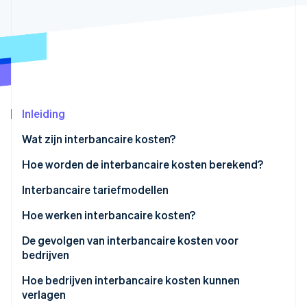
Oprichting van een start-up
Climate
Ecosysteem
CO₂-verwijdering
Partners
Identity
Stripe App Marketplace
Online identiteitsverificatie
Inleiding
Wat zijn interbancaire kosten?
Stripe Sessions 2026
Hoe worden de interbancaire kosten berekend?
Ontdek hoe Stripe de economische infrastructuu
Nu bekijken
Visum
Interbancaire tariefmodellen
Mastercard
Hoe werken interbancaire kosten?
Ontdekken
De gevolgen van interbancaire kosten voor
bedrijven
American Express
Hoe bedrijven interbancaire kosten kunnen
verlagen