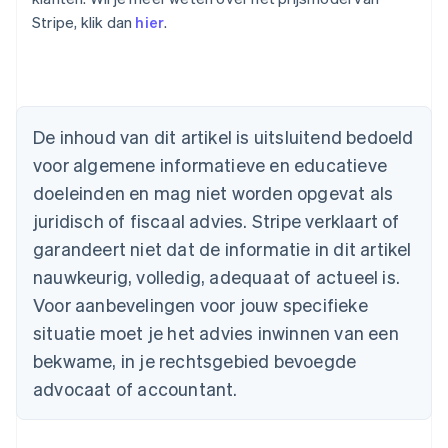
Stripe, klik dan
hier
.
Australië
English
België
Nederlands
Français
Deutsch
English
Brazilië
De inhoud van dit artikel is uitsluitend bedoeld
Português
English
Bulgarije
voor algemene informatieve en educatieve
English
doeleinden en mag niet worden opgevat als
Canada
juridisch of fiscaal advies. Stripe verklaart of
English
Français
Cyprus
garandeert niet dat de informatie in dit artikel
English
nauwkeurig, volledig, adequaat of actueel is.
Denemarken
English
Voor aanbevelingen voor jouw specifieke
Duitsland
situatie moet je het advies inwinnen van een
Deutsch
English
Estland
bekwame, in je rechtsgebied bevoegde
English
advocaat of accountant.
Finland
English
Svenska
Frankrijk