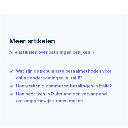
Français
English
Gibraltar
English
Griekenland
English
Hongarije
Meer artikelen
English
Hongkong SAR, China
English
简体中文
Alle artikelen over betalingen bekijken
Ierland
English
India
Wat zijn de populairste betaalmethoden voor
English
online ondernemingen in Italië?
Italië
Italiano
English
Hoe werken e-commerce-betalingen in Italië?
Japan
Hoe bedrijven in Duitsland een vervangend
日本語
English
ontvangstbewijs kunnen maken
Kroatië
English
Italiano
Letland
English
Liechtenstein