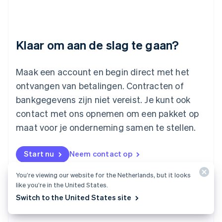
Deutsch
English
Litouwen
English
Luxemburg
Klaar om aan de slag te gaan?
Français
Deutsch
English
Maleisië
English
简体中文
Maak een account en begin direct met het
Malta
ontvangen van betalingen. Contracten of
English
Mexico
bankgegevens zijn niet vereist. Je kunt ook
Español
English
contact met ons opnemen om een pakket op
Nederland
maat voor je onderneming samen te stellen.
Nederlands
English
Nieuw-Zeeland
English
Start nu
Neem contact op
Noorwegen
English
You’re viewing our website for the Netherlands, but it looks
Oostenrijk
like you’re in the United States.
Deutsch
English
Polen
Switch to the United States site
English
Portugal