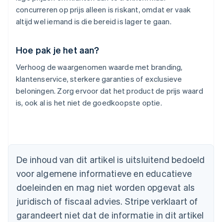
concurreren op prijs alleen is riskant, omdat er vaak
altijd wel iemand is die bereid is lager te gaan.
Hoe pak je het aan?
Verhoog de waargenomen waarde met branding,
klantenservice, sterkere garanties of exclusieve
beloningen. Zorg ervoor dat het product de prijs waard
is, ook al is het niet de goedkoopste optie.
Australië
English
België
Nederlands
Français
Deutsch
English
De inhoud van dit artikel is uitsluitend bedoeld
Brazilië
voor algemene informatieve en educatieve
Português
English
Bulgarije
doeleinden en mag niet worden opgevat als
English
juridisch of fiscaal advies. Stripe verklaart of
Canada
English
Français
garandeert niet dat de informatie in dit artikel
Cyprus