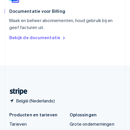
ไทย
English
Documentatie voor Billing
Tsjechië
English
Maak en beheer abonnementen, houd gebruik bij en
Vasteland van China
geef facturen uit.
简体中文
English
Verenigd Koninkrijk
Bekijk de documentatie
English
Verenigde Arabische Emiraten
English
Verenigde Staten
English
Español
简体中文
Zweden
Svenska
English
Zwitserland
Deutsch
Français
Italiano
English
België (Nederlands)
Producten en tarieven
Oplossingen
Tarieven
Grote ondernemingen