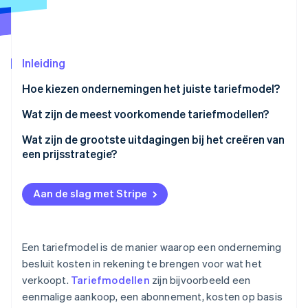
Oprichting van een start-up
Climate
Ecosysteem
CO₂-verwijdering
Inleiding
Partners
Identity
Stripe App Marketplace
Online identiteitsverificatie
Hoe kiezen ondernemingen het juiste tariefmodel?
Hoe verwachten klanten te betalen voor je product?
Wat zijn de meest voorkomende tariefmodellen?
Welke prijs voelt juist aan bij klanten?
Vaste tarieven
Wat zijn de grootste uitdagingen bij het creëren van
een prijsstrategie?
Stripe Sessions 2026
Wat is het groeiplan van de onderneming?
Gestaffelde tarieven
Ontdek hoe Stripe de economische infrastructuu
De juiste prijs vinden
Nu bekijken
Klopt de rekensom?
Tarieven op basis van gebruik
Aan de slag met Stripe
Gelijke tred houden met de markt
Werken de tarieven nog?
Freemium
Het juiste tariefmodel kiezen
Hybride tarieven
Een tariefmodel is de manier waarop een onderneming
Kortingen strategisch inzetten
besluit kosten in rekening te brengen voor wat het
verkoopt.
Tariefmodellen
zijn bijvoorbeeld een
Gestaffelde tarieven structureren
eenmalige aankoop, een abonnement, kosten op basis
Omgaan met prijsstijgingen