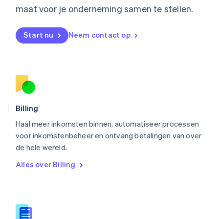
maat voor je onderneming samen te stellen.
Nederlands
English
Nieuw-Zeeland
English
Start nu
Neem contact op
Noorwegen
English
Oostenrijk
Deutsch
English
Polen
English
Portugal
Português
English
Billing
Roemenië
Haal meer inkomsten binnen, automatiseer processen
English
voor inkomstenbeheer en ontvang betalingen van over
Singapore
English
简体中文
de hele wereld.
Slovenië
Alles over Billing
English
Italiano
Slowakije
English
Spanje
Español
English
Thailand