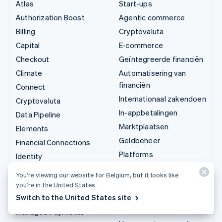
Atlas
Start-ups
Authorization Boost
Agentic commerce
Billing
Cryptovaluta
Capital
E-commerce
Checkout
Geïntegreerde financiën
Climate
Automatisering van
financiën
Connect
Internationaal zakendoen
Cryptovaluta
In-appbetalingen
Data Pipeline
Marktplaatsen
Elements
Geldbeheer
Financial Connections
Platforms
Identity
SaaS
Invoicing
You’re viewing our website for Belgium, but it looks like
AI-bedrijven
Issuing
you’re in the United States.
Creator economy
Switch to the United States site
Link
Gaming
Managed Payments