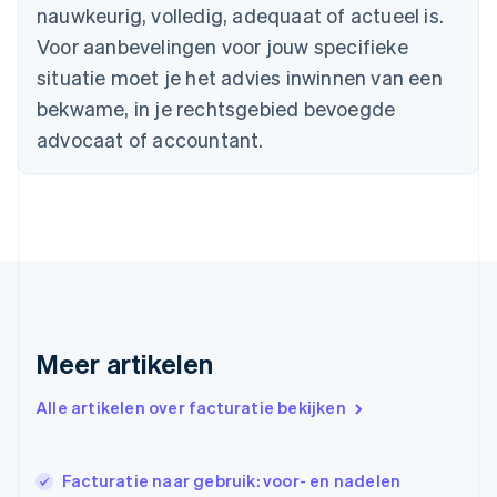
nauwkeurig, volledig, adequaat of actueel is.
English
Denemarken
Voor aanbevelingen voor jouw specifieke
English
situatie moet je het advies inwinnen van een
Duitsland
bekwame, in je rechtsgebied bevoegde
Deutsch
English
Estland
advocaat of accountant.
English
Finland
English
Svenska
Frankrijk
Français
English
Gibraltar
English
Griekenland
English
Meer artikelen
Hongarije
English
Hongkong SAR, China
Alle artikelen over facturatie bekijken
English
简体中文
Ierland
English
Facturatie naar gebruik: voor- en nadelen
India