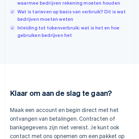
waarmee bedrijven rekening moeten houden
English
Wat is tarieven op basis van verbruik? Dit is wat
Italië
Italiano
English
bedrijven moeten weten
Japan
Inleiding tot tokenverbruik: wat is het en hoe
日本語
English
gebruiken bedrijven het
Kroatië
English
Italiano
Letland
English
Liechtenstein
Deutsch
English
Litouwen
English
Luxemburg
Klaar om aan de slag te gaan?
Français
Deutsch
English
Maleisië
English
简体中文
Maak een account en begin direct met het
Malta
ontvangen van betalingen. Contracten of
English
Mexico
bankgegevens zijn niet vereist. Je kunt ook
Español
English
contact met ons opnemen om een pakket op
Nederland