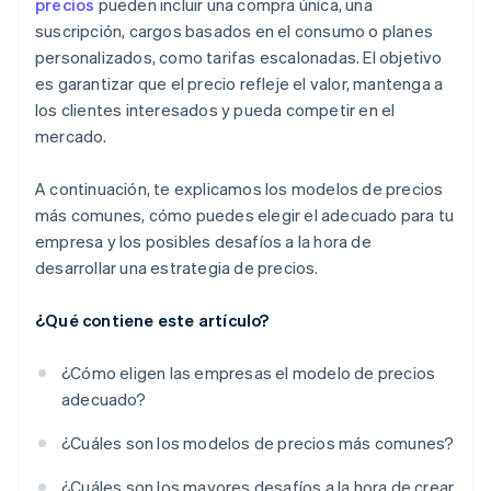
precios
pueden incluir una compra única, una
Estructurar tarifas escalonadas
suscripción, cargos basados en el consumo o planes
Gestionar los aumentos de precios
personalizados, como tarifas escalonadas. El objetivo
es garantizar que el precio refleje el valor, mantenga a
Hacer de los precios una ventaja competitiva
los clientes interesados y pueda competir en el
mercado.
A continuación, te explicamos los modelos de precios
más comunes, cómo puedes elegir el adecuado para tu
empresa y los posibles desafíos a la hora de
desarrollar una estrategia de precios.
¿Qué contiene este artículo?
¿Cómo eligen las empresas el modelo de precios
adecuado?
¿Cuáles son los modelos de precios más comunes?
¿Cuáles son los mayores desafíos a la hora de crear