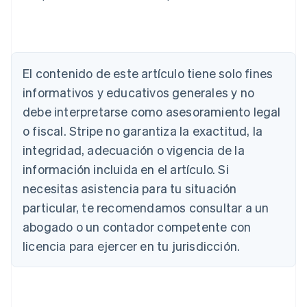
Alemania
El contenido de este artículo tiene solo fines
Deutsch
English
Australia
informativos y educativos generales y no
English
debe interpretarse como asesoramiento legal
Austria
Deutsch
English
o fiscal. Stripe no garantiza la exactitud, la
Bélgica
integridad, adecuación o vigencia de la
Nederlands
Français
Deutsch
English
Brasil
información incluida en el artículo. Si
Português
English
necesitas asistencia para tu situación
Bulgaria
particular, te recomendamos consultar a un
English
Canadá
abogado o un contador competente con
English
Français
licencia para ejercer en tu jurisdicción.
China continental
简体中文
English
Chipre
English
Croacia