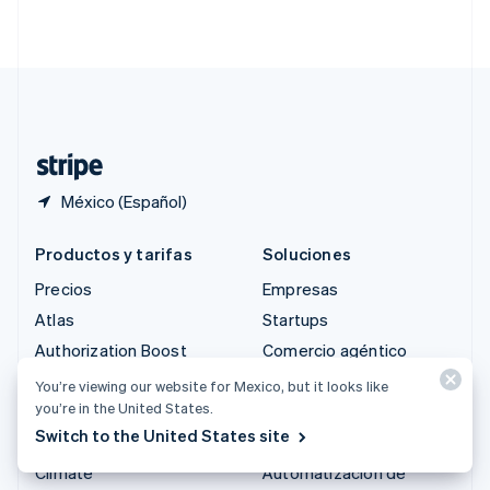
English
简体中文
Suecia
Svenska
English
Suiza
Deutsch
Français
Italiano
English
Tailandia
ไทย
English
México (Español)
Productos y tarifas
Soluciones
Precios
Empresas
Atlas
Startups
Authorization Boost
Comercio agéntico
Billing
Criptomoneda
You’re viewing our website for Mexico, but it looks like
you’re in the United States.
Capital
E-commerce
Switch to the United States site
Checkout
Finanzas integradas
Climate
Automatización de