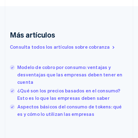
English
Italiano
Dinamarca
English
Emiratos Árabes Unidos
English
Más artículos
Eslovaquia
English
Consulta todos los artículos sobre cobranza
Eslovenia
English
Italiano
España
Modelo de cobro por consumo: ventajas y
Español
English
desventajas que las empresas deben tener en
Estados Unidos
English
Español
简体中文
cuenta
Estonia
¿Qué son los precios basados en el consumo?
English
Esto es lo que las empresas deben saber
Finlandia
English
Svenska
Aspectos básicos del consumo de tokens: qué
Francia
es y cómo lo utilizan las empresas
Français
English
Gibraltar
English
Grecia