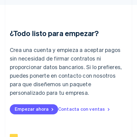
English
Hungría
English
India
English
¿Todo listo para empezar?
Irlanda
English
Crea una cuenta y empieza a aceptar pagos
Italia
Italiano
English
sin necesidad de firmar contratos ni
Japón
proporcionar datos bancarios. Si lo prefieres,
日本語
English
Letonia
puedes ponerte en contacto con nosotros
English
para que diseñemos un paquete
Liechtenstein
personalizado para tu empresa.
Deutsch
English
Lituania
English
Empezar ahora
Contacta con ventas
Luxemburgo
Français
Deutsch
English
Malasia
English
简体中文
Malta