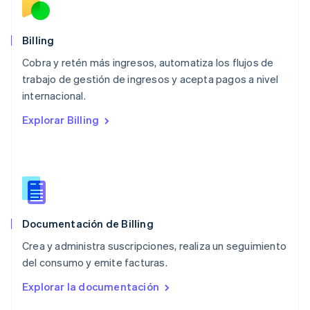
English
México
Español
English
Billing
Noruega
Cobra y retén más ingresos, automatiza los flujos de
English
trabajo de gestión de ingresos y acepta pagos a nivel
Nueva Zelandia
English
internacional.
Países Bajos
Explorar Billing
Nederlands
English
Polonia
English
Portugal
Português
English
RAE de Hong Kong, China
English
简体中文
Documentación de Billing
Reino Unido
English
Crea y administra suscripciones, realiza un seguimiento
República Checa
del consumo y emite facturas.
English
Rumania
Explorar la documentación
English
Singapur