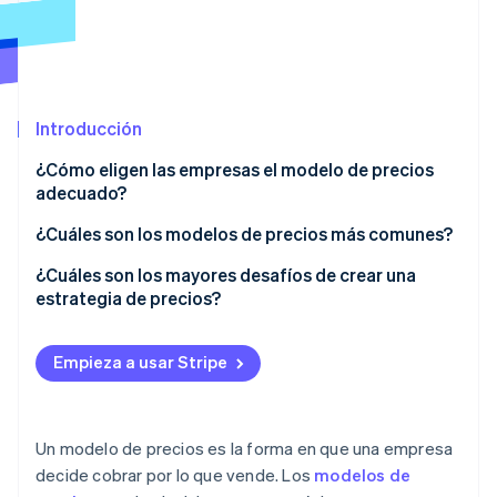
Ecosistema
Sesiones de Stripe 2026
Socios
Descubre cómo Stripe construye la infraestructura económi
Introducción
Stripe App Marketplace
Mirar ahora
¿Cómo eligen las empresas el modelo de precios
adecuado?
¿Cómo esperan los clientes pagar por tu producto?
¿Cuáles son los modelos de precios más comunes?
¿Qué precio les parecerá adecuado a los clientes?
Tarifas con tasa fija
¿Cuáles son los mayores desafíos de crear una
estrategia de precios?
¿Cuál es el plan de crecimiento de la empresa?
Tarifas escalonadas
Encontrar el precio adecuado
¿Las matemáticas se sostienen?
Tarifas basadas en el consumo
Empieza a usar Stripe
Mantenerse al día con el mercado
¿Siguen funcionando los precios?
Modelo freemium
Elegir el modelo de precios adecuado
Tarifas híbridas
Un modelo de precios es la forma en que una empresa
Utilizar los descuentos de forma estratégica
decide cobrar por lo que vende. Los
modelos de