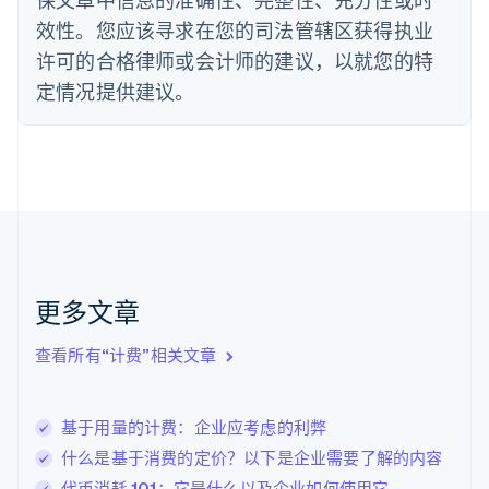
Deutsch
English
法国
效性。您应该寻求在您的司法管辖区获得执业
Français
English
许可的合格律师或会计师的建议，以就您的特
芬兰
定情况提供建议。
English
Svenska
荷兰
Nederlands
English
加拿大
English
Français
捷克
English
克罗地亚
English
Italiano
拉脱维亚
更多文章
English
立陶宛
查看所有“计费”相关文章
English
列支敦士登
Deutsch
English
卢森堡
基于用量的计费：企业应考虑的利弊
Français
Deutsch
English
什么是基于消费的定价？以下是企业需要了解的内容
罗马尼亚
代币消耗 101：它是什么以及企业如何使用它