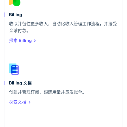
English
斯洛文尼亚
English
Italiano
Billing
泰国
ไทย
English
收取并留住更多收入，自动化收入管理工作流程，并接受
希腊
全球付款。
English
探索 Billing
西班牙
Español
English
新加坡
English
简体中文
新西兰
English
匈牙利
English
Billing 文档
意大利
创建并管理订阅，跟踪用量并签发账单。
Italiano
English
印度
探索文档
English
英国
English
直布罗陀