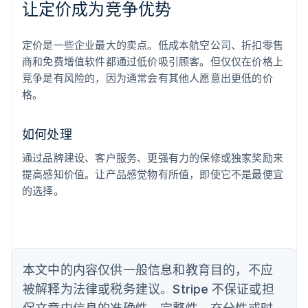
让定价成为竞争优势
阿联酋
English
定价是一些企业最大的卖点。低成本航空公司、折扣零售
爱尔兰
商和免费增值软件都通过低价吸引顾客。但仅仅在价格上
English
爱沙尼亚
竞争是有风险的，因为通常会有其他人愿意出更低的价
English
格。
奥地利
Deutsch
English
澳大利亚
如何处理
English
巴西
通过品牌建设、客户服务、更强有力的保修或独家奖励来
Português
English
提高感知价值。让产品感觉物有所值，即使它不是最便宜
保加利亚
的选择。
English
比利时
Nederlands
Français
Deutsch
English
波兰
English
丹麦
本文中的内容仅供一般信息和教育目的，不应
English
被解释为法律或税务建议。Stripe 不保证或担
德国
保文章中信息的准确性、完整性、充分性或时