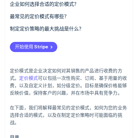
企业如何选择合适的定价模式？
了解 Stripe 如何为 AI 构建经济基础设施。
立即观看
客户期望如何为您的产品支付费用？
最常见的定价模式有哪些？
什么价格会让顾客感到合适？
统一费率定价
制定定价策略的最大挑战是什么？
企业的增长计划是什么？
分级定价
找到合适的价格
开始使用 Stripe
数学成立吗？
基于使用量的定价
跟上市场步伐
定价是否仍然有效？
免费增值
选择合适的定价模式
定价模式是企业决定如何对其销售的产品进行收费的方
混合定价
战略性地使用折扣
式。
定价模式
可以包括一次性购买、订阅、基于用量的收
费，以及自定义计划，如分级定价。目标是确保价格能够
结构化分层定价
反映价值，保持客户的兴趣，并在市场中具有竞争力。
管理价格上涨
在下面，我们将解释最常见的定价模式，如何为您的业务
让定价成为竞争优势
选择合适的模式，以及在制定定价策略时可能面临的挑
战。
目录