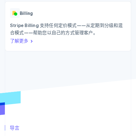
化
Stripe Sigma
产品路线图
SaaS
自定义报告
Link
Sessions 年度大会
加速结账
Data Pipeline
Billing
招聘
数据同步
资讯中心
资源
Stripe Billing 支持任何定价模式——从定期到分级和混
Stripe Press
按行业
合模式——帮助您以自己的方式管理客户。
应用集成
了解更多
AI 企业
代码示例
更多
创作者经济
开发者博客
联系
Product roadmap
游戏
API 状态
了解未来规划
酒店、旅游与休闲
联系销售
保险
Radar
成为合作伙伴
媒体与娱乐
欺诈防范
非营利组织
Atlas
专业服务
初创企业注册
公共部门
零售
Climate
碳移除
生态系统
合作伙伴
导言
Stripe App Marketplace
Stripe Sessions 2026