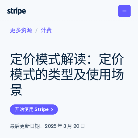
更多资源
计费
按企业阶段
文档
学习
支付
营收
资金管
平台
理
易市
大型企业
Stripe 文档
博客
Payments
Billing
初创企业
API 参考文档
客户案例
定价模式解读：定价
在线支付
经常性收入
Global
Conn
库与 SDK
指南
Payment links
Metronome
Payouts
Stripe Apps
按用量计费
平台
模式的类型及使用场
无代码支付
Subscriptions
向第三
按应用场景
Checkout
方打款
支持
预构建支付界
订阅管理
景
指南
智能体商务
面
Invoicing
加密货币
获取支持
一次性或定期
Elements
电子商务
接受线上付款
托管支持方案
灵活的 UI 组件
账单
嵌入式金融
实施预置结账流程
专业服务
支付方式
Tax
开始使用 Stripe
财务自动化
构建平台或交易市场
支持 125 种以
销售税和增值
全球化企业
管理订阅
上
税自动化
应用内支付
提供按用量计费
Authorization
Revenue
最后更新日期：2025 年 3 月 20 日
交易市场
发行稳定币支持的支付卡
Boost
Recognition
公司
资金管理
通过智能体配置和管理服
支付成功率优
会计自动化
平台
务