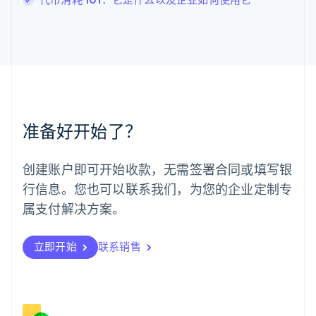
English
马尔他
English
马来西亚
English
简体中文
美国
English
Español
简体中文
墨西哥
Español
English
准备好开始了？
挪威
English
葡萄牙
创建账户即可开始收款，无需签署合同或填写银
Português
English
行信息。您也可以联系我们，为您的企业定制专
日本
日本語
English
属支付解决方案。
瑞典
Svenska
English
瑞士
立即开始
联系销售
Deutsch
Français
Italiano
English
塞浦路斯
English
斯洛伐克