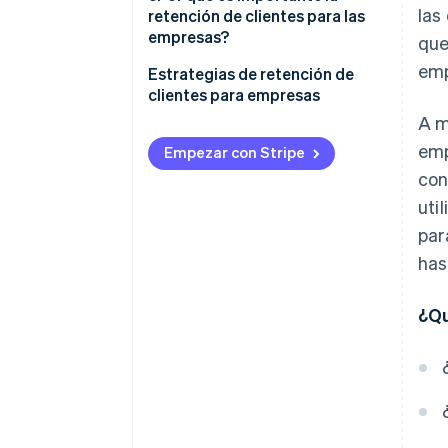
las
retención de clientes para las
empresas?
qu
emp
Estrategias de retención de
clientes para empresas
A m
Comercio electrónico y venta
emp
minorista
Empezar con Stripe
con
Empresas de SaaS y de
uti
suscripción
par
Plataformas y marketplaces
has
Economía de los creadores
¿Qu