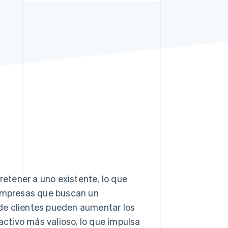
Sesiones de Stripe
2026
Descubre cómo Stripe
construye la
infraestructura
económica para la IA.
Mirar ahora
etener a uno existente, lo que
 empresas que buscan un
s de clientes pueden aumentar los
 activo más valioso, lo que impulsa