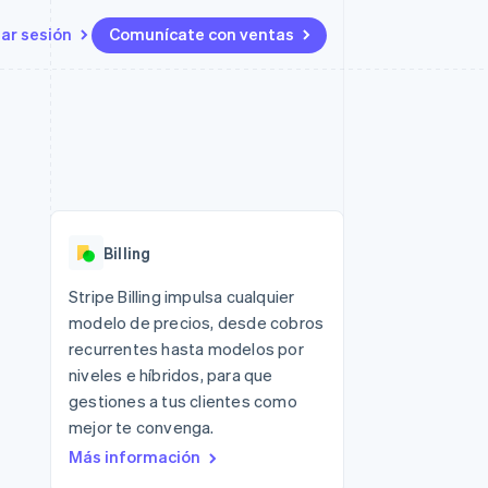
iar sesión
Comunícate con ventas
Recursos
Ecosistema
Contacto
 marketplaces
Más
Integraciones de aplicaciones
Socios
Contacta con ventas
Product roadmap
s
Ejemplos de código
Stripe App Marketplace
Conviértete en socio
Ver lo que viene
ataformas
Blog de desarrolladores
Estado de la API
Radar
Prevención de fraude
Billing
Atlas
Constitución de una startup
 lucro
Stripe Billing impulsa cualquier
modelo de precios, desde cobros
Climate
Eliminación de dióxido de
recurrentes hasta modelos por
carbono
niveles e híbridos, para que
gestiones a tus clientes como
mejor te convenga.
Más información