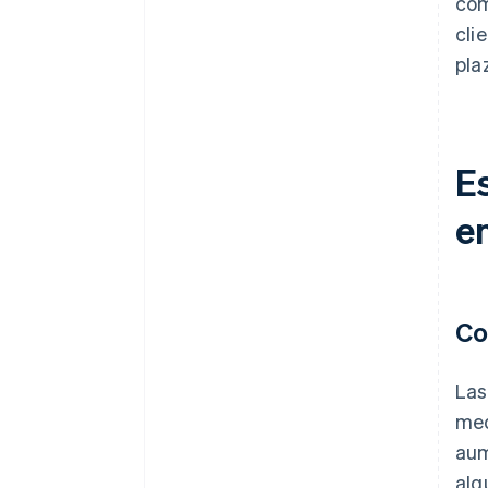
com
cli
pla
Es
e
Co
Las
med
aum
alg