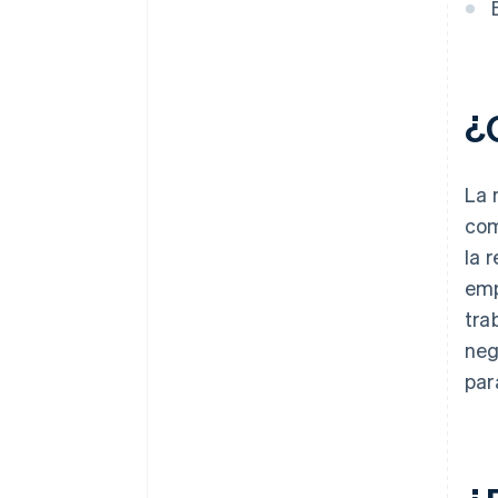
¿Q
La 
com
la 
emp
tra
neg
par