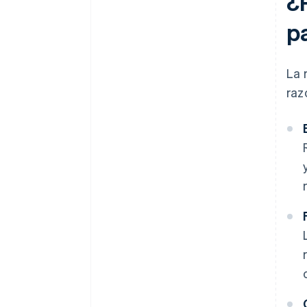
¿
p
La 
raz