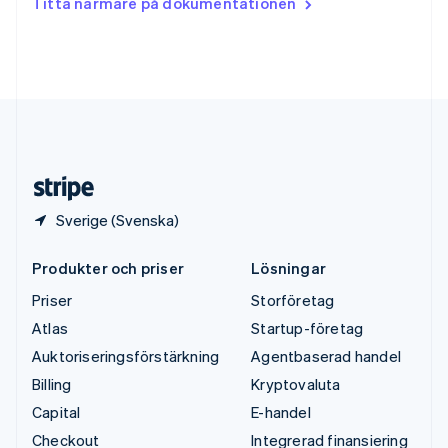
Titta närmare på dokumentationen
English
Tyskland
Deutsch
English
Ungern
English
USA
English
Español
简体中文
Österrike
Deutsch
English
Sverige (Svenska)
Produkter och priser
Lösningar
Priser
Storföretag
Atlas
Startup-företag
Auktoriseringsförstärkning
Agentbaserad handel
Billing
Kryptovaluta
Capital
E-handel
Checkout
Integrerad finansiering