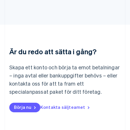
English
Italiano
Lettland
English
Liechtenstein
Deutsch
English
Litauen
English
Luxemburg
Är du redo att sätta i gång?
Français
Deutsch
English
Malaysia
English
简体中文
Skapa ett konto och börja ta emot betalningar
Malta
– inga avtal eller bankuppgifter behövs – eller
English
Mexiko
kontakta oss för att ta fram ett
Español
English
specialanpassat paket för ditt företag.
Nederländerna
Nederlands
English
Norge
Börja nu
Kontakta säljteamet
English
Nya Zeeland
English
Polen