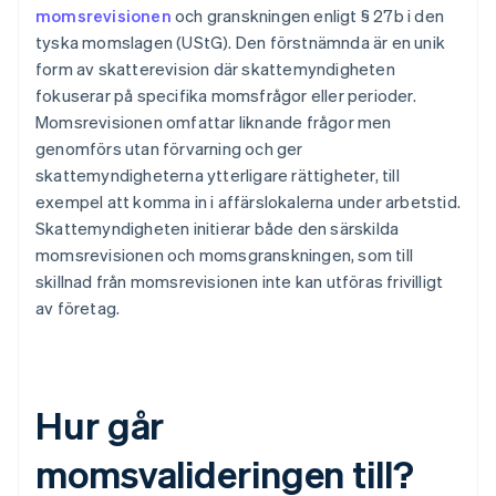
momsrevisionen
och granskningen enligt § 27b i den
tyska momslagen (UStG). Den förstnämnda är en unik
form av skatterevision där skattemyndigheten
fokuserar på specifika momsfrågor eller perioder.
Momsrevisionen omfattar liknande frågor men
genomförs utan förvarning och ger
skattemyndigheterna ytterligare rättigheter, till
exempel att komma in i affärslokalerna under arbetstid.
Skattemyndigheten initierar både den särskilda
momsrevisionen och momsgranskningen, som till
skillnad från momsrevisionen inte kan utföras frivilligt
av företag.
Hur går
momsvalideringen till?