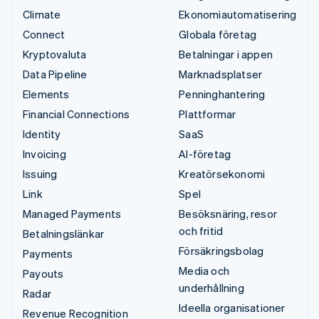
Climate
Ekonomiautomatisering
Connect
Globala företag
Kryptovaluta
Betalningar i appen
Data Pipeline
Marknadsplatser
Elements
Penninghantering
Financial Connections
Plattformar
Identity
SaaS
Invoicing
AI-företag
Issuing
Kreatörsekonomi
Link
Spel
Managed Payments
Besöksnäring, resor
och fritid
Betalningslänkar
Försäkringsbolag
Payments
Media och
Payouts
underhållning
Radar
Ideella organisationer
Revenue Recognition