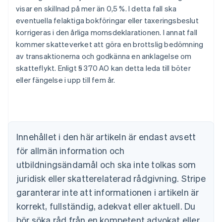
visar en skillnad på mer än 0,5 %. I detta fall ska
eventuella felaktiga bokföringar eller taxeringsbeslut
korrigeras i den årliga momsdeklarationen. I annat fall
kommer skatteverket att göra en brottslig bedömning
av transaktionerna och godkänna en anklagelse om
Australien
skatteflykt. Enligt § 370 AO kan detta leda till böter
English
Belgien
eller fängelse i upp till fem år.
Nederlands
Français
Deutsch
English
Brasilien
Português
English
Bulgarien
English
Innehållet i den här artikeln är endast avsett
Cypern
för allmän information och
English
Danmark
utbildningsändamål och ska inte tolkas som
English
juridisk eller skatterelaterad rådgivning. Stripe
Estland
English
garanterar inte att informationen i artikeln är
Fastlandskina
korrekt, fullständig, adekvat eller aktuell. Du
简体中文
English
Finland
bör söka råd från en kompetent advokat eller