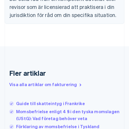
English
Svenska
revisor som är licensierad att praktisera i din
Frankrike
jurisdiktion för råd om din specifika situation.
Français
English
Förenade Arabemiraten
English
Gibraltar
English
Grekland
English
Hongkong SAR, Kina
English
简体中文
Indien
Fler artiklar
English
Irland
Visa alla artiklar om fakturering
English
Italien
Italiano
English
Guide till skatteintyg i Frankrike
Japan
日本語
English
Momsbefrielse enligt 4 § i den tyska momslagen
Kanada
(UStG): Vad företag behöver veta
English
Français
Förklaring av momsbefrielse i Tyskland
Kroatien