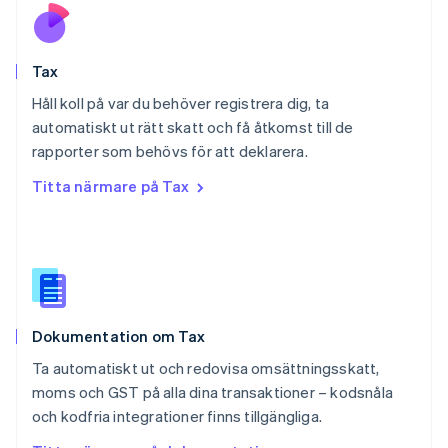
English
Portugal
Português
English
Tax
Rumänien
English
Håll koll på var du behöver registrera dig, ta
Schweiz
automatiskt ut rätt skatt och få åtkomst till de
Deutsch
Français
Italiano
English
rapporter som behövs för att deklarera.
Singapore
English
简体中文
Titta närmare på Tax
Slovakien
English
Slovenien
English
Italiano
Spanien
Español
English
Storbritannien
Dokumentation om Tax
English
Sverige
Ta automatiskt ut och redovisa omsättningsskatt,
Svenska
English
moms och GST på alla dina transaktioner – kodsnåla
Thailand
och kodfria integrationer finns tillgängliga.
ไทย
English
Tjeckien