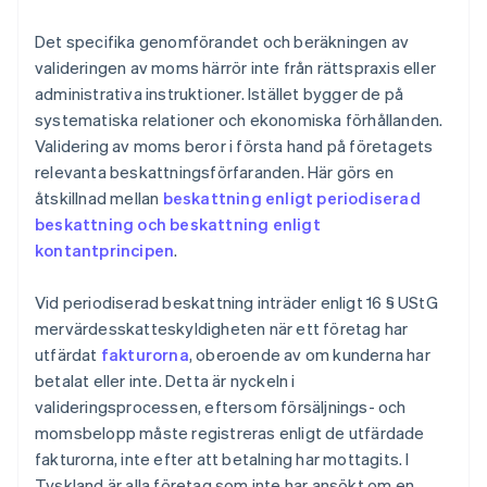
Det specifika genomförandet och beräkningen av
valideringen av moms härrör inte från rättspraxis eller
administrativa instruktioner. Istället bygger de på
systematiska relationer och ekonomiska förhållanden.
Validering av moms beror i första hand på företagets
relevanta beskattningsförfaranden. Här görs en
åtskillnad mellan
beskattning enligt periodiserad
beskattning och beskattning enligt
kontantprincipen
.
Vid periodiserad beskattning inträder enligt 16 § UStG
mervärdesskatteskyldigheten när ett företag har
utfärdat
fakturorna
, oberoende av om kunderna har
betalat eller inte. Detta är nyckeln i
valideringsprocessen, eftersom försäljnings- och
momsbelopp måste registreras enligt de utfärdade
fakturorna, inte efter att betalning har mottagits. I
Tyskland är alla företag som inte har ansökt om en