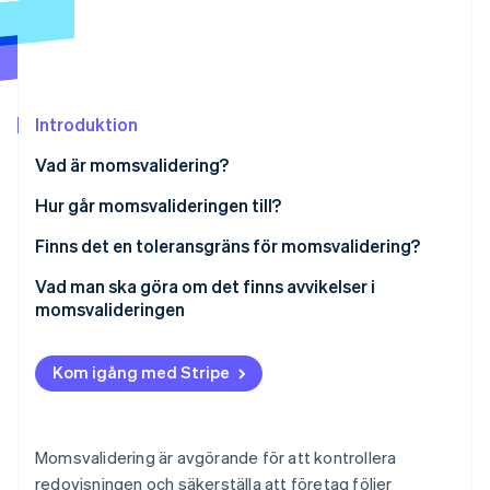
Identitetsverifiering online
Partner
Stripe App Marketplace
Introduktion
Stripe Sessions 2026
Se hur Stripe bygger den ekonomiska inf
Vad är momsvalidering?
Titta nu
Hur går momsvalideringen till?
Beräkning av momsvalidering
Finns det en toleransgräns för momsvalidering?
Vad man ska göra om det finns avvikelser i
momsvalideringen
Kom igång med Stripe
Momsvalidering är avgörande för att kontrollera
redovisningen och säkerställa att företag följer