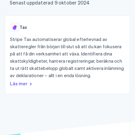
Godkännandeoptimeringar
Recognition
Företag
Senast uppdaterad 9 oktober 2024
Plattformar
Erbjud
Link
Automatiserad
SaaS
användningsbaserad
Accelererad kassaprocess
redovisning
Produktplan
fakturering
Financial Connections
Stripe Sigma
Sessions årliga
Utfärda stablecoin-
Länkade finanskontodata
Anpassade
konferens
stödda kort
Tax
rapporter
Karriärer
Tillhandahåll och
Efter bransch
Data Pipeline
Nyhetsrum
hantera tjänster med
Stripe Tax automatiserar global efterlevnad av
Datasynkronisering
Stripe Press
agenter
skatteregler från början till slut så att du kan fokusera
AI-företag
Kreatörsekonomi
på att få din verksamhet att växa. Identifiera dina
Spel
skattskyldigheter, hantera registreringar, beräkna och
Besöksnäring, resor
Kontakt
Mer
Resurser
ta ut rätt skattebelopp globalt samt aktivera inlämning
och fritid
Product roadmap
Försäkringsbolag
av deklarationer – allt i en enda lösning.
Kontakta säljteamet
Se vad som kommer härnäst
Media och
Appintegrationer
Bli partner
Läs mer
underhållning
Kodexempel
Radar
Ideella organisationer
Utvecklarblogg
Bedrägeribekämpning
Professionella tjänster
API-status
Offentlig sektor
Atlas
Detaljhandel
Bolagsbildning för startups
Climate
Koldioxidinfångning
Ecosystem
Identity