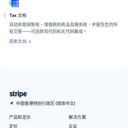
新西兰
English
Tax 文档
匈牙利
English
自动收取销售税、增值税和商品及服务税，并报告您的所
意大利
有交易——可选择低代码和无代码集成。
Italiano
English
印度
探索文档
English
英国
English
直布罗陀
English
中国内地
简体中文
English
中国香港特别行政区
English
简体中文
中国香港特别行政区 (简体中文)
产品和定价
解决方案
定价
企业