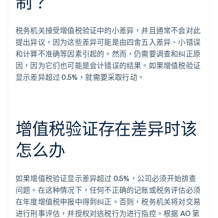
制？
税务机关接受增值税验证中的小差异，并且通常不会对此
提出异议，因为这些差异可能是由四舍五入差异、小错误
和计算不准确等因素引起的。然而，仍需要调查和纠正原
因，因为它们也可能是会计错误的结果。如果增值税验证
显示差异超过 0.5%，就需要采取行动。
增值税验证存在差异时该
阿联酋
English
怎么办
爱尔兰
English
爱沙尼亚
English
如果增值税验证显示差异超过 0.5%，公司必须开始排查
奥地利
问题。在这种情况下，任何不正确的记账或税务评估必须
Deutsch
English
在年度增值税申报中得到纠正。否则，税务机关将对交易
澳大利亚
进行刑事评估，并授权对逃税行为进行指控。根据 AO 第
English