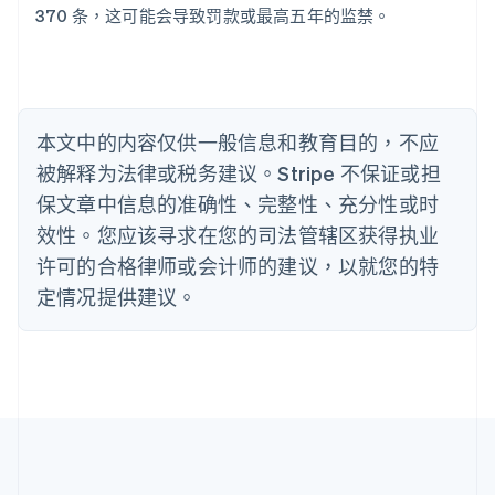
巴西
370 条，这可能会导致罚款或最高五年的监禁。
Português
English
保加利亚
English
比利时
Nederlands
Français
Deutsch
English
本文中的内容仅供一般信息和教育目的，不应
波兰
被解释为法律或税务建议。Stripe 不保证或担
English
丹麦
保文章中信息的准确性、完整性、充分性或时
English
效性。您应该寻求在您的司法管辖区获得执业
德国
Deutsch
English
许可的合格律师或会计师的建议，以就您的特
法国
定情况提供建议。
Français
English
芬兰
English
Svenska
荷兰
Nederlands
English
加拿大
English
Français
捷克
English