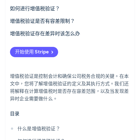
如何进行增值税验证？
Stripe Sessions 2026
增值税验证的计算
增值税验证是否有容差限制？
了解 Stripe 如何为 AI 构建经济基础设施。
立即观看
增值税验证存在差异时该怎么办
开始使用 Stripe
增值税验证是控制会计和确保公司税务合规的关键。在本
文中，您将了解增值税验证的定义及其执行方式。我们还
将解释在计算增值税时是否存在容差范围，以及当发现差
异时企业需要做什么。
目录
什么是增值税验证？