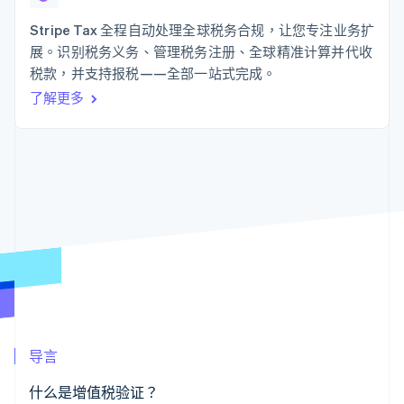
125+
Stripe Sigma
产品路线图
SaaS
自定义报告
Authorization
Sessions 年度大会
Stripe Tax 全程自动处理全球税务合规，让您专注业务扩
Boost
Data Pipeline
招聘
展。识别税务义务、管理税务注册、全球精准计算并代收
支付成功率优
数据同步
资讯中心
化
资源
税款，并支持报税——全部一站式完成。
Stripe Press
Link
按行业
了解更多
加速结账
应用集成
AI 企业
代码示例
创作者经济
开发者博客
联系
游戏
API 状态
酒店、旅游与休闲
联系销售
更多
保险
成为合作伙伴
Product roadmap
媒体与娱乐
了解未来规划
非营利组织
专业服务
Radar
公共部门
欺诈防范
零售
Atlas
初创企业注册
Climate
生态系统
碳移除
导言
合作伙伴
Stripe App Marketplace
什么是增值税验证？