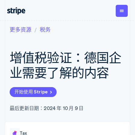
更多资源
税务
按企业阶段
文档
学习
支付
营收
资金管
平台
理
易市
大型企业
Stripe 文档
博客
Payments
Billing
初创企业
API 参考文档
客户案例
增值税验证：德国企
在线支付
经常性收入
Global
Conn
库与 SDK
指南
Managed
Metronome
Payouts
Stripe Apps
Payments
按用量计费
平台
业需要了解的内容
备案商家解决
Subscriptions
向第三
按应用场景
方案
方打款
支持
订阅管理
Payment links
Crypto
指南
智能体商务
Invoicing
钱包、
加密货币
获取支持
无代码支付
一次性或定期
开始使用 Stripe
稳定币
电子商务
接受线上付款
托管支持方案
Checkout
账单
发行和
嵌入式金融
实施预置结账流程
专业服务
预构建支付界
Tax
发卡基
财务自动化
构建平台或交易市场
最后更新日期：2024 年 10 月 9 日
面
销售税和增值
础设施
全球化企业
管理订阅
Elements
税自动化
应用内支付
提供按用量计费
灵活的 UI 组件
Revenue
交易市场
发行稳定币支持的支付卡
支付方式
Recognition
公司
资金管理
通过智能体配置和管理服
Access to
会计自动化
Tax
平台
务