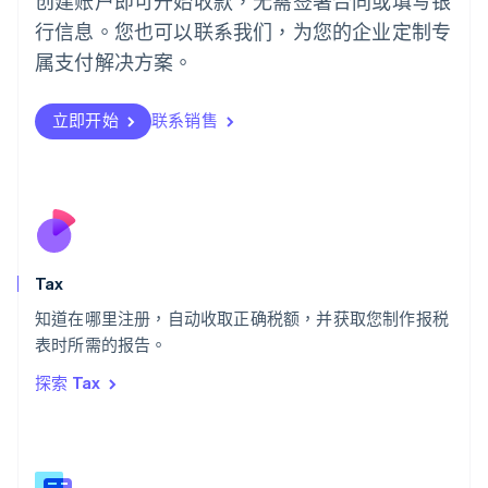
创建账户即可开始收款，无需签署合同或填写银
葡萄牙
行信息。您也可以联系我们，为您的企业定制专
Português
English
日本
属支付解决方案。
日本語
English
瑞典
立即开始
联系销售
Svenska
English
瑞士
Deutsch
Français
Italiano
English
塞浦路斯
English
斯洛伐克
English
斯洛文尼亚
Tax
English
Italiano
知道在哪里注册，自动收取正确税额，并获取您制作报税
泰国
ไทย
English
表时所需的报告。
希腊
探索 Tax
English
西班牙
Español
English
新加坡
English
简体中文