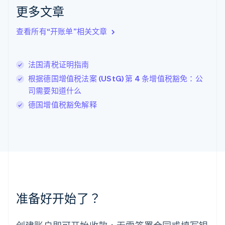
克罗地亚
更多文章
English
Italiano
拉脱维亚
查看所有“开账单”相关文章
English
立陶宛
English
法国清税证明指南
列支敦士登
Deutsch
English
根据德国增值税法案 (UStG) 第 4 条增值税豁免：公
卢森堡
司需要知道什么
Français
Deutsch
English
德国增值税豁免解释
罗马尼亚
English
马尔他
English
马来西亚
English
简体中文
美国
English
Español
简体中文
墨西哥
准备好开始了？
Español
English
挪威
English