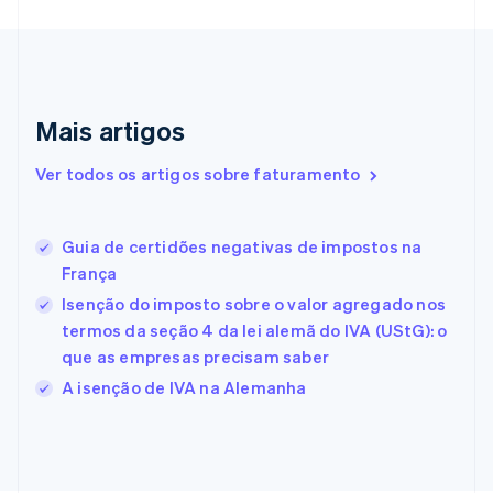
Dinamarca
English
Emirados Árabes Unidos
English
Eslováquia
Mais artigos
English
Eslovênia
Ver todos os artigos sobre faturamento
English
Italiano
Espanha
Español
English
Guia de certidões negativas de impostos na
Estados Unidos
França
English
Español
简体中文
Estônia
Isenção do imposto sobre o valor agregado nos
English
termos da seção 4 da lei alemã do IVA (UStG): o
Finlândia
que as empresas precisam saber
English
Svenska
França
A isenção de IVA na Alemanha
Français
English
Gibraltar
English
Grécia
English