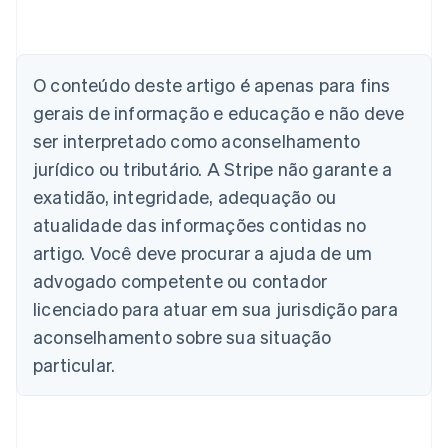
Alemanha
O conteúdo deste artigo é apenas para fins
Deutsch
English
Austrália
gerais de informação e educação e não deve
English
ser interpretado como aconselhamento
Áustria
jurídico ou tributário. A Stripe não garante a
Deutsch
English
Bélgica
exatidão, integridade, adequação ou
Nederlands
Français
Deutsch
English
atualidade das informações contidas no
Brasil
Português
English
artigo. Você deve procurar a ajuda de um
Bulgária
advogado competente ou contador
English
Canadá
licenciado para atuar em sua jurisdição para
English
Français
aconselhamento sobre sua situação
China continental
particular.
简体中文
English
Chipre
English
Croácia
English
Italiano