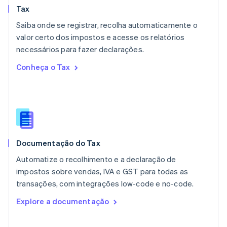
Tax
México
Español
English
Saiba onde se registrar, recolha automaticamente o
Noruega
valor certo dos impostos e acesse os relatórios
English
necessários para fazer declarações.
Nova Zelândia
English
Conheça o Tax
Países Baixos
Nederlands
English
Polônia
English
Portugal
Português
English
RAE de Hong Kong, China
Documentação do Tax
English
简体中文
Reino Unido
Automatize o recolhimento e a declaração de
English
impostos sobre vendas, IVA e GST para todas as
República Tcheca
transações, com integrações low-code e no-code.
English
Romênia
Explore a documentação
English
Singapura
English
简体中文