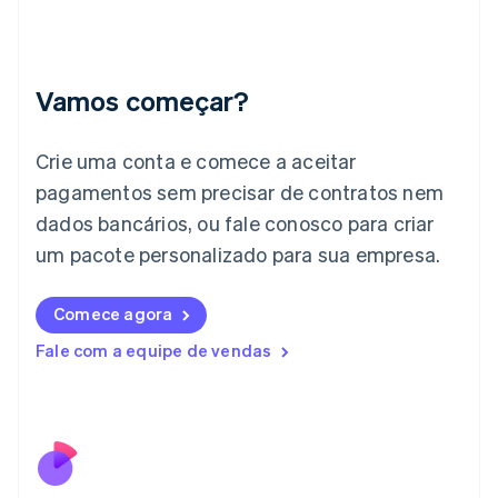
Hungria
English
Índia
English
Vamos começar?
Irlanda
English
Crie uma conta e comece a aceitar
Itália
Italiano
English
pagamentos sem precisar de contratos nem
Japão
dados bancários, ou fale conosco para criar
日本語
English
Letônia
um pacote personalizado para sua empresa.
English
Liechtenstein
Comece agora
Deutsch
English
Lituânia
Fale com a equipe de vendas
English
Luxemburgo
Français
Deutsch
English
Malásia
English
简体中文
Malta
English