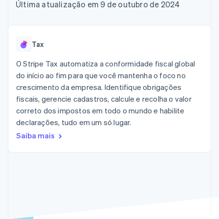
de 125
Recognition
Última atualização em 9 de outubro de 2024
Marketplaces
Gerenciar assinaturas
Authorization
Automação
Plano de ação do
Gestão dos valores
Ofereça cobrança por
Boost
contábil
produto
Plataformas
uso
Otimizações
Stripe Sigma
Conferência anual das
SaaS
Emita cartões
de aceitação
Relatórios
sessões
respaldados por
Tax
Link
personalizados
Carreiras
stablecoins
Checkout
Data Pipeline
Sala de imprensa
Provisione e gerencie
O Stripe Tax automatiza a conformidade fiscal global
acelerado
Sincronização
Stripe Press
serviços com agentes
Por setor
do início ao fim para que você mantenha o foco no
de dados
crescimento da empresa. Identifique obrigações
Empresas de IA
fiscais, gerencie cadastros, calcule e recolha o valor
Economia de criadores
Contato
Recursos
correto dos impostos em todo o mundo e habilite
Mais
Jogos
declarações, tudo em um só lugar.
Fale com a equipe de
Product roadmap
Hospitalidade, viagens
Integrações de
vendas
Saiba mais
Veja o que está chegando
e lazer
aplicativos
Seja um parceiro
Seguros
Exemplos de códigos
Radar
Mídia e entretenimento
Blog de
Prevenção de fraudes
desenvolvedores
Organizações sem fins
Status da API
Atlas
lucrativos
Incorporação de startups
Serviços profissionais
Climate
Setor público
Remoção de carbono
Varejo