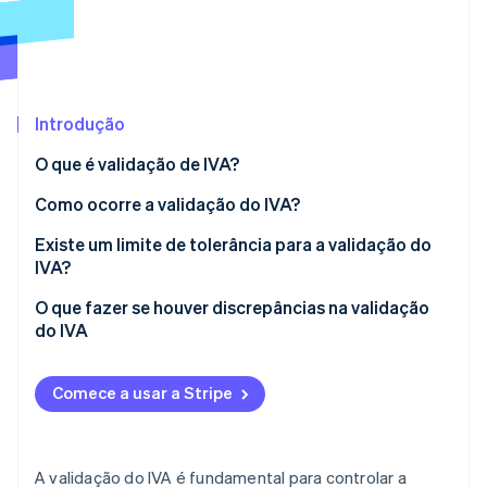
Ecossistema
Stripe Sessions 2026
Parceiros
Stripe App Marketplace
Veja como a Stripe está construindo a infraestrutura econô
Introdução
Assista agora
O que é validação de IVA?
Como ocorre a validação do IVA?
Cálculo da validação do IVA
Existe um limite de tolerância para a validação do
IVA?
O que fazer se houver discrepâncias na validação
do IVA
Comece a usar a Stripe
A validação do IVA é fundamental para controlar a