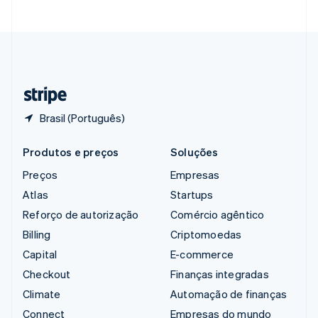
Suécia
Svenska
English
Suíça
Deutsch
Français
Italiano
English
Tailândia
ไทย
English
Brasil (Português)
Produtos e preços
Soluções
Preços
Empresas
Atlas
Startups
Reforço de autorização
Comércio agêntico
Billing
Criptomoedas
Capital
E-commerce
Checkout
Finanças integradas
Climate
Automação de finanças
Connect
Empresas do mundo