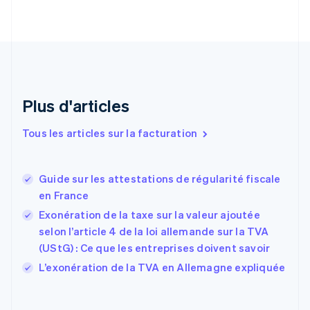
Chypre
English
Croatie
English
Italiano
Danemark
English
Émirats arabes unis
Plus d'articles
English
Espagne
Tous les articles sur la facturation
Español
English
Estonie
English
Guide sur les attestations de régularité fiscale
États-Unis
en France
English
Español
简体中文
Finlande
Exonération de la taxe sur la valeur ajoutée
English
Svenska
selon l’article 4 de la loi allemande sur la TVA
France
(UStG) : Ce que les entreprises doivent savoir
Français
English
L’exonération de la TVA en Allemagne expliquée
Gibraltar
English
Grèce
English