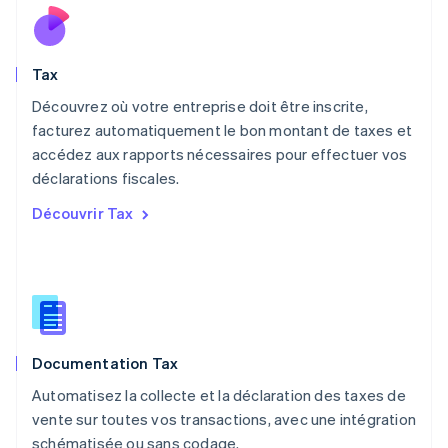
Mexique
Español
English
Norvège
Tax
English
Nouvelle-Zélande
Découvrez où votre entreprise doit être inscrite,
English
facturez automatiquement le bon montant de taxes et
Pays-Bas
accédez aux rapports nécessaires pour effectuer vos
Nederlands
English
déclarations fiscales.
Pologne
English
Découvrir Tax
Portugal
Português
English
RAS de Hong Kong, Chine
English
简体中文
République tchèque
English
Roumanie
Documentation Tax
English
Royaume-Uni
Automatisez la collecte et la déclaration des taxes de
English
vente sur toutes vos transactions, avec une intégration
Singapour
schématisée ou sans codage.
English
简体中文