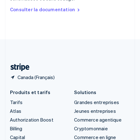
Slovaquie
Consulter la documentation
English
Slovénie
English
Italiano
Suède
Svenska
English
Suisse
Deutsch
Français
Italiano
English
Thaïlande
ไทย
English
Canada (Français)
Produits et tarifs
Solutions
Tarifs
Grandes entreprises
Atlas
Jeunes entreprises
Authorization Boost
Commerce agentique
Billing
Cryptomonnaie
Capital
Commerce en ligne