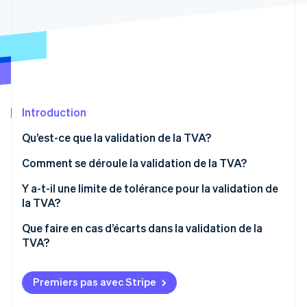
Commerce de détail
État des API
Atlas
Constitution d'une entreprise
Climate
Élimination du carbone
Écosystème
Identity
Partenaires
Vérification de l'identité
Stripe App Marketplace
Introduction
Qu’est-ce que la validation de la TVA?
Comment se déroule la validation de la TVA?
Stripe Sessions 2026
Découvrez comment Stripe construit l’infrastructure écon
Calcul de la validation de la TVA
Y a-t-il une limite de tolérance pour la validation de
l’IA.
la TVA?
Regarder
Que faire en cas d’écarts dans la validation de la
TVA?
Premiers pas avec Stripe