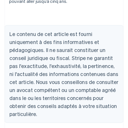
pouvant aller jusqu’à cinq ans.
Le contenu de cet article est fourni
uniquement à des fins informatives et
Allemagne
Deutsch
English
pédagogiques. Il ne saurait constituer un
Australie
conseil juridique ou fiscal. Stripe ne garantit
English
Autriche
pas l'exactitude, l'exhaustivité, la pertinence,
Deutsch
English
ni l'actualité des informations contenues dans
Belgique
cet article. Nous vous conseillons de consulter
Nederlands
Français
Deutsch
English
Brésil
un avocat compétent ou un comptable agréé
Português
English
dans le ou les territoires concernés pour
Bulgarie
obtenir des conseils adaptés à votre situation
English
Canada
particulière.
English
Français
Chine continentale
简体中文
English