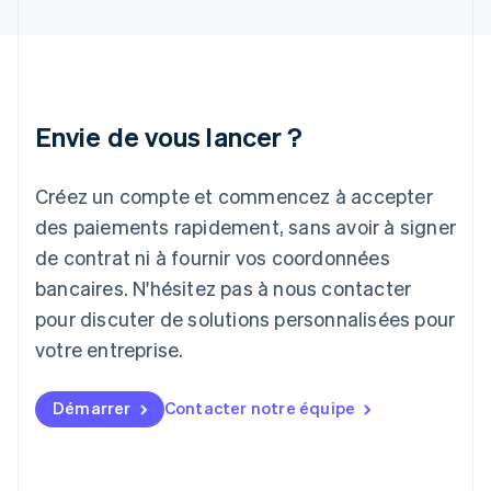
Hongrie
English
Inde
English
Irlande
Envie de vous lancer ?
English
Italie
Italiano
English
Créez un compte et commencez à accepter
Japon
日本語
English
des paiements rapidement, sans avoir à signer
Lettonie
de contrat ni à fournir vos coordonnées
English
bancaires. N'hésitez pas à nous contacter
Liechtenstein
pour discuter de solutions personnalisées pour
Deutsch
English
Lituanie
votre entreprise.
English
Luxembourg
Français
Deutsch
English
Démarrer
Contacter notre équipe
Malaisie
English
简体中文
Malte
English