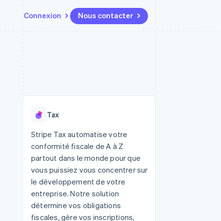
Connexion
Nous contacter
Ressources
Écosystème
Contact
t places de
Plus
Intégrations d'applications
Partenaires
Nous contacter
Product roadmap
ssions
Exemples de code
Stripe App Marketplace
Devenir partenaire
Découvrez ce qui vous attend
Blog des développeurs
r les
rs
État des API
Radar
Prévention de la fraude
Tax
Atlas
tif
Constitution d'une entreprise
Stripe Tax automatise votre
conformité fiscale de A à Z
Climate
Élimination du carbone
partout dans le monde pour que
vous puissiez vous concentrer sur
Identity
Vérification de l'identité
le développement de votre
entreprise. Notre solution
détermine vos obligations
fiscales, gère vos inscriptions,