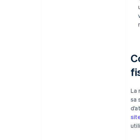
C
fi
La 
sa 
d’a
sit
uti