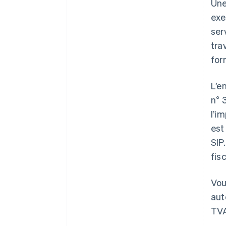
Une
exe
ser
tra
for
L’e
n° 
l’i
est
SIP
fisc
Vou
aut
TVA