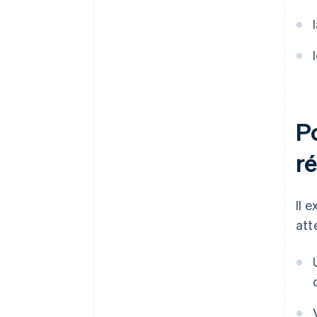
P
ré
Il 
att