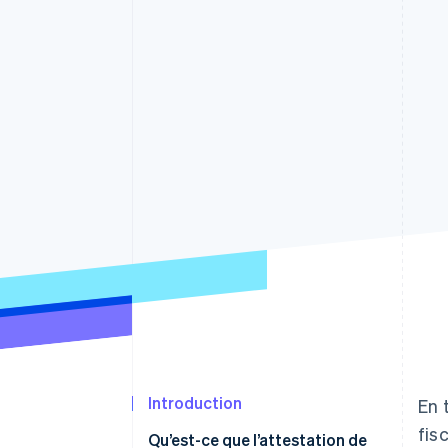
Authorization Boost
Optimisation des acceptations
Link
Paiements accélérés
Introduction
En 
fis
Qu’est-ce que l’attestation de