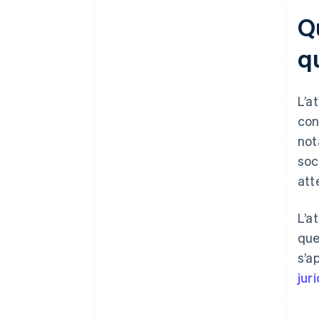
Qu
q
L’a
con
not
soc
att
L’a
que
s’a
jur