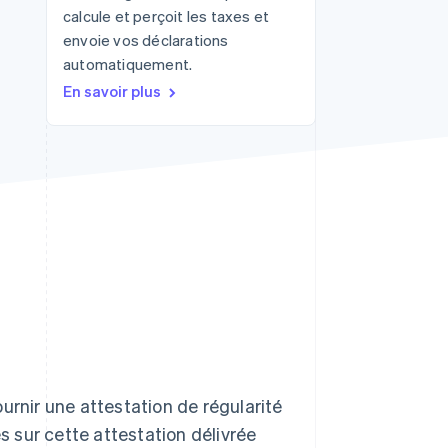
calcule et perçoit les taxes et
envoie vos déclarations
automatiquement.
Stripe Sessions 2026
Découvrez comment
En savoir plus
Stripe construit
l’infrastructure
économique pour l’IA.
Regarder
urnir une attestation de régularité
es sur cette attestation délivrée