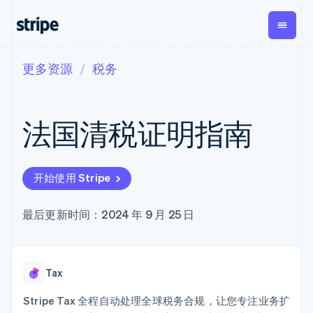
更多资源
税务
按企业阶段
文档
学习
支付
营收
资金管
平台
理
易市
大型企业
Stripe 文档
博客
Payments
Billing
初创企业
API 参考文档
客户案例
法国清税证明指南
在线支付
经常性收入
Global
Conn
库与 SDK
指南
Payment links
Metronome
Payouts
Stripe Apps
按用量计费
平台
无代码支付
Subscriptions
向第三
按应用场景
Checkout
方打款
开始使用 Stripe
支持
预构建支付界
订阅管理
Crypto
指南
智能体商务
面
Invoicing
钱包、
加密货币
获取支持
一次性或定期
Elements
最后更新时间：2024 年 9 月 25 日
稳定币
电子商务
接受线上付款
管理支持方案
灵活的 UI 组件
账单
发行和
嵌入式金融
实施预建结账流程
专业服务
支付方式
Tax
发卡基
财务自动化
构建平台或交易市场
Access to
销售税和增值
础设施
全球化企业
管理订阅
125+
税自动化
Tax
应用内支付
提供按用量计费
Terminal
Revenue
交易市场
发行稳定币支持的支付卡
线下支付
Recognition
公司
资金管理
使用代理预配和管理服务
Stripe Tax 全程自动处理全球税务合规，让您专注业务扩
会计自动化
Authorization
平台