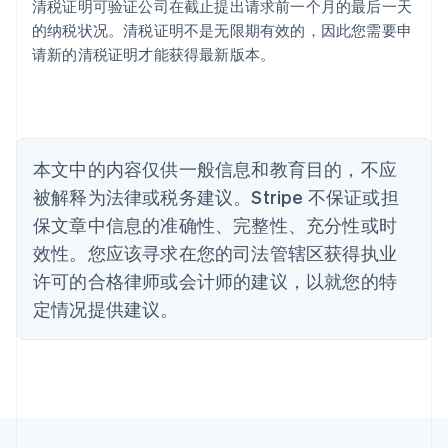
清税证明可验证公司在截止提出请求前一个月的最后一天
澳大利亚
的纳税状况。清税证明不是无限期有效的，因此您需要申
English
巴西
请新的清税证明才能获得最新版本。
Português
English
保加利亚
English
比利时
Nederlands
Français
Deutsch
English
本文中的内容仅供一般信息和教育目的，不应
波兰
被解释为法律或税务建议。Stripe 不保证或担
English
丹麦
保文章中信息的准确性、完整性、充分性或时
English
效性。您应该寻求在您的司法管辖区获得执业
德国
Deutsch
English
许可的合格律师或会计师的建议，以就您的特
法国
定情况提供建议。
Français
English
芬兰
English
Svenska
荷兰
Nederlands
English
加拿大
English
Français