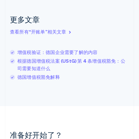
捷克
English
克罗地亚
更多文章
English
Italiano
拉脱维亚
查看所有“开账单”相关文章
English
立陶宛
English
增值税验证：德国企业需要了解的内容
列支敦士登
Deutsch
English
根据德国增值税法案 (UStG) 第 4 条增值税豁免：公
卢森堡
司需要知道什么
Français
Deutsch
English
德国增值税豁免解释
罗马尼亚
English
马尔他
English
马来西亚
English
简体中文
美国
English
Español
简体中文
墨西哥
准备好开始了？
Español
English