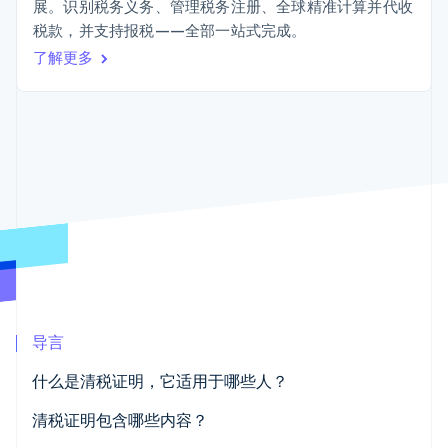
Boost
Stripe Sigma
展。识别税务义务、管理税务注册、全球精准计算并代收
产品路线图
SaaS
支付成功率优
自定义报告
税款，并支持报税——全部一站式完成。
Sessions 年度大会
化
Data Pipeline
招聘
了解更多
数据同步
Link
资源
新闻编辑室
加速结账
Stripe Press
按行业
应用程序集成
代码示例
AI 企业
开发者博客
创作者经济
API 状态
联系
更多
游戏
Product roadmap
酒店、旅游与休闲
联系销售
了解未来规划
保险
成为合作伙伴
媒体与娱乐
Radar
非营利组织
欺诈防范
专业服务
Atlas
公共部门
初创企业注册
零售
Climate
导言
碳移除
生态系统
什么是清税证明，它适用于哪些人？
合作伙伴
清税证明包含哪些内容？
Stripe App Marketplace