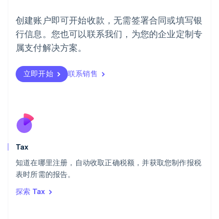
挪威
English
创建账户即可开始收款，无需签署合同或填写银
葡萄牙
行信息。您也可以联系我们，为您的企业定制专
Português
English
日本
属支付解决方案。
日本語
English
瑞典
立即开始
联系销售
Svenska
English
瑞士
Deutsch
Français
Italiano
English
塞浦路斯
English
斯洛伐克
English
斯洛文尼亚
Tax
English
Italiano
知道在哪里注册，自动收取正确税额，并获取您制作报税
泰国
ไทย
English
表时所需的报告。
希腊
探索 Tax
English
西班牙
Español
English