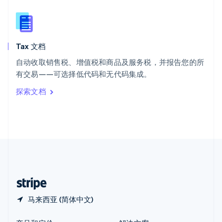
新加坡
English
简体中文
新西兰
English
Tax 文档
匈牙利
English
自动收取销售税、增值税和商品及服务税，并报告您的所
意大利
有交易——可选择低代码和无代码集成。
Italiano
English
印度
探索文档
English
英国
English
直布罗陀
English
中国内地
简体中文
English
中国香港特别行政区
English
简体中文
马来西亚 (简体中文)