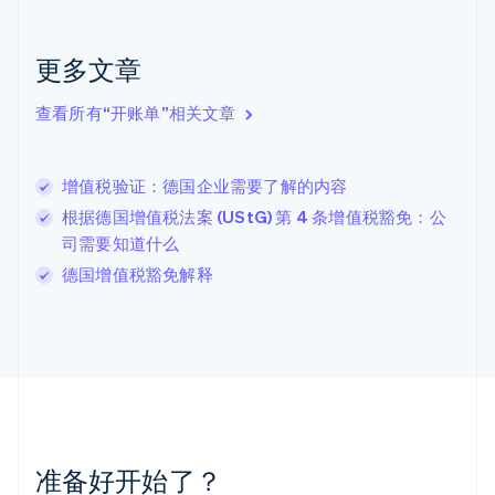
捷克
English
克罗地亚
更多文章
English
Italiano
拉脱维亚
查看所有“开账单”相关文章
English
立陶宛
English
增值税验证：德国企业需要了解的内容
列支敦士登
Deutsch
English
根据德国增值税法案 (UStG) 第 4 条增值税豁免：公
卢森堡
司需要知道什么
Français
Deutsch
English
德国增值税豁免解释
罗马尼亚
English
马尔他
English
马来西亚
English
简体中文
美国
English
Español
简体中文
墨西哥
准备好开始了？
Español
English