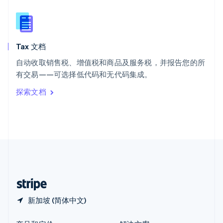
新加坡
English
简体中文
新西兰
English
Tax 文档
匈牙利
English
自动收取销售税、增值税和商品及服务税，并报告您的所
意大利
有交易——可选择低代码和无代码集成。
Italiano
English
印度
探索文档
English
英国
English
直布罗陀
English
中国内地
简体中文
English
中国香港特别行政区
English
简体中文
新加坡 (简体中文)