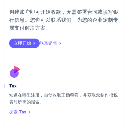
挪威
English
创建账户即可开始收款，无需签署合同或填写银
葡萄牙
行信息。您也可以联系我们，为您的企业定制专
Português
English
日本
属支付解决方案。
日本語
English
瑞典
立即开始
联系销售
Svenska
English
瑞士
Deutsch
Français
Italiano
English
塞浦路斯
English
斯洛伐克
English
斯洛文尼亚
Tax
English
Italiano
知道在哪里注册，自动收取正确税额，并获取您制作报税
泰国
ไทย
English
表时所需的报告。
希腊
探索 Tax
English
西班牙
Español
English