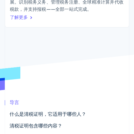
上
Stripe Sigma
展。识别税务义务、管理税务注册、全球精准计算并代收
产品路线图
SaaS
自定义报告
Terminal
税款，并支持报税——全部一站式完成。
Sessions 年度大会
线下支付
Data Pipeline
招聘
了解更多
数据同步
Authorization
资讯中心
Boost
资源
Stripe Press
支付成功率优
按行业
化
应用集成
Link
AI 企业
代码示例
加速结账
创作者经济
开发者博客
联系
游戏
API 状态
酒店、旅游与休闲
联系销售
保险
成为合作伙伴
媒体与娱乐
更多
非营利组织
Product roadmap
专业服务
了解未来规划
公共部门
零售
Radar
欺诈防范
导言
Atlas
初创企业注册
生态系统
什么是清税证明，它适用于哪些人？
Climate
合作伙伴
清税证明包含哪些内容？
碳移除
Stripe App Marketplace