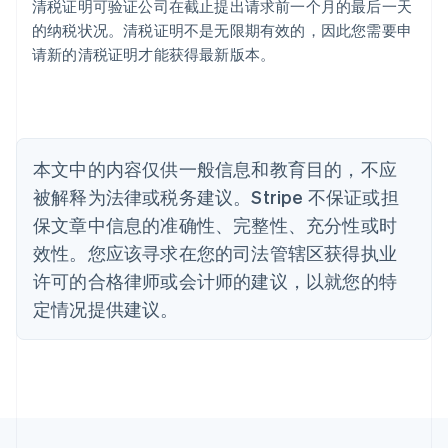
清税证明可验证公司在截止提出请求前一个月的最后一天
澳大利亚
的纳税状况。清税证明不是无限期有效的，因此您需要申
English
巴西
请新的清税证明才能获得最新版本。
Português
English
保加利亚
English
比利时
Nederlands
Français
Deutsch
English
本文中的内容仅供一般信息和教育目的，不应
波兰
被解释为法律或税务建议。Stripe 不保证或担
English
丹麦
保文章中信息的准确性、完整性、充分性或时
English
效性。您应该寻求在您的司法管辖区获得执业
德国
Deutsch
English
许可的合格律师或会计师的建议，以就您的特
法国
定情况提供建议。
Français
English
芬兰
English
Svenska
荷兰
Nederlands
English
加拿大
English
Français