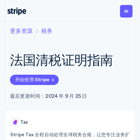
更多资源
税务
按企业阶段
文档
学习
支付
营收
资金管
平台
理
易市
大型企业
Stripe 文档
博客
Payments
Billing
初创企业
API 参考文档
客户案例
法国清税证明指南
在线支付
经常性收入
Global
Conn
库与 SDK
指南
Managed
Metronome
Payouts
Stripe Apps
Payments
按用量计费
平台
备案商家解决
Subscriptions
向第三
按应用场景
方案
方打款
开始使用 Stripe
支持
订阅管理
Payment links
Crypto
指南
智能体商务
Invoicing
钱包、
加密货币
获取支持
无代码支付
一次性或定期
最后更新时间：2024 年 9 月 25 日
稳定币
电子商务
接受线上付款
托管支持方案
Checkout
账单
发行和
嵌入式金融
实施预置结账流程
专业服务
预构建支付界
Tax
发卡基
财务自动化
构建平台或交易市场
面
销售税和增值
础设施
全球化企业
管理订阅
Elements
税自动化
Tax
应用内支付
提供按用量计费
灵活的 UI 组件
Revenue
交易市场
发行稳定币支持的支付卡
支付方式
Recognition
公司
资金管理
通过智能体配置和管理服
Stripe Tax 全程自动处理全球税务合规，让您专注业务扩
支持 125 种以
会计自动化
平台
务