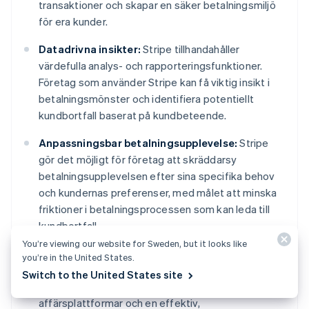
transaktioner och skapar en säker betalningsmiljö
för era kunder.
Datadrivna insikter:
Stripe tillhandahåller
värdefulla analys- och rapporteringsfunktioner.
Företag som använder Stripe kan få viktig insikt i
betalningsmönster och identifiera potentiellt
kundbortfall baserat på kundbeteende.
Anpassningsbar betalningsupplevelse:
Stripe
gör det möjligt för företag att skräddarsy
betalningsupplevelsen efter sina specifika behov
och kundernas preferenser, med målet att minska
friktioner i betalningsprocessen som kan leda till
kundbortfall.
You’re viewing our website for Sweden, but it looks like
API-tillvägagångssätt:
Stripe är uppbyggt kring
you’re in the United States.
API:er (Application Programming Interfaces)
Switch to the United States site
som främjar enkla integrationer med andra
affärsplattformar och en effektiv,