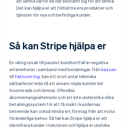
att lämna varför de har bestämt sig för att lämna.
Det kan hjälpa er att förbättra era produkter och
tjänster för nya och befintliga kunder.
Så kan Stripe hjälpa er
En viktig orsak till passivt kundbortfall är negativa
erfarenheter i samband med betalningar. Från
kassan
till
fakturering
, kan ett stort antal tekniska
sårbarheter leda till att annars nöjda kunder blir
frustrerade och lämnar. Oflexibla
abonnemangsalternativ och att inte undersöka olika
betalningssystem för att få insikt i kundernas
beteende kan också hindra ert företag från att möta
föränderliga behov. Så här kan Stripe hjälpa er att
identifiera kunder i riskzonen och hjälpa er undvika