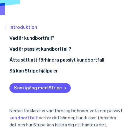
Identitetsverifiering online
Partner
Stripe App Marketplace
Introduktion
Stripe Sessions 2026
Vad är kundbortfall?
Se hur Stripe bygger den ekonomiska inf
Titta nu
Vad är passivt kundbortfall?
Åtta sätt att förhindra passivt kundbortfall
Automatisera betalningspåminnelser
Så kan Stripe hjälpa er
Erbjud flexibla betalningsalternativ
Kom igång med Stripe
Skapa en snabb och intuitiv betalningsprocess
Fortsätt informera
Nedan förklarar vi vad företag behöver veta om passivt
Prioritera hanteringen av
kundbortfall
: varför det händer, hur du kan förhindra
påminnelsekommunikation
det och hur Stripe kan hjälpa dig att hantera det.
Tillåt en betalningsfrist