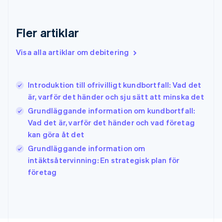
English
Grekland
Fler artiklar
English
Hongkong SAR, Kina
Visa alla artiklar om debitering
English
简体中文
Indien
English
Irland
Introduktion till ofrivilligt kundbortfall: Vad det
English
är, varför det händer och sju sätt att minska det
Italien
Grundläggande information om kundbortfall:
Italiano
English
Japan
Vad det är, varför det händer och vad företag
日本語
English
kan göra åt det
Kanada
Grundläggande information om
English
Français
intäktsåtervinning: En strategisk plan för
Kroatien
English
Italiano
företag
Lettland
English
Liechtenstein
Deutsch
English
Litauen