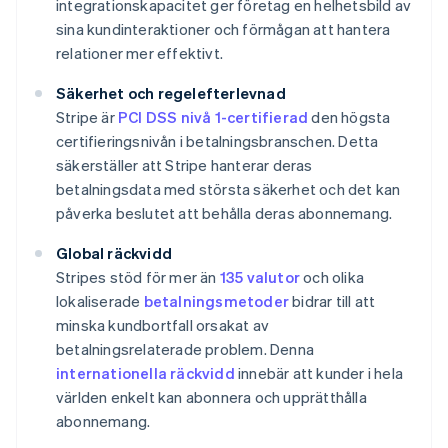
integrationskapacitet ger företag en helhetsbild av
sina kundinteraktioner och förmågan att hantera
relationer mer effektivt.
Säkerhet och regelefterlevnad
Stripe är
PCI DSS nivå 1-certifierad
den högsta
certifieringsnivån i betalningsbranschen. Detta
säkerställer att Stripe hanterar deras
betalningsdata med största säkerhet och det kan
påverka beslutet att behålla deras abonnemang.
Global räckvidd
Stripes stöd för mer än
135 valutor
och olika
lokaliserade
betalningsmetoder
bidrar till att
minska kundbortfall orsakat av
betalningsrelaterade problem. Denna
internationella räckvidd
innebär att kunder i hela
världen enkelt kan abonnera och upprätthålla
abonnemang.