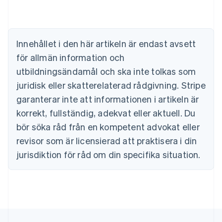
Australien
English
Belgien
Nederlands
Français
Deutsch
English
Brasilien
Innehållet i den här artikeln är endast avsett
Português
English
för allmän information och
Bulgarien
utbildningsändamål och ska inte tolkas som
English
Cypern
juridisk eller skatterelaterad rådgivning. Stripe
English
garanterar inte att informationen i artikeln är
Danmark
korrekt, fullständig, adekvat eller aktuell. Du
English
Estland
bör söka råd från en kompetent advokat eller
English
revisor som är licensierad att praktisera i din
Fastlandskina
简体中文
English
jurisdiktion för råd om din specifika situation.
Finland
English
Svenska
Frankrike
Français
English
Förenade Arabemiraten
English
Gibraltar