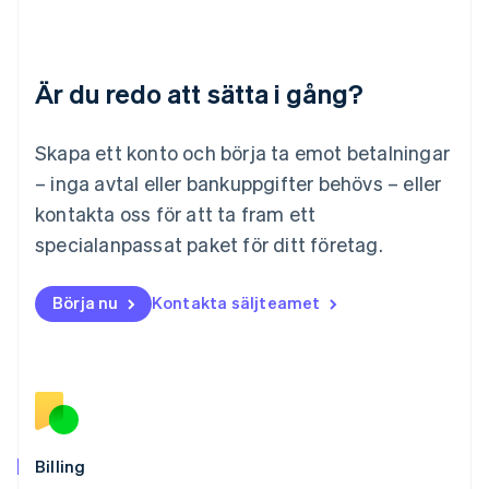
English
Luxemburg
Français
Deutsch
English
Är du redo att sätta i gång?
Malaysia
English
简体中文
Malta
Skapa ett konto och börja ta emot betalningar
English
Mexiko
– inga avtal eller bankuppgifter behövs – eller
Español
English
kontakta oss för att ta fram ett
Nederländerna
specialanpassat paket för ditt företag.
Nederlands
English
Norge
English
Börja nu
Kontakta säljteamet
Nya Zeeland
English
Polen
English
Portugal
Português
English
Rumänien
English
Billing
Schweiz