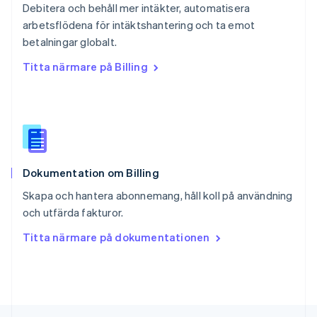
Debitera och behåll mer intäkter, automatisera
Deutsch
Français
Italiano
English
arbetsflödena för intäktshantering och ta emot
Singapore
English
简体中文
betalningar globalt.
Slovakien
Titta närmare på Billing
English
Slovenien
English
Italiano
Spanien
Español
English
Storbritannien
English
Dokumentation om Billing
Sverige
Svenska
English
Skapa och hantera abonnemang, håll koll på användning
Thailand
och utfärda fakturor.
ไทย
English
Tjeckien
Titta närmare på dokumentationen
English
Tyskland
Deutsch
English
Ungern
English
USA