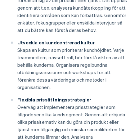
förväntar sig av din produkt eller tjänst. Det uppnås
genom att t.ex. analysera kundåterkoppling för att
identifiera områden som kan förbättras. Genomför
enkäter, fokusgrupper eller enskilda intervjuer så
att du bättre kan förstå deras behov.
Utveckla en kundcentrerad kultur
Skapa en kultur som prioriterar kundnöjdhet. Varje
teammedlem, oavsett roll, bör förstå vikten av att
behålla kunderna. Organisera regelbundna
utbildningssessioner och workshops för att
förankra dessa värderingar och metoder i
organisationen.
Flexibla prissättningsstrategier
Överväg att implementera prisstrategier som
tillgodoser olika kundsegment. Genom att erbjuda
olika prisalternativ kan du göra din produkt eller
tjänst mer tillgänglig och minska sannolikheten för
att kunderna lämnar den. Analysera