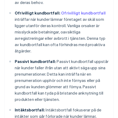
av deras behov.
Ofrivilligt kundbortfall:
Ofrivilligt kundbortfall
inträffar när kunder lämnar företaget av skäl som
ligger utanför deras kontroll. Vanliga orsaker är
misslyckade betalningar, oavsiktliga
avregistreringar eller avbrott i tjänsten. Denna typ
av kundbortfall kan ofta förhindras med proaktiva
åtgärder.
Passivt kundbortfall:
Passivt kundbortfall uppstår
när kunder faller ifrån utan att aktivt säga upp sina
prenumerationer. Detta kan inträffa när en
prenumeration upphör och inte förnyas eller på
grund av kunden glömmer att förnya. Passivt
kundbortfall kan tyda på bristande anknytning till
produkten eller tjänsten.
Intäktsbortfall:
Intäktsbortfall fokuserar på de
intäkter som går förlorade när kunder lämnar,