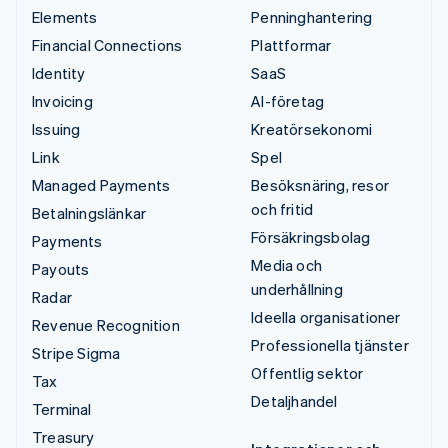
Elements
Penninghantering
Financial Connections
Plattformar
Identity
SaaS
Invoicing
AI-företag
Issuing
Kreatörsekonomi
Link
Spel
Managed Payments
Besöksnäring, resor
och fritid
Betalningslänkar
Försäkringsbolag
Payments
Media och
Payouts
underhållning
Radar
Ideella organisationer
Revenue Recognition
Professionella tjänster
Stripe Sigma
Offentlig sektor
Tax
Detaljhandel
Terminal
Treasury