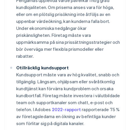
Pengarnas upplevda värde påverkar i hög grad
kundlojaliteten. Om priserna anses vara för höga,
eller om en plötslig prisökning inte åtföljs av en
uppenbar värdeökning, kan kunderna falla bort.
Under ekonomiska nedgångar ökar
priskänsligheten. Företag måste vara
uppmärksamma på sina prissättningsstrategier och
bör överväga mer flexibla prismodeller eller
rabatter.
Otillräcklig kundsupport
Kundsupport måste vara av hög kvalitet, snabb och
tillgänglig. Långsam, ohjälpsam eller svåråtkomlig
kundtjänst kan förvärra kundproblem och orsaka
kundbortfall. Företag måste investera i välutbildade
team och supportkanaler som chatt, e-post och
telefon. I Adobes
2022-rapport
rapporterade 75 %
av företagsledarna en ökning av befintliga kunder
som förlitar sig på digitala kanaler.