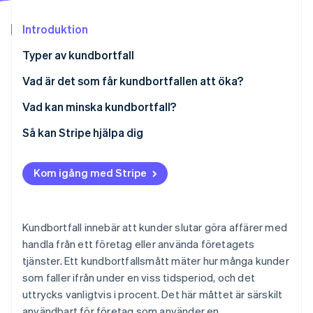
Identitetsverifiering online
Partner
Stripe App Marketplace
Introduktion
Typer av kundbortfall
Vad är det som får kundbortfallen att öka?
Stripe Sessions 2026
Se hur Stripe bygger den ekonomiska inf
Vad kan minska kundbortfall?
Titta nu
Så kan Stripe hjälpa dig
Kom igång med Stripe
Kundbortfall innebär att kunder slutar göra affärer med
handla från ett företag eller använda företagets
tjänster. Ett kundbortfallsmått mäter hur många kunder
som faller ifrån under en viss tidsperiod, och det
uttrycks vanligtvis i procent. Det här måttet är särskilt
användbart för företag som använder en