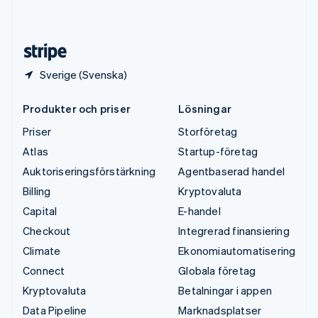
English
Español
简体中文
Österrike
Deutsch
English
Sverige (Svenska)
Produkter och priser
Lösningar
Priser
Storföretag
Atlas
Startup-företag
Auktoriseringsförstärkning
Agentbaserad handel
Billing
Kryptovaluta
Capital
E-handel
Checkout
Integrerad finansiering
Climate
Ekonomiautomatisering
Connect
Globala företag
Kryptovaluta
Betalningar i appen
Data Pipeline
Marknadsplatser