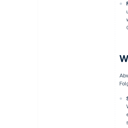
W
Abw
Fol