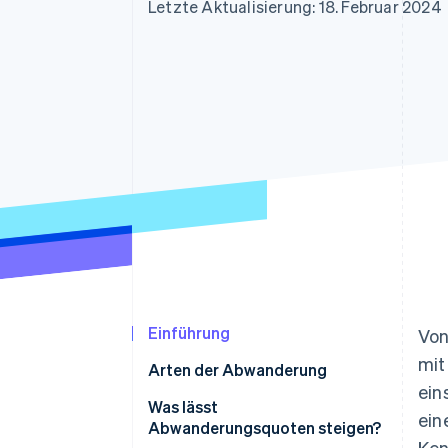
Optimierung der
Datensynchronisier
Letzte Aktualisierung: 18. Februar 2024
Autorisierungsraten
Link
Beschleunigter Bezahlvorgang
Financial Connections
Verbundene Finanzdaten
Einführung
Von
mit
Arten der Abwanderung
ein
Was lässt
ein
Abwanderungsquoten steigen?
Ken