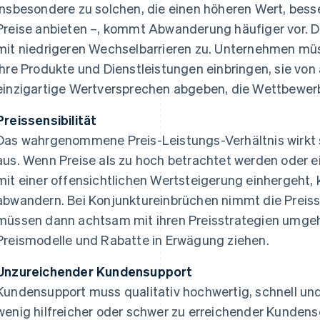
insbesondere zu solchen, die einen höheren Wert, bess
Preise anbieten –, kommt Abwanderung häufiger vor. Da
mit niedrigeren Wechselbarrieren zu. Unternehmen mü
ihre Produkte und Dienstleistungen einbringen, sie vo
einzigartige Wertversprechen abgeben, die Wettbewerbe
Preissensibilität
Das wahrgenommene Preis-Leistungs-Verhältnis wirkt 
aus. Wenn Preise als zu hoch betrachtet werden oder ei
mit einer offensichtlichen Wertsteigerung einhergeht
abwandern. Bei Konjunktureinbrüchen nimmt die Preiss
müssen dann achtsam mit ihren Preisstrategien umgehe
Preismodelle und Rabatte in Erwägung ziehen.
Unzureichender Kundensupport
Kundensupport muss qualitativ hochwertig, schnell un
wenig hilfreicher oder schwer zu erreichender Kunde