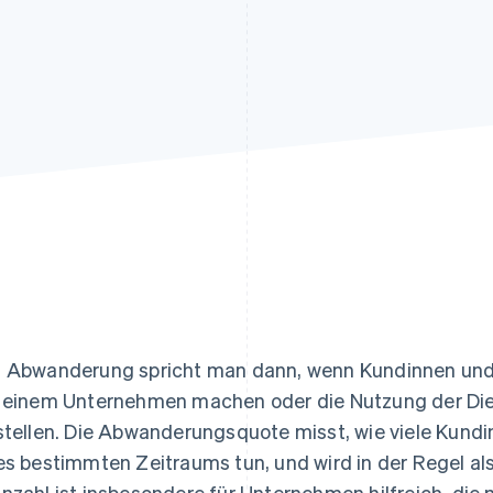
ung
 Abwanderung spricht man dann, wenn Kundinnen und
 einem Unternehmen machen oder die Nutzung der Di
stellen. Die Abwanderungsquote misst, wie viele Kund
es bestimmten Zeitraums tun, und wird in der Regel al
nzahl ist insbesondere für Unternehmen hilfreich, d