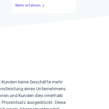
Stripe-Sessions 2026
Mehr erfahren
Erfahren Sie, wie Stripe
Lösungen für die
Wirtschaftsinfrastruktur
für KI aufbaut.
Jetzt ansehen
 Kunden keine Geschäfte mehr
enstleistung eines Unternehmens
innen und Kunden dies innerhalb
s Prozentsatz ausgedrückt. Diese
ie mit einem Abonnementmodell