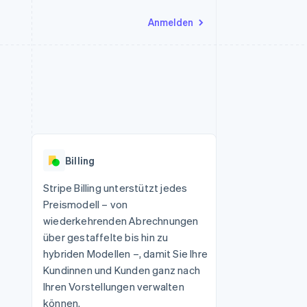
Anmelden
Ressourcen
Ecosystem
Kontakt
nd Marktplätze
Mehr
App-Integrationen
Partner
Sales-Team kontaktieren
Product roadmap
Code-Beispiele
Stripe App-Marktplatz
Partner werden
Ausblick
 Plattformen
Entwickler-Blog
eit
API-Status
Radar
Betrugsprävention
Billing
Atlas
onen
Start-up-Gründung
Stripe Billing unterstützt jedes
Preismodell – von
Climate
CO₂-Entnahme
wiederkehrenden Abrechnungen
über gestaffelte bis hin zu
hybriden Modellen –, damit Sie Ihre
Kundinnen und Kunden ganz nach
Ihren Vorstellungen verwalten
können.