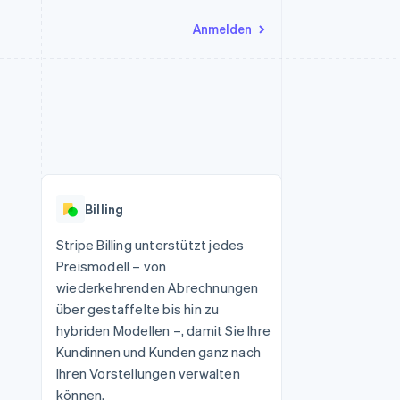
Anmelden
Ressourcen
Ecosystem
Kontakt
nd Marktplätze
Mehr
App-Integrationen
Partner
Sales-Team kontaktieren
Product roadmap
Code-Beispiele
Stripe App-Marktplatz
Partner werden
Ausblick
 Plattformen
Entwickler-Blog
 platforms
eit
API-Status
Radar
Betrugsprävention
eistungen
Billing
Atlas
onen
virtuelle Karten
Start-up-Gründung
Stripe Billing unterstützt jedes
Preismodell – von
Climate
CO₂-Entnahme
wiederkehrenden Abrechnungen
über gestaffelte bis hin zu
Identity
Online-Identitätsprüfung
hybriden Modellen –, damit Sie Ihre
Kundinnen und Kunden ganz nach
Ihren Vorstellungen verwalten
können.