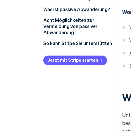
Was ist passive Abwanderung?
Wor
Acht Möglichkeiten zur
Vermeidung von passiver
Abwanderung
Automatisieren Sie
So kann Stripe Sie unterstützen
Zahlungserinnerungen
Bieten Sie flexible
Jetzt mit Stripe starten
Zahlungsoptionen an
Schaffen Sie einen schnellen
und intuitiven Zahlungsprozess
Bleiben Sie in Kontakt
W
Priorisieren Sie das
Mahnungsmanagement
Unt
(Dunning)
bes
Gewähren Sie eine Nachfrist für