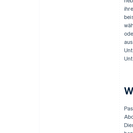
neb
Zahlungen
ihr
Bieten Sie flexible
bei
Abonnements an
wäh
Erkennen Sie Frühwarnzeichen
ode
für Abwanderung
aus
Unt
Unt
W
Pas
Abo
Die