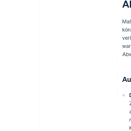
A
Maß
kön
ver
war
Abw
Au