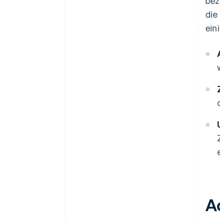
bez
die
ein
A