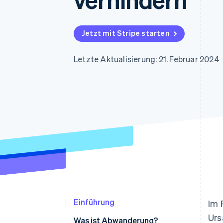
Optimierung der
Datensynchronisier
Autorisierungsraten
Link
Beschleunigter Bezahlvorgang
Jetzt mit Stripe starten
Financial Connections
Verbundene Finanzdaten
Letzte Aktualisierung: 21. Februar 2024
Einführung
Im 
Urs
Was ist Abwanderung?