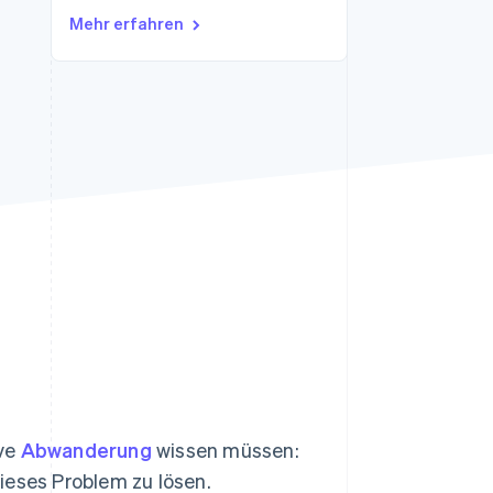
Mehr erfahren
Stripe-Sessions 2026
Erfahren Sie, wie Stripe
Lösungen für die
Wirtschaftsinfrastruktur
für KI aufbaut.
Jetzt ansehen
ive
Abwanderung
wissen müssen:
ieses Problem zu lösen.