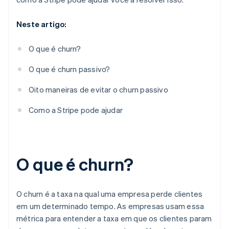
Conceder um período de carência para pagamentos
Ofereça assinaturas flexíveis
Neste artigo:
Conheça os primeiros sinais de alerta de churn
O que é churn?
O que é churn passivo?
Oito maneiras de evitar o churn passivo
Como a Stripe pode ajudar
O que é churn?
O churn é a taxa na qual uma empresa perde clientes
em um determinado tempo. As empresas usam essa
métrica para entender a taxa em que os clientes param