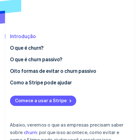
Veja o que está chegando
Radar
Ecossistema
Prevenção de fraudes
Parceiros
Atlas
Stripe App Marketplace
Incorporação de startups
Introdução
Climate
O que é churn?
Remoção de carbono
O que é churn passivo?
Identity
Verificação de identidade
Oito formas de evitar o churn passivo
Automatize lembretes de pagamento
Como a Stripe pode ajudar
Ofereça opções de pagamento flexíveis
Comece a usar a Stripe
Stripe Sessions 2026
Crie um processo de pagamento rápido e intuitivo
Veja como a Stripe está construindo a infraestrutura econ
Assista agora
Mantenha-se em contato
Abaixo, veremos o que as empresas precisam saber
Priorize o gerenciamento de cobranças
sobre
churn
: por que isso acontece, como evitar e
como a Stripe pode ajudar você a resolver isso.