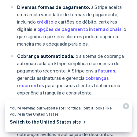
Diversas formas de pagamento:
a Stripe aceita
uma ampla variedade de formas de pagamento,
incluindo
crédito
e cartões de débito, carteiras
digitais e
opções de pagamento internacionais
, o
que significa que seus clientes podem pagar da
maneira mais adequada para eles.
Cobrança automatizada:
o sistema de cobrança
automatizada da Stripe simplifica o processo de
pagamento recorrente. A Stripe envia
faturas
,
gerencia assinaturas e gerencia
cobranças
recorrentes
para que seus clientes tenham uma
experiência tranquila e consistente.
Ferramentas de gerenciamento de assinaturas:
You’re viewing our website for Portugal, but it looks like
a Stripe oferece ferramentas abrangentes para
you’re in the United States.
gerenciamento de assinaturas, incluindo facilidade
Switch to the United States site
em upgrades e downgrades de planos, adição de
cobranças avulsas e aplicação de descontos.