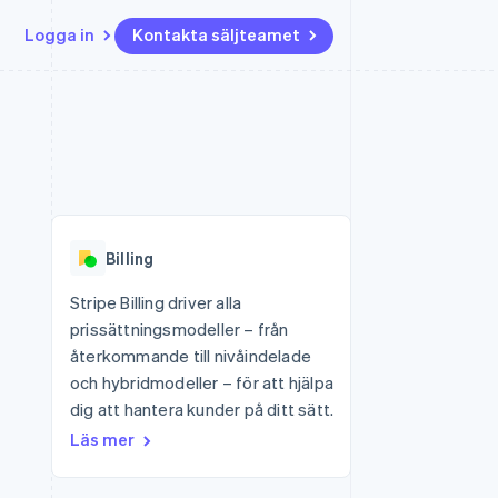
Logga in
Kontakta säljteamet
Resurser
Ecosystem
Kontakt
ch
Mer
er
Appintegrationer
Partner
Kontakta säljteamet
Product roadmap
Kodexempel
Stripe App Marketplace
Bli partner
Se vad som kommer härnäst
Utvecklarblogg
r plattformar
tid
API-status
Radar
 plattformar
Bedrägeribekämpning
nanstjänster
Billing
Atlas
tuella kort
Bolagsbildning för startups
Stripe Billing driver alla
prissättningsmodeller – från
Climate
Koldioxidinfångning
återkommande till nivåindelade
och hybridmodeller – för att hjälpa
Identity
Identitetsverifiering online
dig att hantera kunder på ditt sätt.
Läs mer