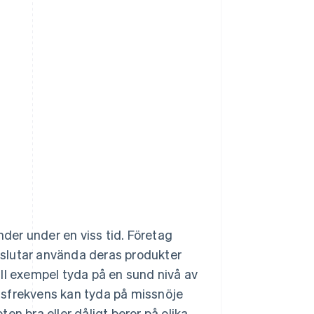
nder under en viss tid. Företag
r slutar använda deras produkter
till exempel tyda på en sund nivå av
lsfrekvens kan tyda på missnöje
en bra eller dåligt beror på olika