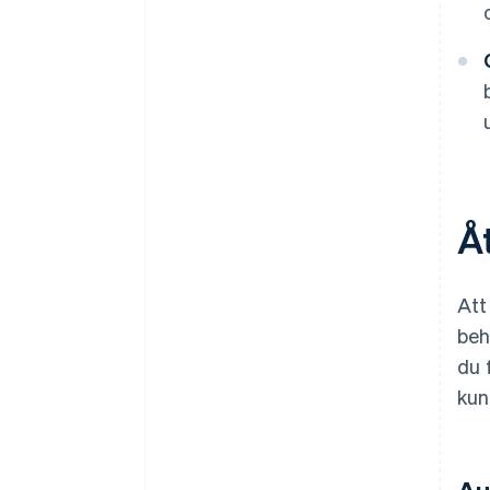
Åt
Att
beh
du 
kun