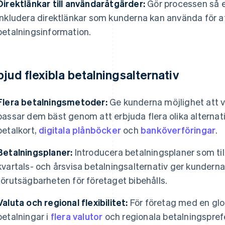
Direktlänkar till användaråtgärder:
Gör processen så 
inkludera direktlänkar som kunderna kan använda för a
betalningsinformation.
bjud flexibla betalningsalternativ
Flera betalningsmetoder:
Ge kunderna möjlighet att 
passar dem bäst genom att erbjuda flera olika alternati
betalkort,
digitala plånböcker
och
banköverföringar
.
Betalningsplaner:
Introducera betalningsplaner som ti
kvartals- och årsvisa betalningsalternativ ger kunderna 
förutsägbarheten för företaget bibehålls.
Valuta och regional flexibilitet:
För företag med en gl
betalningar i
flera valutor
och regionala betalningsprefe