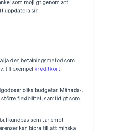
enkel som möjligt genom att
tt uppdatera sin
välja den betalningsmetod som
v, till exempel
kreditkort
,
llgodoser olika budgetar. Månads-,
större flexibilitet, samtidigt som
obal kundbas som tar emot
renser kan bidra till att minska