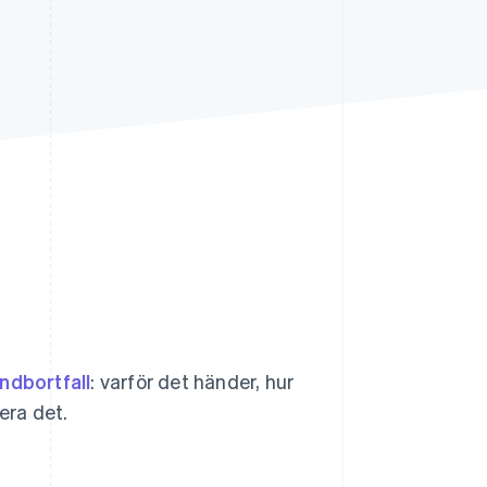
Stripe Sessions 2026
Se hur Stripe bygger den
ekonomiska
infrastrukturen för AI.
Titta nu
ndbortfall
: varför det händer, hur
era det.