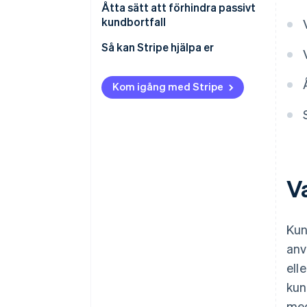
Åtta sätt att förhindra passivt
kundbortfall
Automatisera
Så kan Stripe hjälpa er
betalningspåminnelser
Erbjud flexibla
Kom igång med Stripe
betalningsalternativ
Skapa en snabb och intuitiv
betalningsprocess
Fortsätt informera
V
Prioritera hanteringen av
påminnelsekommunikation
Kun
Tillåt en betalningsfrist
anv
Erbjud flexibla abonnemang
ell
Lär dig se tidiga varningstecken
kun
på kundbortfall
med