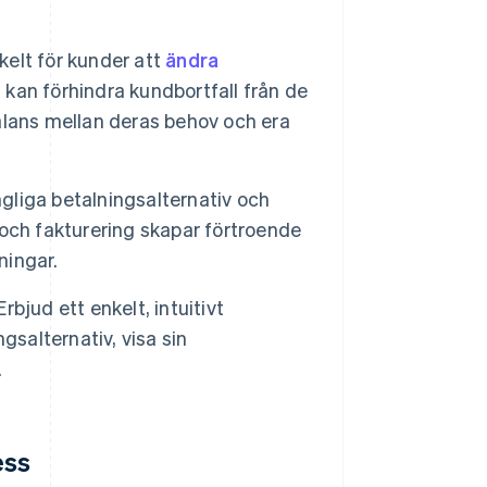
kelt för kunder att
ändra
 kan förhindra kundbortfall från de
alans mellan deras behov och era
gliga betalningsalternativ och
r och fakturering skapar förtroende
ningar.
rbjud ett enkelt, intuitivt
gsalternativ, visa sin
.
ess