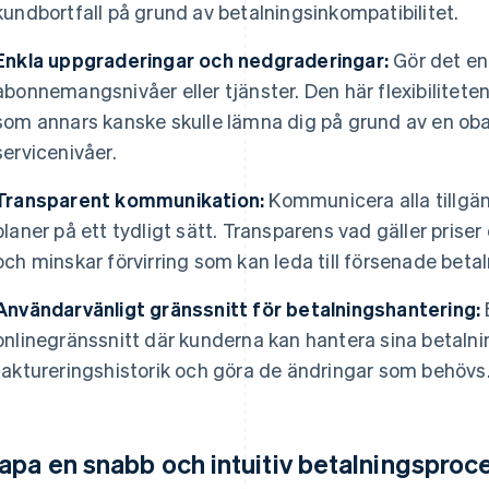
kundbortfall på grund av betalningsinkompatibilitet.
Enkla uppgraderingar och nedgraderingar:
Gör det en
abonnemangsnivåer eller tjänster. Den här flexibiliteten
som annars kanske skulle lämna dig på grund av en ob
servicenivåer.
Transparent kommunikation:
Kommunicera alla tillgän
planer på ett tydligt sätt. Transparens vad gäller prise
och minskar förvirring som kan leda till försenade betal
Användarvänligt gränssnitt för betalningshantering:
E
onlinegränssnitt där kunderna kan hantera sina betalnin
faktureringshistorik och göra de ändringar som behövs
apa en snabb och intuitiv betalningsproc