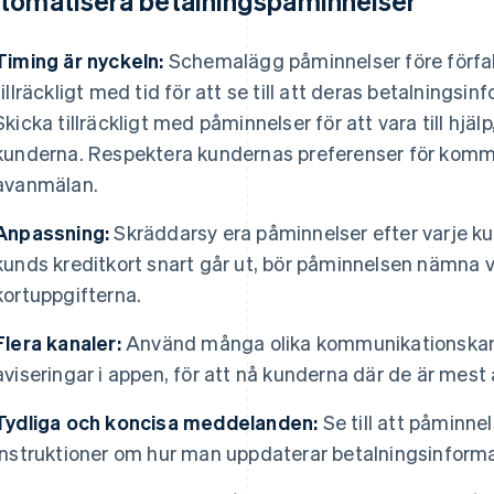
tomatisera betalningspåminnelser
Timing är nyckeln:
Schemalägg påminnelser före förfa
tillräckligt med tid för att se till att deras betalningsin
Skicka tillräckligt med påminnelser för att vara till hjäl
kunderna. Respektera kundernas preferenser för kom
avanmälan.
Anpassning:
Skräddarsy era påminnelser efter varje ku
kunds kreditkort snart går ut, bör påminnelsen nämna v
kortuppgifterna.
Flera kanaler:
Använd många olika kommunikationskana
aviseringar i appen, för att nå kunderna där de är mest 
Tydliga och koncisa meddelanden:
Se till att påminne
instruktioner om hur man uppdaterar betalningsinformat