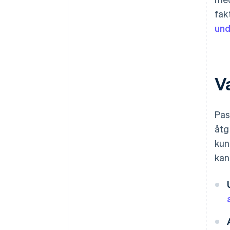
fak
und
V
Pas
åtg
kun
kan