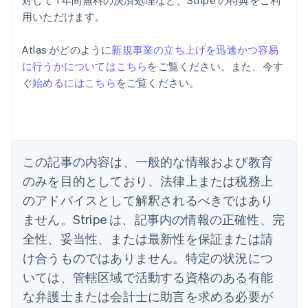
対して 1 年間無料の決済処理など、Stripe の特典をご利
用いただけます。
アイルランド
English
Atlas がどのように
新規事業の立ち上げを迅速かつ容易
アメリカ
に行うかについてはこちら
をご覧ください。また、今す
English
Español
简体中文
アラブ首長国連邦
ぐ
始めるにはこちら
をご覧ください。
English
イギリス
English
イタリア
Italiano
English
この記事の内容は、一般的な情報および教育
インド
English
のみを目的としており、法律上または税務上
エストニア
のアドバイスとして解釈されるべきではあり
English
オーストラリア
ません。Stripe は、記事内の情報の正確性、完
English
全性、妥当性、または最新性を保証または請
オーストリア
け合うものではありません。特定の状況につ
Deutsch
English
オランダ
いては、管轄区域で活動する資格のある有能
Nederlands
English
な弁護士または会計士に助言を求める必要が
カナダ