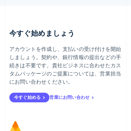
ไทย
English
チェコ共和国
English
デンマーク
English
今すぐ始めましょう
ドイツ
Deutsch
English
ニュージーランド
アカウントを作成し、支払いの受け付けを開始
English
しましょう。契約や、銀行情報の提出などの手
ノルウェー
English
続きは不要です。貴社ビジネスに合わせたカス
ハンガリー
タムパッケージのご提案については、営業担当
English
フィンランド
にお問い合わせください。
English
Svenska
ブラジル
今すぐ始める
営業にお問い合わせ
Português
English
フランス
Français
English
ブルガリア
English
ベルギー