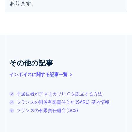
あります。
English
Français
キプロス
English
ギリシア
English
クロアチア
English
Italiano
ジブラルタル
English
シンガポール
その他の記事
English
简体中文
スイス
インボイスに関する記事一覧
Deutsch
Français
Italiano
English
スウェーデン
Svenska
English
スペイン
非居住者がアメリカで LLC を設立する方法
Español
English
フランスの同族有限責任会社 (SARL): 基本情報
スロバキア
フランスの有限責任組合 (SCS)
English
スロベニア
English
Italiano
タイ