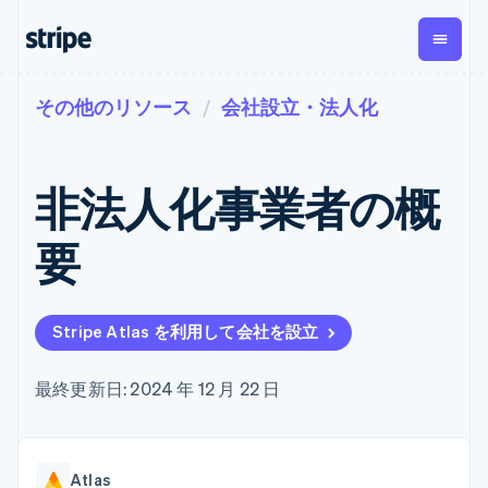
その他のリソース
会社設立・法人化
企業規模別
ドキュメント
学ぶ
支払い
収益
資金管
プラッ
理
フォー
大企業向け
Stripe のドキュメント
ブログ
とマー
Payments
Billing
スタートアップ向け
API リファレンス
導入事例
非法人化事業者の概
オンライン決
経常収益
ットプ
Global
ライブラリと SDK
ガイド
済
Metronome
Payouts
イス
Stripe Apps
Managed
要
従量課金
Payments
第三者
Connec
ユースケース別
マーチャント
サブスクリ
への入
サポート
プション
オブレコード
金
プラッ
ガイド
エージェンティックコマ
サブスクリ
ソリューショ
Payment links
フォー
ース
サポートに問い合わせる
プションの
Stripe Atlas を利用して会社を設立
ン
決済の
E コマース / ECサイト
オンライン決済を受け付
管理サポートプラン
コーディング
管理
Invoicing
築
埋込型金融
け
プロフェッショナルサー
1 回限りまた
不要の決済ペ
請求・財務関連
構築済みの決済を実装
ビス
最終更新日: 2024 年 12 月 22 日
は継続
ージ
Checkout
グローバルビジネス
プラットフォームまたは
構築済み決済
Tax
アプリ内決済
マーケットプレイスを構
消費税と
UI
マーケットプレイス
築する
VAT の自動
Elements
資金管理
サブスクリプションを管
柔軟な UI コン
計算
Revenue
会社
Atlas
プラットフォーム
理