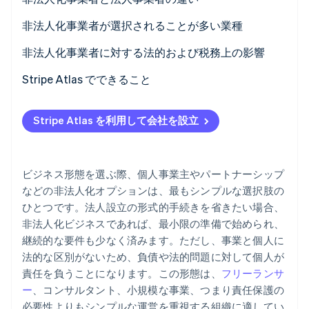
パートナー
Climate
非法人化事業者
非法人化事業者が選択されることが多い業種
Stripe App Marketplace
カーボンリムーバル
法人事業者
非法人化事業者に対する法的および税務上の影響
Identity
オンライン本人確認
法的な影響
Stripe Atlas でできること
税制上の影響
Atlas への申請
Stripe Atlas を利用して会社を設立
規制に関する影響
EIN が到着する前に決済を受け付け、銀行取引を行う
Stripe Sessions 2026
創業者株式のキャッシュレス購入
Stripe が AI の経済インフラをどのように構築しているかを
ご覧ください。
ビジネス形態を選ぶ際、個人事業主やパートナーシップ
自動 83 (b) 課税選択申請
こちらをご覧ください
などの非法人化オプションは、最もシンプルな選択肢の
ひとつです。法人設立の形式的手続きを省きたい場合、
世界クラスの企業の法的文書
非法人化ビジネスであれば、最小限の準備で始められ、
Stripe Payments を 1 年間無料でご利用いただけるほ
継続的な要件も少なく済みます。ただし、事業と個人に
か、5 万ドルのパートナークレジットと割引も利用
法的な区別がないため、負債や法的問題に対して個人が
責任を負うことになります。この形態は、
フリーランサ
ー
、コンサルタント、小規模な事業、つまり責任保護の
必要性よりもシンプルな運営を重視する組織に適してい