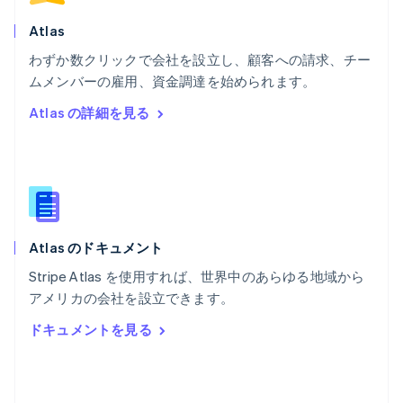
Nederlands
Français
Deutsch
English
ポーランド
Atlas
English
わずか数クリックで会社を設立し、顧客への請求、チー
ポルトガル
Português
English
ムメンバーの雇用、資金調達を始められます。
マルタ
Atlas の詳細を見る
English
マレーシア
English
简体中文
メキシコ
Español
English
ラトビア
English
Atlas のドキュメント
リトアニア
English
Stripe Atlas を使用すれば、世界中のあらゆる地域から
リヒテンシュタイン
アメリカの会社を設立できます。
Deutsch
English
ルーマニア
ドキュメントを見る
English
ルクセンブルグ
Français
Deutsch
English
中国香港特別行政区