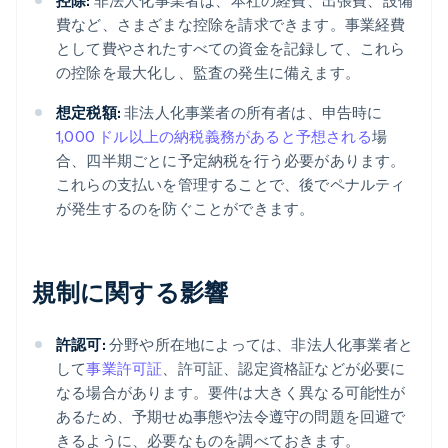
控除:
非法人化事業者は、本社の経費、出張費、設備
費など、さまざまな控除を請求できます。事業経費
として費やされたすべての資金を記録して、これら
の控除を最大化し、監査の発生に備えます。
想定税額:
非法人化事業者の所有者は、申告時に
1,000 ドル以上の納税義務があると予想される
場
合、四半期ごとに予定納税を行う必要があります。
これらの支払いを管理することで、後でペナルティ
が発生するのを防ぐことができます。
規制に関する影響
許認可:
分野や所在地によっては、非法人化事業者と
して
事業許可証
、許可証、認定資格証などが必要に
なる場合があります。要件は大きく異なる可能性が
あるため、予期せぬ事態や法令遵守の問題を回避で
きるように、必要なものを調べておきます。