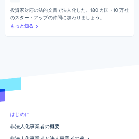
Recognition
ポーネント
SaaS
従量課金請求を提供
決済手段
製品ロードマップ
投資家対応の法的文書で法人化した、180 カ国・10 万社
ステーブルコイン担保型
会計管理の
125 以上の決
Sessions 年次カンファ
のカードを発行
のスタートアップの仲間に加わりましょう。
自動化
済手段を利用
レンス
エージェントによるサー
Stripe
可能
Terminal
もっと知る
採用情報
ビスのプロビジョニング
Sigma
業種別
対面支払い
ニュースルーム
と管理
カスタムレ
Authorization
Stripe Press
ポート
Boost
AI 企業
Data
決済成功率の
クリエイターエコノミ―
Pipeline
最適化
ゲーム
リソース
データの同
Link
ホスピタリティ、旅行、
お問い合わせ
期
スピーディー
レジャー
な決済
保険
アプリへの導入
営業にお問い合わせ
メディアおよびエンター
コードサンプル
パートナーになる
テインメント
開発者のブログ
非営利団体
API ステータス
プロフェッショナルサー
その他
ビス
Product roadmap
パブリックセクター
今後の予定を確認
小売業
はじめに
Radar
不正防止
非法人化事業者の概要
エコシステム
Atlas
非法人化事業者と法人事業者の違い
スタートアップの企業設立