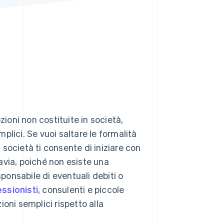
Stripe Sessions 2026
Scopri come Stripe sta
costruendo
l'infrastruttura
economica per l'IA.
Guarda ora
zioni non costituite in società,
mplici. Se vuoi saltare le formalità
n società ti consente di iniziare con
avia, poiché non esiste una
sponsabile di eventuali debiti o
essionisti
, consulenti e piccole
oni semplici rispetto alla