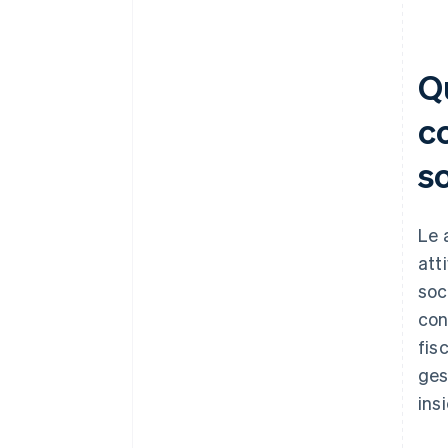
Qu
co
s
Le 
att
soc
con
fis
ges
ins