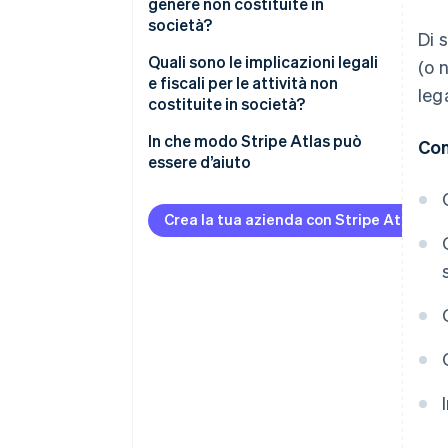
società
genere non costituite in
società?
Di 
Attività costituite in società
Quali sono le implicazioni legali
(o 
e fiscali per le attività non
lega
costituite in società?
Implicazioni legali
In che modo Stripe Atlas può
Con
essere d’aiuto
Implicazioni fiscali
Registrazione su Atlas
Implicazioni normative
Crea la tua azienda con Stripe Atlas
Accettazione di pagamenti e
operazioni bancarie prima
dell’arrivo del tuo EIN
Acquisto di azioni senza
contanti da parte del fondatore
Presentazione automatica della
dichiarazione fiscale 83(b)
Documenti legali aziendali con