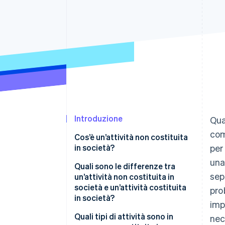
Link
Pagamento accelerato
Financial Connections
Conti finanziari collegati
Introduzione
Qua
com
Cos’è un’attività non costituita
in società?
per
una
Quali sono le differenze tra
sep
un’attività non costituita in
società e un’attività costituita
pro
in società?
imp
Attività non costituite in
Quali tipi di attività sono in
nec