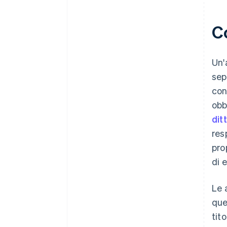
idoneità globale
Un anno gratuito di Stripe
Co
Payments, più 50.000 USD in
crediti e sconti offerti dai
partner
Un'
sep
con
obb
dit
res
pro
di e
Le 
que
tit