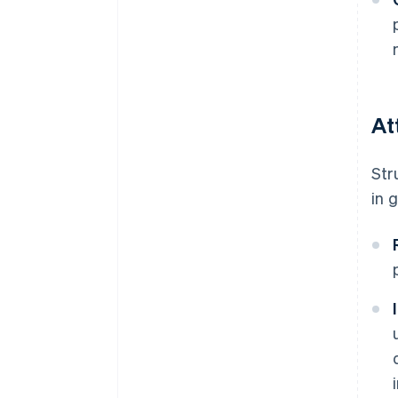
At
Str
in 