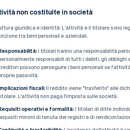
tività non costituite in società
uttura giuridica e identità: L'attività e il titolare sono 
tinzione tra beni personali e aziendali.
Responsabilità:
I titolari hanno una responsabilità pers
personalmente responsabili di tutti i debiti, gli obblighi e 
creditori possono perseguire i beni personali se l'attivit
proprie passività.
Implicazioni fiscali:
Il reddito viene "trasferito" alle dic
titolare. L'attività non paga l'imposta sulle società.
Requisiti operativi e formalità:
I titolari di ditte indiv
requisiti minimi di tenuta dei registri e di rendicontazio
Continuità e trasferibilità:
L'esistenza dell'attività è 