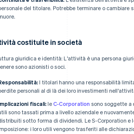
personale del titolare. Potrebbe terminare o cambiare se i
muore.
tività costituite in società
uttura giuridica e identità: L'attività è una persona giuri
genere sono azionisti o soci.
Responsabilità:
I titolari hanno una responsabilità limi
perdite personali al di là dei loro investimenti nell'attivit
Implicazioni fiscali:
le
C-Corporation
sono soggette a d
utili sono tassati prima a livello aziendale e nuovamente 
distribuiti sotto forma di dividendi. Le S-Corporation 
imposizione: i loro utili vengono trasferiti alle dichiaraz