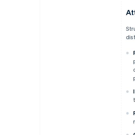
At
Str
dis